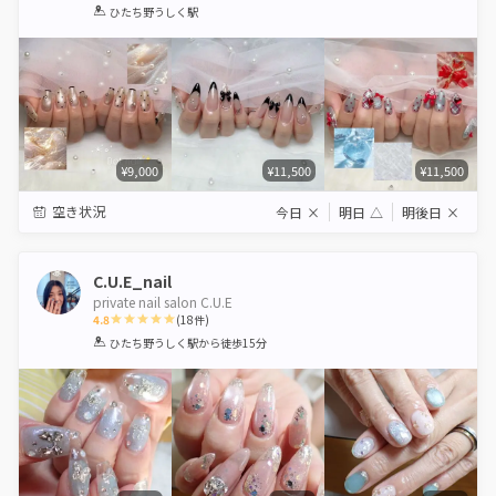
1
2
3
4
5
ひたち野うしく駅
Star
Stars
Stars
Stars
Stars
¥9,000
¥11,500
¥11,500
空き状況
今日
×
明日
△
明後日
×
C.U.E_nail
private nail salon C.U.E
4.8
(
18
件)
1
2
3
4
5
ひたち野うしく駅
から徒歩15分
Star
Stars
Stars
Stars
Stars