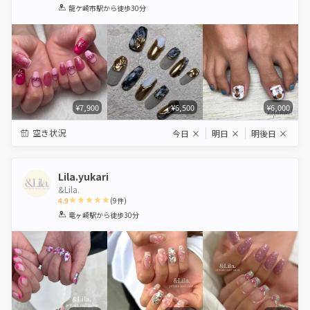
1
2
3
4
5
龍ケ崎市駅
から徒歩30分
Star
Stars
Stars
Stars
Stars
¥7,900
¥6,500
¥6,000
空き状況
今日
×
明日
×
明後日
×
Lila.yukari
&Lila.
4.9
(
9
件)
1
2
3
4
5
竜ヶ崎駅
から徒歩30分
Star
Stars
Stars
Stars
Stars