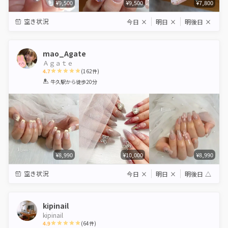
¥9,500
¥9,500
¥7,800
空き状況
今日
×
明日
×
明後日
×
mao_Agate
Ａｇａｔｅ
4.7
(
162
件)
1
2
3
4
5
牛久駅
から徒歩20分
Star
Stars
Stars
Stars
Stars
¥8,990
¥10,000
¥8,990
空き状況
今日
×
明日
×
明後日
△
kipinail
kipinail
4.9
(
64
件)