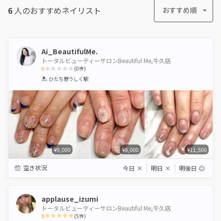
6
人のおすすめ
ネイリスト
おすすめ順
Ai_BeautifulMe.
トータルビューティーサロンBeautiful Me,牛久店
0
(
0
件)
1
2
3
4
5
ひたち野うしく駅
Star
Stars
Stars
Stars
Stars
¥9,000
¥8,000
¥11,500
空き状況
今日
×
明日
×
明後日
◎
applause_izumi
トータルビューティーサロンBeautiful Me,牛久店
5
(
5
件)