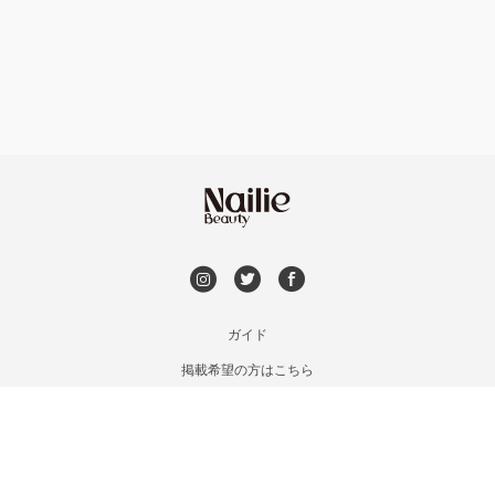
フット
持ち込み OK
北茨城・日立・ひたちなか
オフのみ
やり放題 あり
古河・常総・筑西
初回オフ 無料
茨城県その他
DVD観賞
メンズOK
ガイド
掲載希望の方はこちら
出張OK
利用規約
お問い合わせ
子連れOK
特定商取引法に基づく表記