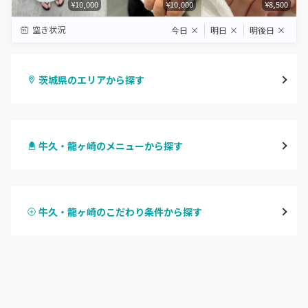
¥10,000
¥10,000
¥8,500
空き状況
今日
×
明日
×
明後日
×
茨城県のエリアから探す
水戸
牛久・龍ヶ崎のメニューから探す
つくば・土浦・石岡
ハンドジェル
守谷・取手
牛久・龍ヶ崎のこだわり条件から探す
ハンドスカルプ
パラジェル
牛久・龍ヶ崎
ハンドケアカラー
フィルイン
鹿嶋・水郷周辺