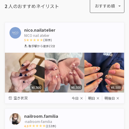
2
人のおすすめ
ネイリスト
おすすめ順
nico.nailatelier
NICO nail atelier
5
(
38
件)
1
2
3
4
5
取手駅
から徒歩15分
Star
Stars
Stars
Stars
Stars
¥8,500
¥8,500
¥8,500
空き状況
今日
×
明日
×
明後日
×
nailroom.familia
-nailroom-familia
4.9
(
153
件)