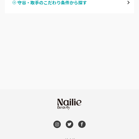
守谷・取手のこだわり条件から探す
ハンドスカルプ
パラジェル
牛久・龍ヶ崎
ハンドケアカラー
フィルイン
鹿嶋・水郷周辺
フット
持ち込み OK
北茨城・日立・ひたちなか
オフのみ
やり放題 あり
古河・常総・筑西
初回オフ 無料
茨城県その他
DVD観賞
メンズOK