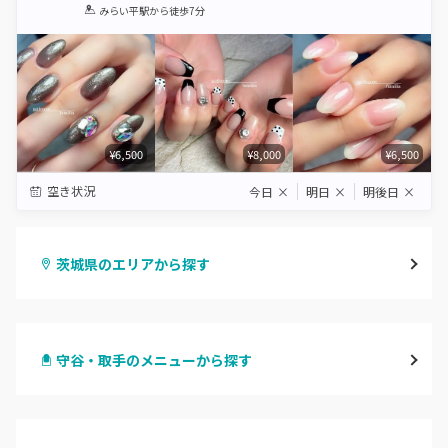
1
2
3
4
5
みらい平駅
から徒歩7分
Star
Stars
Stars
Stars
Stars
¥6,500
¥8,000
¥6,500
空き状況
今日
×
明日
×
明後日
×
茨城県のエリアから探す
水戸
守谷・取手のメニューから探す
つくば・土浦・石岡
ハンドジェル
守谷・取手