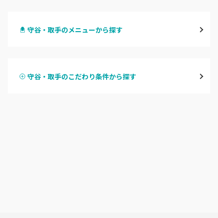
水戸
守谷・取手のメニューから探す
つくば・土浦・石岡
ハンドジェル
守谷・取手
守谷・取手のこだわり条件から探す
ハンドスカルプ
パラジェル
牛久・龍ヶ崎
ハンドケアカラー
フィルイン
鹿嶋・水郷周辺
フット
持ち込み OK
北茨城・日立・ひたちなか
オフのみ
やり放題 あり
古河・常総・筑西