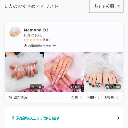
1
人のおすすめ
ネイリスト
おすすめ順
Momonail92
MOMO NAIL
5
(
5
件)
1
2
3
4
5
水海道駅
から徒歩7分
Star
Stars
Stars
Stars
Stars
¥7,800
¥7,800
¥6,500
空き状況
今日
×
明日
◯
明後日
×
茨城県のエリアから探す