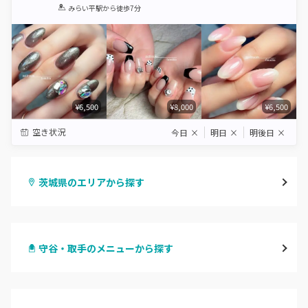
1
2
3
4
5
みらい平駅
から徒歩7分
Star
Stars
Stars
Stars
Stars
¥6,500
¥8,000
¥6,500
空き状況
今日
×
明日
×
明後日
×
茨城県のエリアから探す
水戸
守谷・取手のメニューから探す
つくば・土浦・石岡
ハンドジェル
守谷・取手