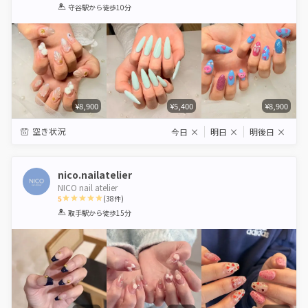
1
2
3
4
5
守谷駅
から徒歩10分
Star
Stars
Stars
Stars
Stars
¥8,900
¥5,400
¥8,900
空き状況
今日
×
明日
×
明後日
×
nico.nailatelier
NICO nail atelier
5
(
38
件)
1
2
3
4
5
取手駅
から徒歩15分
Star
Stars
Stars
Stars
Stars