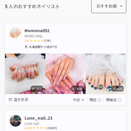
5
人のおすすめ
ネイリスト
おすすめ順
Momonail92
MOMO NAIL
5
(
5
件)
1
2
3
4
5
水海道駅
から徒歩7分
Star
Stars
Stars
Stars
Stars
¥7,800
¥7,800
¥6,500
空き状況
今日
×
明日
◯
明後日
◯
Lune_nail..23
Lune nail
4.9
(
264
件)