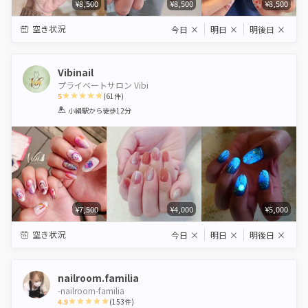
¥8,500
¥8,500
¥8,500
空き状況
今日
×
明日
×
明後日
×
Vibinail
プライベートサロン Vibi
5
(
61
件)
1
2
3
4
5
小絹駅
から徒歩12分
Star
Stars
Stars
Stars
Stars
¥7,500
¥4,000
¥5,000
空き状況
今日
×
明日
×
明後日
×
nailroom.familia
-nailroom-familia
4.9
(
153
件)