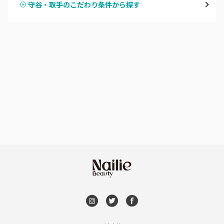
守谷・取手のこだわり条件から探す
ハンドスカルプ
パラジェル
牛久・龍ヶ崎
ハンドケアカラー
フィルイン
鹿嶋・水郷周辺
フット
持ち込み OK
北茨城・日立・ひたちなか
オフのみ
やり放題 あり
古河・常総・筑西
初回オフ 無料
茨城県その他
DVD観賞