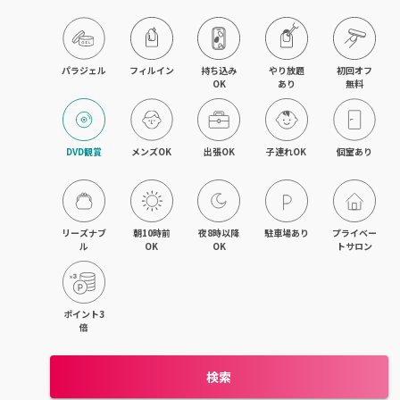
パラジェル
フィルイン
持ち込み

やり放題

初回オフ

OK
あり
無料
DVD観賞
メンズOK
出張OK
子連れOK
個室あり
リーズナブ
朝10時前
夜8時以降
駐車場あり
プライベー
ル
OK
OK
トサロン
ポイント3
倍
検索