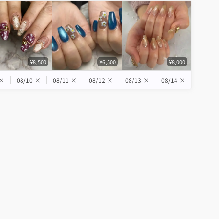
¥8,500
¥6,500
¥8,000
×
08/10
×
08/11
×
08/12
×
08/13
×
08/14
×