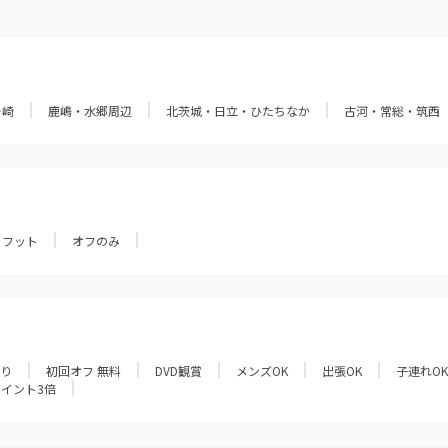
ヶ崎
鹿嶋・水郷周辺
北茨城・日立・ひたちなか
古河・常総・筑西
フット
オフのみ
あり
初回オフ 無料
DVD観賞
メンズOK
出張OK
子連れOK
ポイント3倍