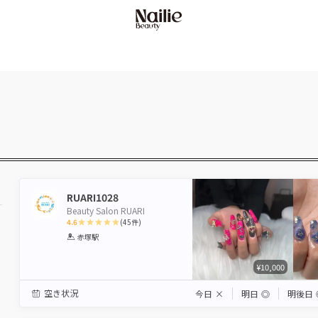
RUARI1028
Beauty Salon RUARI
4.6
(
45
件)
1
2
3
4
5
赤塚駅
Star
Stars
Stars
Stars
Stars
¥10,000
空き状況
今日
×
明日
◎
明後日