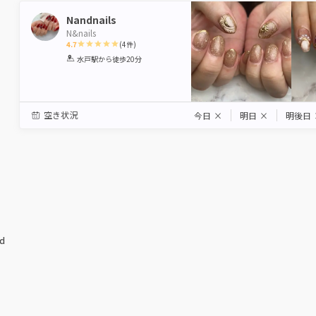
Nandnails
N&nails
4.7
(
4
件)
1
2
3
4
5
水戸駅
から徒歩20分
Star
Stars
Stars
Stars
Stars
空き状況
今日
×
明日
×
明後日
ed