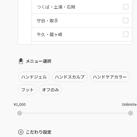
つくば・土浦・石岡
守谷・取手
牛久・龍ヶ崎
鹿嶋・水郷周辺
メニュー選択
北茨城・日立・ひたちなか
古河・常総・筑西
ハンドジェル
ハンドスカルプ
ハンドケアカラー
茨城県その他
フット
オフのみ
¥1,000
Unlimit
こだわり設定