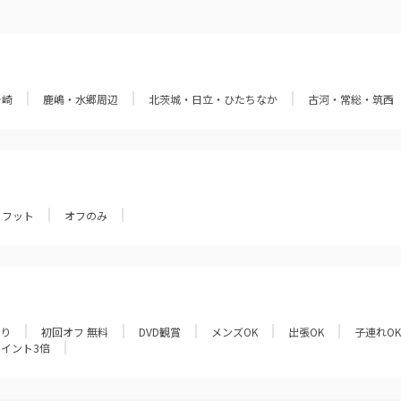
ヶ崎
鹿嶋・水郷周辺
北茨城・日立・ひたちなか
古河・常総・筑西
フット
オフのみ
あり
初回オフ 無料
DVD観賞
メンズOK
出張OK
子連れOK
ポイント3倍