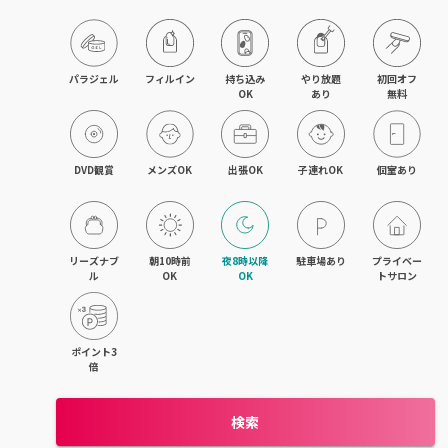
パラジェル
フィルイン
持ち込み

やり放題

初回オフ

OK
あり
無料
DVD観賞
メンズOK
出張OK
子連れOK
個室あり
リーズナブ
朝10時前
夜8時以降
駐車場あり
プライベー
ル
OK
OK
トサロン
ポイント3
倍
検索