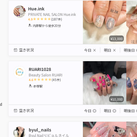
Hue.ink
PRIVATE NAIL SALON Hue.ink
4.9
(
187
件)
1
2
3
4
5
内原駅
から徒歩20分
Star
Stars
Stars
Stars
Stars
¥13,000
空き状況
今日
×
明日
×
明後日
RUARI1028
Beauty Salon RUARI
4.6
(
45
件)
1
2
3
4
5
赤塚駅
Star
Stars
Stars
Stars
Stars
¥10,000
ed
空き状況
今日
◎
明日
◎
明後日
byul_nails
Byul Nail🫧ビョルネイル