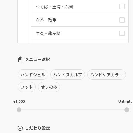
つくば・土浦・石岡
守谷・取手
牛久・龍ヶ崎
鹿嶋・水郷周辺
メニュー選択
北茨城・日立・ひたちなか
古河・常総・筑西
ハンドジェル
ハンドスカルプ
ハンドケアカラー
茨城県その他
フット
オフのみ
¥1,000
Unlimit
こだわり設定