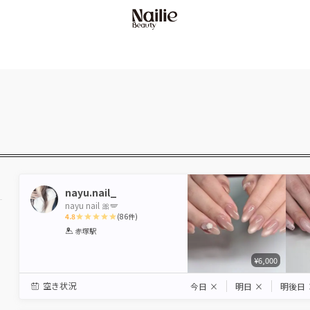
nayu.nail_
nayu nail 🎀🪽
4.8
(
86
件)
1
2
3
4
5
赤塚駅
Star
Stars
Stars
Stars
Stars
¥6,000
空き状況
今日
×
明日
×
明後日