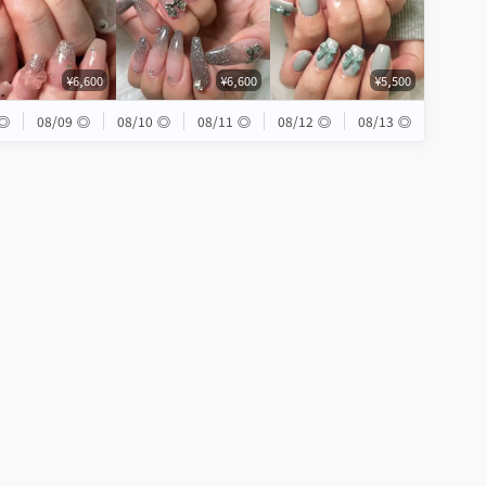
¥6,600
¥6,600
¥5,500
◎
08/09
◎
08/10
◎
08/11
◎
08/12
◎
08/13
◎