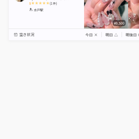
5
(
1
件)
1
2
3
4
5
水戸駅
Star
Stars
Stars
Stars
Stars
¥9,500
空き状況
今日
×
明日
△
明後日