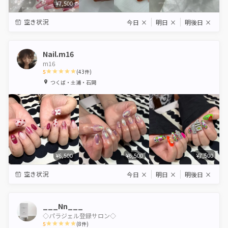
¥7,500
空き状況
今日
×
明日
×
明後日
×
Nail.m16
m16
5
(
43
件)
1
2
3
4
5
つくば・土浦・石岡
Star
Stars
Stars
Stars
Stars
¥6,500
¥6,500
¥7,500
空き状況
今日
×
明日
×
明後日
×
___Nn___
◇パラジェル登録サロン◇
5
(
8
件)