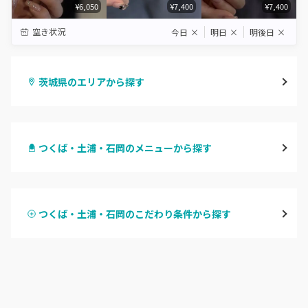
¥6,050
¥7,400
¥7,400
空き状況
今日
×
明日
×
明後日
×
茨城県のエリアから探す
水戸
つくば・土浦・石岡のメニューから探す
つくば・土浦・石岡
ハンドジェル
守谷・取手
つくば・土浦・石岡のこだわり条件から探す
ハンドスカルプ
パラジェル
牛久・龍ヶ崎
ハンドケアカラー
フィルイン
鹿嶋・水郷周辺