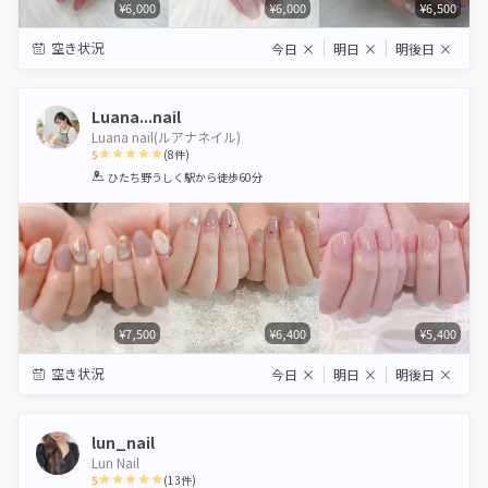
¥6,000
¥6,000
¥6,500
空き状況
今日
×
明日
×
明後日
×
Luana...nail
Luana nail(ルアナネイル)
5
(
8
件)
1
2
3
4
5
ひたち野うしく駅
から徒歩60分
Star
Stars
Stars
Stars
Stars
¥7,500
¥6,400
¥5,400
空き状況
今日
×
明日
×
明後日
×
lun_nail
Lun Nail
5
(
13
件)