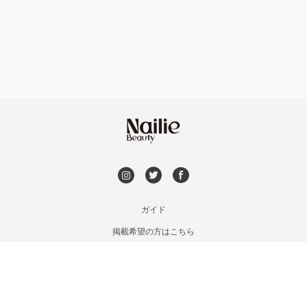
フット
持ち込み OK
北茨城・日立・ひたちなか
オフのみ
やり放題 あり
古河・常総・筑西
初回オフ 無料
茨城県その他
DVD観賞
メンズOK
ガイド
掲載希望の方はこちら
出張OK
利用規約
お問い合わせ
子連れOK
特定商取引法に基づく表記