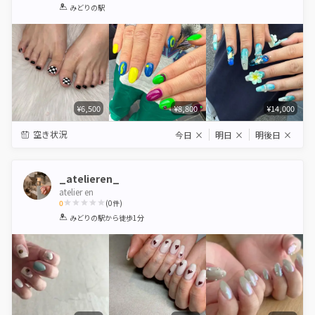
1
2
3
4
5
みどりの駅
Star
Stars
Stars
Stars
Stars
¥6,500
¥8,800
¥14,000
空き状況
今日
×
明日
×
明後日
×
_atelieren_
atelier en
0
(
0
件)
1
2
3
4
5
みどりの駅
から徒歩1分
Star
Stars
Stars
Stars
Stars