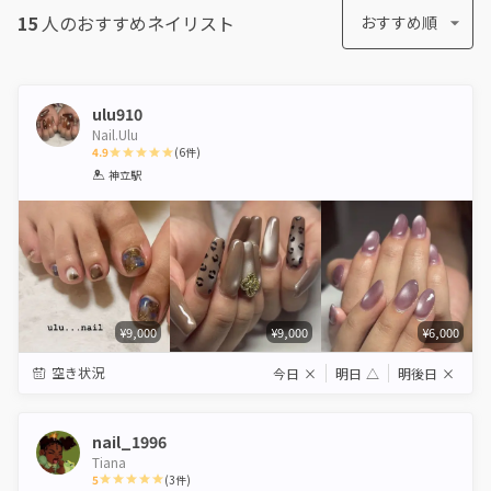
15
人のおすすめ
ネイリスト
おすすめ順
ulu910
Nail.Ulu
4.9
(
6
件)
1
2
3
4
5
神立駅
Star
Stars
Stars
Stars
Stars
¥9,000
¥9,000
¥6,000
空き状況
今日
×
明日
△
明後日
×
nail_1996
Tiana
5
(
3
件)