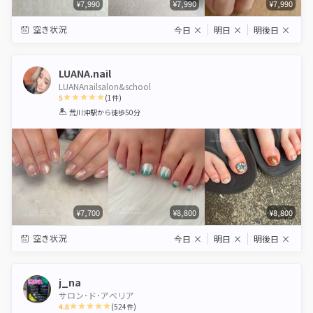
¥7,990
¥7,990
¥7,990
空き状況
今日
×
明日
×
明後日
×
LUANA.nail
LUANAnailsalon&school
5
(
1
件)
1
2
3
4
5
荒川沖駅
から徒歩50分
Star
Stars
Stars
Stars
Stars
¥7,700
¥8,800
¥8,800
空き状況
今日
×
明日
×
明後日
×
j_na
サロン･ド･アベリア
4.8
(
524
件)