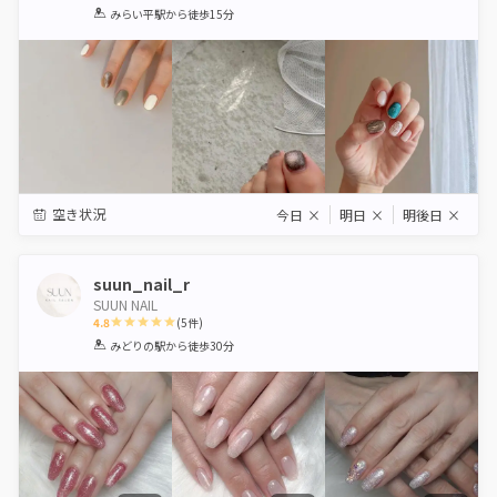
1
2
3
4
5
みらい平駅
から徒歩15分
Star
Stars
Stars
Stars
Stars
空き状況
今日
×
明日
×
明後日
×
suun_nail_r
SUUN NAIL
4.8
(
5
件)
1
2
3
4
5
みどりの駅
から徒歩30分
Star
Stars
Stars
Stars
Stars