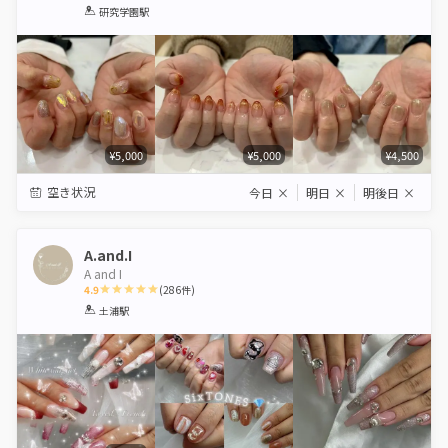
1
2
3
4
5
研究学園駅
Star
Stars
Stars
Stars
Stars
¥5,000
¥5,000
¥4,500
空き状況
今日
×
明日
×
明後日
×
A.and.I
A and I
4.9
(
286
件)
1
2
3
4
5
土浦駅
Star
Stars
Stars
Stars
Stars