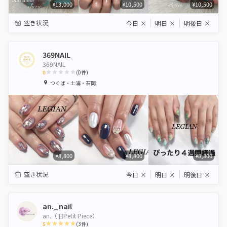
¥13,000
¥10,500
¥10,500
空き状況
今日
×
明日
×
明後日
×
369NAIL
369NAIL
0
(
0
件)
1
2
3
4
5
つくば・土浦・石岡
Star
Stars
Stars
Stars
Stars
¥8,800
¥8,800
¥8,800
空き状況
今日
×
明日
×
明後日
×
an._nail
an.（旧Petit Piece）
5
(
3
件)