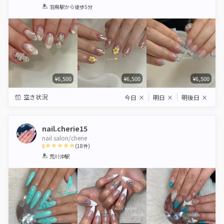
1
2
3
4
5
羽鳥駅
から徒歩5分
Star
Stars
Stars
Stars
Stars
¥6,500
¥6,500
¥6,500
空き状況
今日
×
明日
×
明後日
×
nail.cherie15
nail salon/cherie
5
(
18
件)
1
2
3
4
5
荒川沖駅
Star
Stars
Stars
Stars
Stars