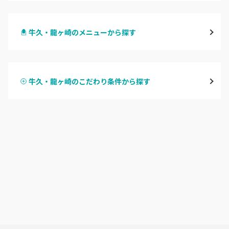
水戸
牛久・龍ヶ崎のメニューから探す
つくば・土浦・石岡
ハンドジェル
守谷・取手
牛久・龍ヶ崎のこだわり条件から探す
ハンドスカルプ
パラジェル
牛久・龍ヶ崎
ハンドケアカラー
フィルイン
鹿嶋・水郷周辺
フット
持ち込み OK
北茨城・日立・ひたちなか
オフのみ
やり放題 あり
古河・常総・筑西