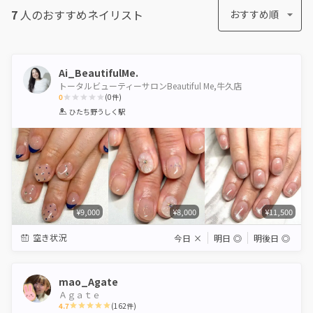
7
人のおすすめ
ネイリスト
おすすめ順
Ai_BeautifulMe.
トータルビューティーサロンBeautiful Me,牛久店
0
(
0
件)
1
2
3
4
5
ひたち野うしく駅
Star
Stars
Stars
Stars
Stars
¥9,000
¥8,000
¥11,500
空き状況
今日
×
明日
◎
明後日
◎
mao_Agate
Ａｇａｔｅ
4.7
(
162
件)