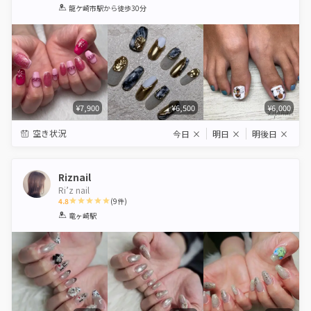
1
2
3
4
5
龍ケ崎市駅
から徒歩30分
Star
Stars
Stars
Stars
Stars
¥7,900
¥6,500
¥6,000
空き状況
今日
×
明日
×
明後日
×
Riznail
Ri’z nail
4.8
(
9
件)
1
2
3
4
5
竜ヶ崎駅
Star
Stars
Stars
Stars
Stars