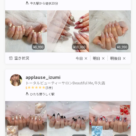
1
2
3
4
5
牛久駅
から徒歩20分
Star
Stars
Stars
Stars
Stars
¥8,990
¥10,000
¥8,990
空き状況
今日
×
明日
×
明後日
×
applause_izumi
トータルビューティーサロンBeautiful Me,牛久店
5
(
5
件)
1
2
3
4
5
ひたち野うしく駅
Star
Stars
Stars
Stars
Stars