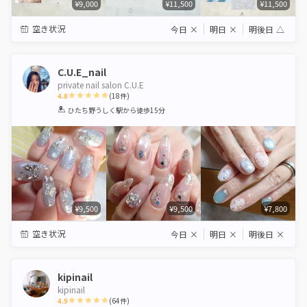
¥9,000
¥11,500
¥11,500
空き状況
今日
×
明日
×
明後日
△
C.U.E_nail
private nail salon C.U.E
4.8
(
18
件)
1
2
3
4
5
ひたち野うしく駅
から徒歩15分
Star
Stars
Stars
Stars
Stars
¥9,500
¥9,500
¥7,800
空き状況
今日
×
明日
×
明後日
×
kipinail
kipinail
4.9
(
64
件)