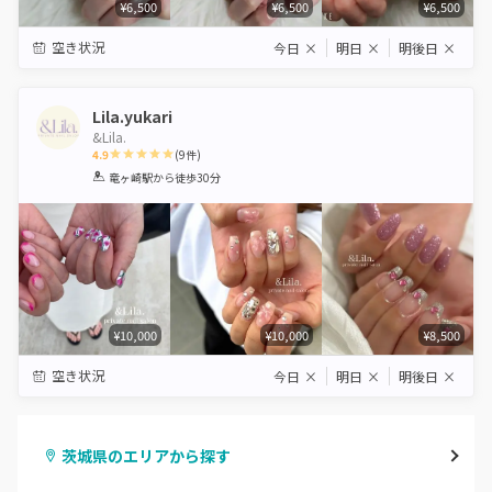
¥6,500
¥6,500
¥6,500
空き状況
今日
×
明日
×
明後日
×
Lila.yukari
&Lila.
4.9
(
9
件)
1
2
3
4
5
竜ヶ崎駅
から徒歩30分
Star
Stars
Stars
Stars
Stars
¥10,000
¥10,000
¥8,500
空き状況
今日
×
明日
×
明後日
×
茨城県のエリアから探す