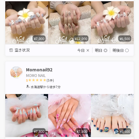
¥7,000
¥12,000
¥6,500
空き状況
今日
×
明日
◎
明後日
◯
Momonail92
MOMO NAIL
5
(
5
件)
1
2
3
4
5
水海道駅
から徒歩7分
Star
Stars
Stars
Stars
Stars
¥7,800
¥7,800
¥6,500