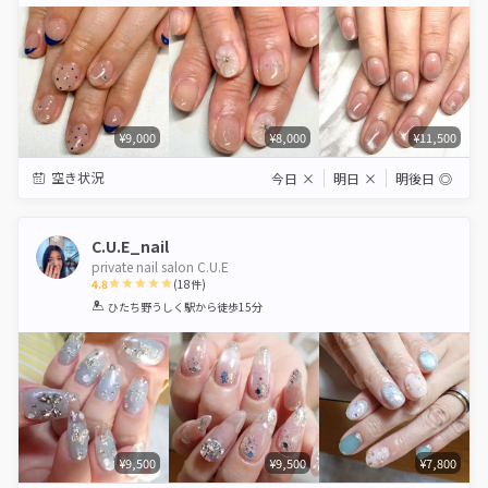
Star
Stars
Stars
Stars
Stars
¥9,000
¥8,000
¥11,500
空き状況
今日
×
明日
×
明後日
◎
C.U.E_nail
private nail salon C.U.E
4.8
(
18
件)
1
2
3
4
5
ひたち野うしく駅
から徒歩15分
Star
Stars
Stars
Stars
Stars
¥9,500
¥9,500
¥7,800