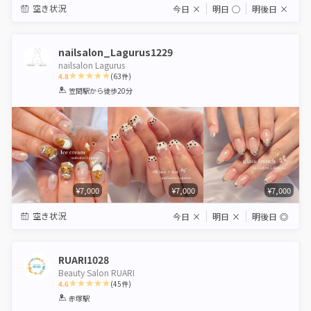
空き状況
今日
×
明日
◯
明後日
×
nailsalon_Lagurus1229
nailsalon Lagurus
4.8
(
63
件)
1
2
3
4
5
笠間駅
から徒歩20分
Star
Stars
Stars
Stars
Stars
¥7,000
¥7,000
¥7,000
空き状況
今日
×
明日
×
明後日
◎
RUARI1028
Beauty Salon RUARI
4.6
(
45
件)
1
2
3
4
5
赤塚駅
Star
Stars
Stars
Stars
Stars