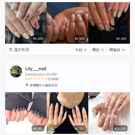
Star
Stars
Stars
Stars
Stars
¥6,600
¥5,500
¥4,400
空き状況
今日
×
明日
×
明後日
×
Lily__nail
beautysalon RUARI
4.8
(
134
件)
1
2
3
4
5
赤塚駅
から徒歩20分
Star
Stars
Stars
Stars
Stars
¥8,000
¥6,500
¥12,000