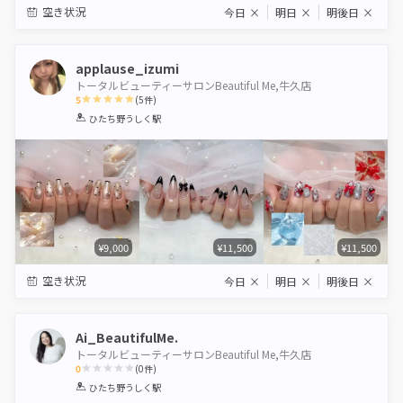
空き状況
今日
×
明日
×
明後日
×
applause_izumi
トータルビューティーサロンBeautiful Me,牛久店
5
(
5
件)
1
2
3
4
5
ひたち野うしく駅
Star
Stars
Stars
Stars
Stars
¥9,000
¥11,500
¥11,500
空き状況
今日
×
明日
×
明後日
×
Ai_BeautifulMe.
トータルビューティーサロンBeautiful Me,牛久店
0
(
0
件)
1
2
3
4
5
ひたち野うしく駅