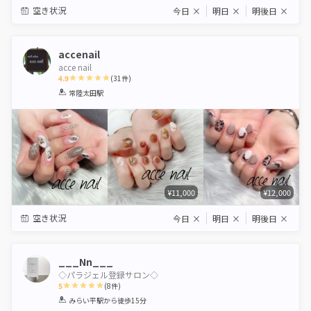
空き状況
今日
×
明日
×
明後日
×
accenail
acce nail
4.9
(
31
件)
1
2
3
4
5
常陸太田駅
Star
Stars
Stars
Stars
Stars
¥11,000
¥12,000
空き状況
今日
×
明日
×
明後日
×
___Nn___
◇パラジェル登録サロン◇
5
(
8
件)
1
2
3
4
5
みらい平駅
から徒歩15分