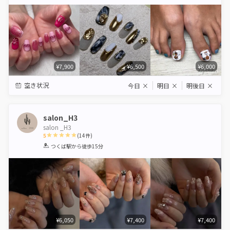
Star
Stars
Stars
Stars
Stars
¥7,900
¥6,500
¥6,000
空き状況
今日
×
明日
×
明後日
×
salon_H3
salon _H3
5
(
14
件)
1
2
3
4
5
つくば駅
から徒歩15分
Star
Stars
Stars
Stars
Stars
¥6,050
¥7,400
¥7,400