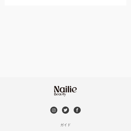
パラジェル
牛久・龍ヶ崎
ハンドケアカラー
フィルイン
鹿嶋・水郷周辺
フット
持ち込み OK
北茨城・日立・ひたちなか
オフのみ
やり放題 あり
古河・常総・筑西
初回オフ 無料
茨城県その他
DVD観賞
メンズOK
ガイド