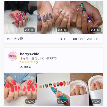
¥10,000
¥10,000
¥10,000
空き状況
今日
×
明日
◎
明後日
◎
harrys.chie
ネイル・脱毛サロンHARRYS
5
(
7
件)
1
2
3
4
5
結城駅
Star
Stars
Stars
Stars
Stars
¥4,000
¥15,000
¥7,000