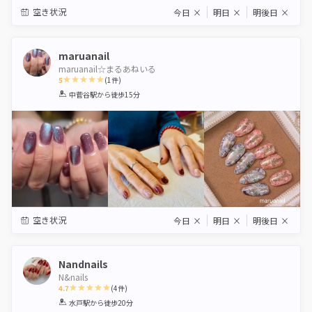
空き状況
今日
×
明日
×
明後日
×
maruanail
maruanail☆まるあねいる
5
(
1
件)
1
2
3
4
5
中菅谷駅
から徒歩15分
Star
Stars
Stars
Stars
Stars
空き状況
今日
×
明日
×
明後日
×
Nandnails
N&nails
4.7
(
4
件)
1
2
3
4
5
水戸駅
から徒歩20分