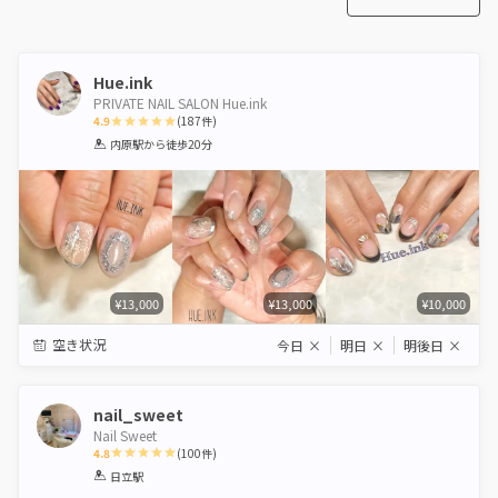
Hue.ink
PRIVATE NAIL SALON Hue.ink
4.9
(
187
件)
1
2
3
4
5
内原駅
から徒歩20分
Star
Stars
Stars
Stars
Stars
¥13,000
¥13,000
¥10,000
空き状況
今日
×
明日
×
明後日
×
nail_sweet
Nail Sweet
4.8
(
100
件)
1
2
3
4
5
日立駅
Star
Stars
Stars
Stars
Stars