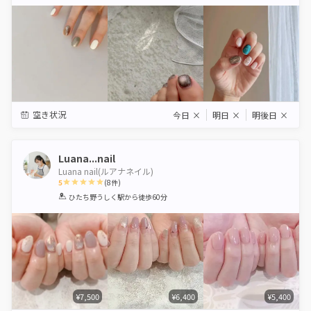
Star
Stars
Stars
Stars
Stars
空き状況
今日
×
明日
×
明後日
×
Luana...nail
Luana nail(ルアナネイル)
5
(
8
件)
1
2
3
4
5
ひたち野うしく駅
から徒歩60分
Star
Stars
Stars
Stars
Stars
¥7,500
¥6,400
¥5,400