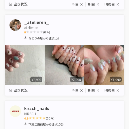
空き状況
今日
×
明日
×
明後日
×
_atelieren_
atelier en
0
(
0
件)
1
2
3
4
5
みどりの駅
から徒歩1分
Star
Stars
Stars
Stars
Stars
¥7,990
¥7,990
¥7,990
空き状況
今日
×
明日
×
明後日
×
kirsch_nails
KIRSCH
4.9
(
50
件)
1
2
3
4
5
下館二高前駅
から徒歩10分