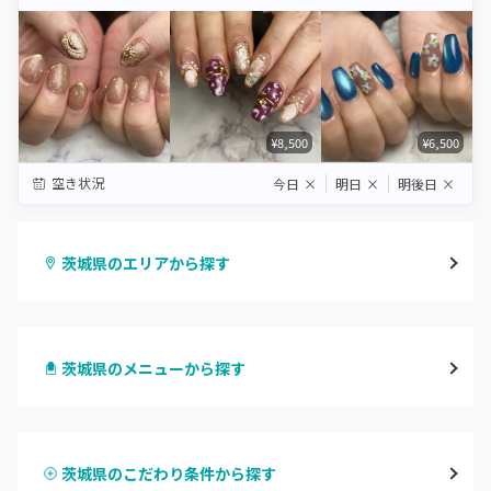
Star
Stars
Stars
Stars
Stars
¥8,500
¥6,500
空き状況
今日
×
明日
×
明後日
×
茨城県のエリアから探す
水戸
茨城県のメニューから探す
つくば・土浦・石岡
ハンドジェル
守谷・取手
茨城県のこだわり条件から探す
ハンドスカルプ