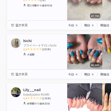
5
(
1
件)
1
2
3
4
5
荒川沖駅
から徒歩50分
Star
Stars
Stars
Stars
Stars
¥7,700
空き状況
今日
×
明日
×
明後日
hichi
プライベートサロンhichi
4.9
(
182
件)
1
2
3
4
5
大宝駅
Star
Stars
Stars
Stars
Stars
¥8,800
空き状況
今日
×
明日
×
明後日
Lily__nail
beautysalon RUARI
4.8
(
134
件)
1
2
3
4
5
赤塚駅
から徒歩20分
Star
Stars
Stars
Stars
Stars