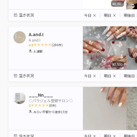
¥8,000
空き状況
今日
×
明日
×
明後日
A.and.I
A and I
4.9
(
286
件)
1
2
3
4
5
土浦駅
Star
Stars
Stars
Stars
Stars
¥7,500
空き状況
今日
×
明日
×
明後日
___Nn___
◇パラジェル登録サロン◇
5
(
8
件)
1
2
3
4
5
みらい平駅
から徒歩15分
Star
Stars
Stars
Stars
Stars
空き状況
今日
×
明日
×
明後日