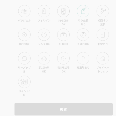
パラジェル
フィルイン
持ち込み

やり放題

初回オフ

OK
あり
無料
DVD観賞
メンズOK
出張OK
子連れOK
個室あり
リーズナブ
朝10時前
夜8時以降
駐車場あり
プライベー
ル
OK
OK
トサロン
ポイント3
倍
検索