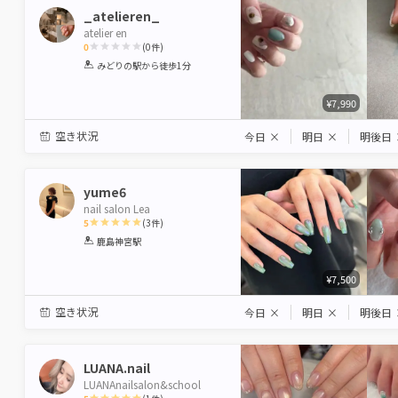
_atelieren_
atelier en
0
(
0
件)
1
2
3
4
5
みどりの駅
から徒歩1分
Star
Stars
Stars
Stars
Stars
¥7,990
空き状況
今日
×
明日
×
明後日
yume6
nail salon Lea
5
(
3
件)
1
2
3
4
5
鹿島神宮駅
Star
Stars
Stars
Stars
Stars
¥7,500
空き状況
今日
×
明日
×
明後日
LUANA.nail
LUANAnailsalon&school