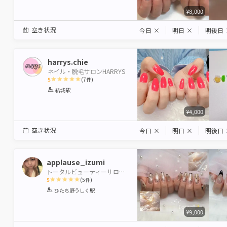
¥8,000
空き状況
今日
×
明日
×
明後日
harrys.chie
ネイル・脱毛サロンHARRYS
5
(
7
件)
1
2
3
4
5
結城駅
Star
Stars
Stars
Stars
Stars
¥4,000
空き状況
今日
×
明日
×
明後日
applause_izumi
トータルビューティーサロンBeautiful Me,牛久店
5
(
5
件)
1
2
3
4
5
ひたち野うしく駅
Star
Stars
Stars
Stars
Stars
¥9,000