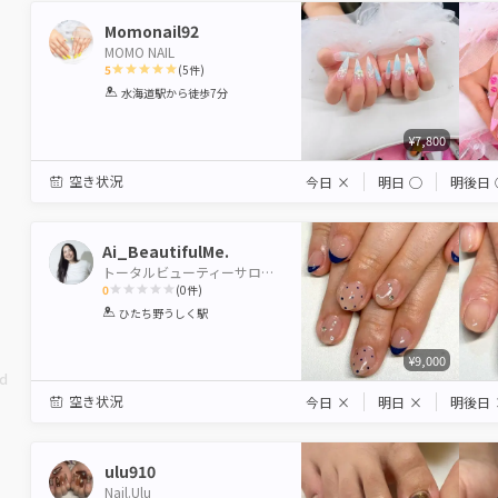
Momonail92
MOMO NAIL
5
(
5
件)
1
2
3
4
5
水海道駅
から徒歩7分
Star
Stars
Stars
Stars
Stars
¥7,800
空き状況
今日
×
明日
◯
明後日
Ai_BeautifulMe.
トータルビューティーサロンBeautiful Me,牛久店
0
(
0
件)
1
2
3
4
5
ひたち野うしく駅
Star
Stars
Stars
Stars
Stars
¥9,000
ed
空き状況
今日
×
明日
×
明後日
ulu910
Nail.Ulu