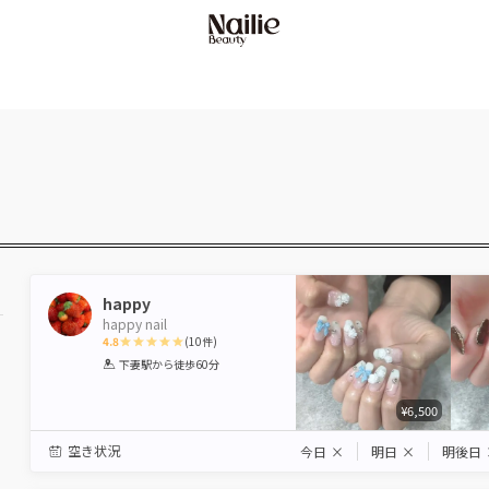
happy
happy nail
4.8
(
10
件)
1
2
3
4
5
下妻駅
から徒歩60分
Star
Stars
Stars
Stars
Stars
¥6,500
駅から選ぶ
空き状況
今日
×
明日
×
明後日
エリアから選ぶ