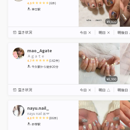
4.9
(
6
件)
1
2
3
4
5
神立駅
Star
Stars
Stars
Stars
Stars
¥9,000
空き状況
今日
×
明日
×
明後日
mao_Agate
Ａｇａｔｅ
4.7
(
162
件)
1
2
3
4
5
牛久駅
から徒歩20分
Star
Stars
Stars
Stars
Stars
¥8,990
空き状況
今日
×
明日
△
明後日
nayu.nail_
nayu nail 🎀🪽
4.8
(
86
件)
1
2
3
4
5
赤塚駅
Star
Stars
Stars
Stars
Stars