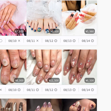
¥7,800
¥6,500
¥5,980
◯
08/10
×
08/11
×
08/12
◎
08/13
◎
08/14
◎
¥8,000
¥11,500
¥6,500
×
08/10
◎
08/11
◎
08/12
◎
08/13
◎
08/14
◎