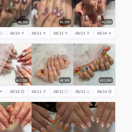
¥9,000
¥6,000
¥9,000
△
08/10
×
08/11
×
08/12
×
08/13
×
08/14
×
¥10,000
¥8,990
¥10,890
×
08/10
◎
08/11
×
08/12
◯
08/13
△
08/14
◎