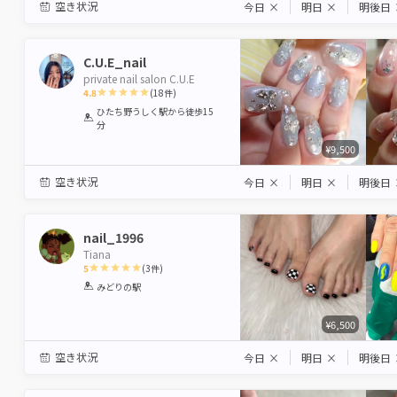
空き状況
今日
×
明日
×
明後日
C.U.E_nail
private nail salon C.U.E
4.8
(
18
件)
1
2
3
4
5
ひたち野うしく駅
から徒歩15
分
Star
Stars
Stars
Stars
Stars
¥9,500
空き状況
今日
×
明日
×
明後日
nail_1996
Tiana
5
(
3
件)
1
2
3
4
5
みどりの駅
Star
Stars
Stars
Stars
Stars
¥6,500
空き状況
今日
×
明日
×
明後日