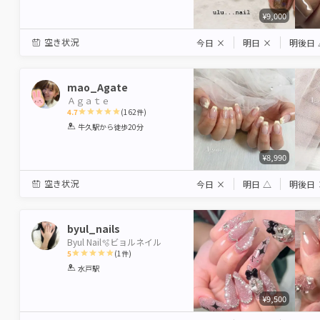
¥9,000
空き状況
今日
×
明日
×
明後日
mao_Agate
Ａｇａｔｅ
4.7
(
162
件)
1
2
3
4
5
牛久駅
から徒歩20分
Star
Stars
Stars
Stars
Stars
¥8,990
空き状況
今日
×
明日
△
明後日
byul_nails
Byul Nail🫧ビョルネイル
5
(
1
件)
1
2
3
4
5
水戸駅
Star
Stars
Stars
Stars
Stars
¥9,500