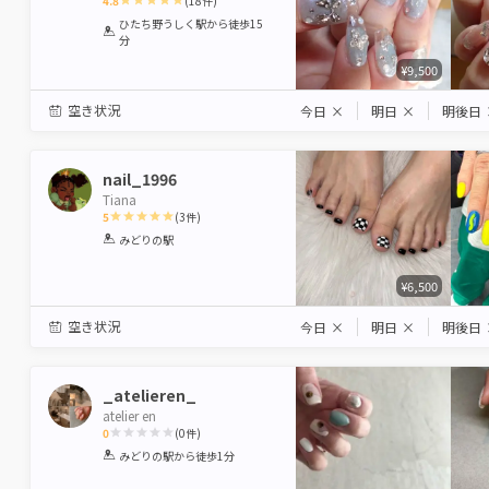
4.8
(
18
件)
1
2
3
4
5
ひたち野うしく駅
から徒歩15
分
Star
Stars
Stars
Stars
Stars
¥9,500
空き状況
今日
×
明日
×
明後日
nail_1996
Tiana
5
(
3
件)
1
2
3
4
5
みどりの駅
Star
Stars
Stars
Stars
Stars
¥6,500
空き状況
今日
×
明日
×
明後日
_atelieren_
atelier en
0
(
0
件)
1
2
3
4
5
みどりの駅
から徒歩1分
Star
Stars
Stars
Stars
Stars