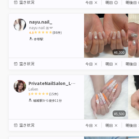
空き状況
今日
×
明日
◎
明後日
nayu.nail_
nayu nail 🎀🪽
4.8
(
86
件)
1
2
3
4
5
赤塚駅
Star
Stars
Stars
Stars
Stars
¥8,000
空き状況
今日
×
明日
×
明後日
PrivateNailSalon_Lelien
Lelien
5
(
15
件)
1
2
3
4
5
結城駅
から徒歩11分
Star
Stars
Stars
Stars
Stars
¥5,500
空き状況
今日
×
明日
×
明後日