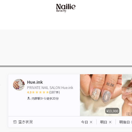
Hue.ink
PRIVATE NAIL SALON Hue.ink
4.9
(
187
件)
1
2
3
4
5
内原駅
から徒歩20分
Star
Stars
Stars
Stars
Stars
¥13,000
駅から選ぶ
空き状況
今日
×
明日
×
明後日
エリアから選ぶ