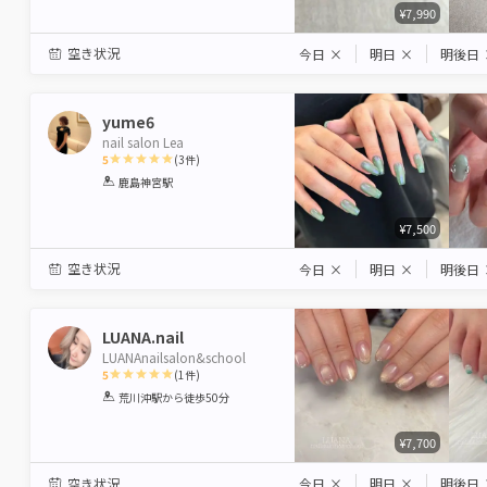
¥7,990
空き状況
今日
×
明日
×
明後日
yume6
nail salon Lea
5
(
3
件)
1
2
3
4
5
鹿島神宮駅
Star
Stars
Stars
Stars
Stars
¥7,500
空き状況
今日
×
明日
×
明後日
LUANA.nail
LUANAnailsalon&school
5
(
1
件)
1
2
3
4
5
荒川沖駅
から徒歩50分
Star
Stars
Stars
Stars
Stars
¥7,700
空き状況
今日
×
明日
×
明後日