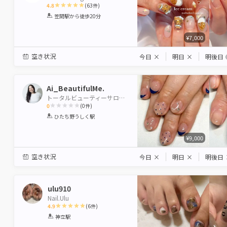
4.8
(
63
件)
1
2
3
4
5
笠間駅
から徒歩20分
Star
Stars
Stars
Stars
Stars
¥7,000
空き状況
今日
×
明日
×
明後日
Ai_BeautifulMe.
トータルビューティーサロンBeautiful Me,牛久店
0
(
0
件)
1
2
3
4
5
ひたち野うしく駅
Star
Stars
Stars
Stars
Stars
¥9,000
空き状況
今日
×
明日
×
明後日
ulu910
Nail.Ulu
4.9
(
6
件)
1
2
3
4
5
神立駅
Star
Stars
Stars
Stars
Stars