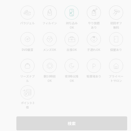
パラジェル
フィルイン
持ち込み

やり放題

初回オフ

OK
あり
無料
DVD観賞
メンズOK
出張OK
子連れOK
個室あり
リーズナブ
朝10時前
夜8時以降
駐車場あり
プライベー
ル
OK
OK
トサロン
ポイント3
倍
検索