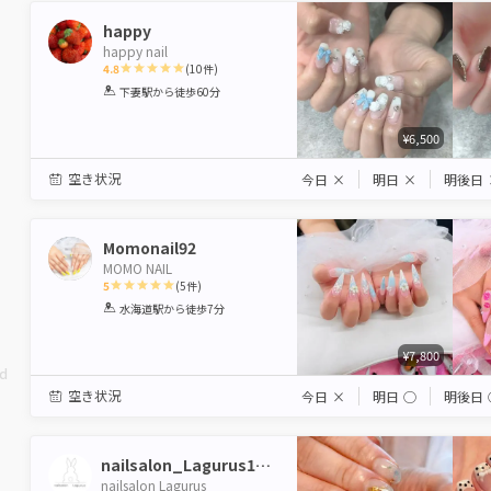
happy
happy nail
4.8
(
10
件)
1
2
3
4
5
下妻駅
から徒歩60分
Star
Stars
Stars
Stars
Stars
¥6,500
空き状況
今日
×
明日
×
明後日
Momonail92
MOMO NAIL
5
(
5
件)
1
2
3
4
5
水海道駅
から徒歩7分
Star
Stars
Stars
Stars
Stars
¥7,800
ed
空き状況
今日
×
明日
◯
明後日
nailsalon_Lagurus1229
nailsalon Lagurus