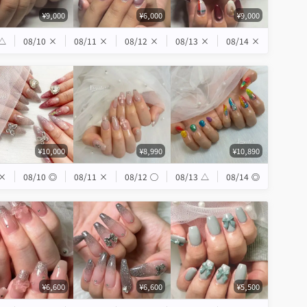
¥9,000
¥6,000
¥9,000
△
08/10
×
08/11
×
08/12
×
08/13
×
08/14
×
¥10,000
¥8,990
¥10,890
×
08/10
◎
08/11
×
08/12
◯
08/13
△
08/14
◎
¥6,600
¥6,600
¥5,500