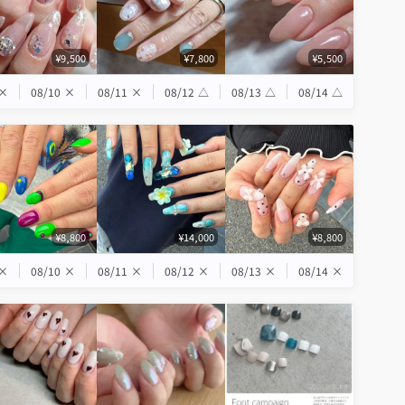
¥9,500
¥7,800
¥5,500
×
08/10
×
08/11
×
08/12
△
08/13
△
08/14
△
¥8,800
¥14,000
¥8,800
×
08/10
×
08/11
×
08/12
×
08/13
×
08/14
×