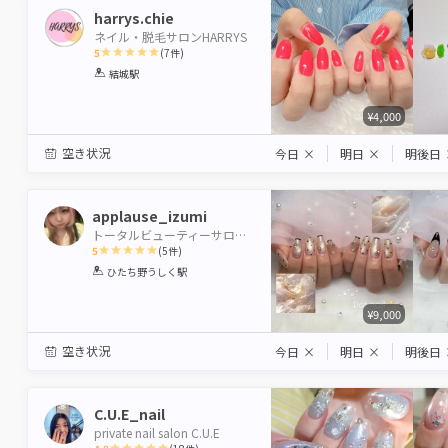
harrys.chie
ネイル・脱毛サロンHARRYS
5
(
7
件)
1
2
3
4
5
結城駅
Star
Stars
Stars
Stars
Stars
¥4,000
空き状況
今日
×
明日
×
明後日
applause_izumi
トータルビューティーサロンBeautiful Me,牛久店
5
(
5
件)
1
2
3
4
5
ひたち野うしく駅
Star
Stars
Stars
Stars
Stars
¥9,000
空き状況
今日
×
明日
×
明後日
C.U.E_nail
private nail salon C.U.E