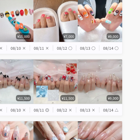
¥15,000
¥7,000
¥9,000
×
08/10
×
08/11
×
08/12
◯
08/13
◯
08/14
◯
¥11,500
¥11,500
¥9,000
×
08/10
×
08/11
◎
08/12
×
08/13
×
08/14
△