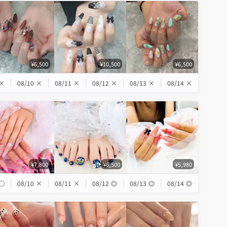
¥6,500
¥10,500
¥6,500
×
08/10
×
08/11
×
08/12
×
08/13
×
08/14
×
¥7,800
¥6,500
¥5,980
◯
08/10
×
08/11
×
08/12
◎
08/13
◎
08/14
◎