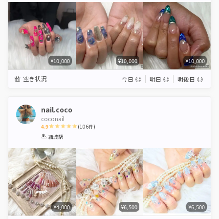
¥10,000
¥10,000
¥10,000
空き状況
今日
◎
明日
◎
明後日
◎
nail.coco
coconail
4.9
(
106
件)
1
2
3
4
5
結城駅
Star
Stars
Stars
Stars
Stars
¥4,000
¥6,500
¥6,500