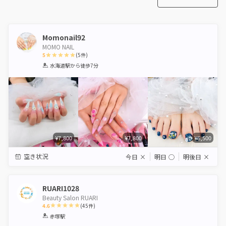
Momonail92
MOMO NAIL
5
(
5
件)
1
2
3
4
5
水海道駅
から徒歩7分
Star
Stars
Stars
Stars
Stars
¥7,800
¥7,800
¥6,500
空き状況
今日
×
明日
◯
明後日
×
RUARI1028
Beauty Salon RUARI
4.6
(
45
件)
1
2
3
4
5
赤塚駅
Star
Stars
Stars
Stars
Stars