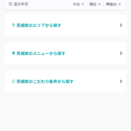
空き状況
今日
×
明日
×
明後日
×
茨城県のエリアから探す
水戸
茨城県のメニューから探す
つくば・土浦・石岡
ハンドジェル
守谷・取手
茨城県のこだわり条件から探す
ハンドスカルプ
パラジェル
牛久・龍ヶ崎
ハンドケアカラー
フィルイン
鹿嶋・水郷周辺
フット