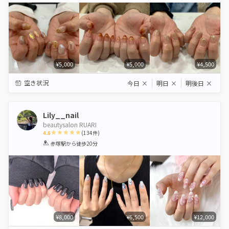
¥5,000
¥5,000
¥4,500
空き状況
今日
×
明日
×
明後日
×
Lily__nail
beautysalon RUARI
4.8
(
134
件)
1
2
3
4
5
赤塚駅
から徒歩20分
Star
Stars
Stars
Stars
Stars
¥8,000
¥6,500
¥12,000