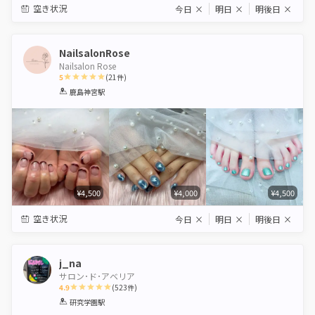
空き状況
今日
×
明日
×
明後日
×
NailsalonRose
Nailsalon Rose
5
(
21
件)
1
2
3
4
5
鹿島神宮駅
Star
Stars
Stars
Stars
Stars
¥4,500
¥4,000
¥4,500
空き状況
今日
×
明日
×
明後日
×
j_na
サロン･ド･アベリア
4.9
(
523
件)
1
2
3
4
5
研究学園駅
Star
Stars
Stars
Stars
Stars