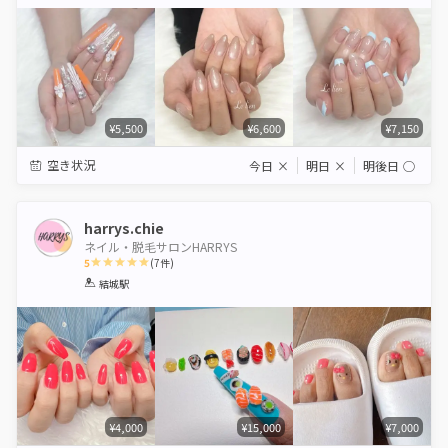
Star
Stars
Stars
Stars
Stars
¥5,500
¥6,600
¥7,150
空き状況
今日
×
明日
×
明後日
◯
harrys.chie
ネイル・脱毛サロンHARRYS
5
(
7
件)
1
2
3
4
5
結城駅
Star
Stars
Stars
Stars
Stars
¥4,000
¥15,000
¥7,000