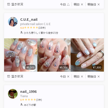
空き状況
今日
△
明日
×
明後日
×
C.U.E_nail
private nail salon C.U.E
4.8
(
18
件)
1
2
3
4
5
ひたち野うしく駅
から徒歩15分
Star
Stars
Stars
Stars
Stars
¥9,500
¥9,500
¥7,800
空き状況
今日
×
明日
×
明後日
×
nail_1996
Tiana
5
(
3
件)
1
2
3
4
5
みどりの駅