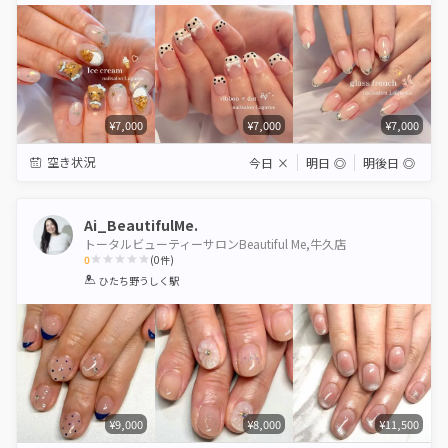
¥7,000
¥7,000
¥7,000
空き状況
今日
×
明日
◎
明後日
◎
Ai_BeautifulMe.
トータルビューティーサロンBeautiful Me,牛久店
0
(
0
件)
1
2
3
4
5
ひたち野うしく駅
Star
Stars
Stars
Stars
Stars
¥9,000
¥8,000
¥11,500