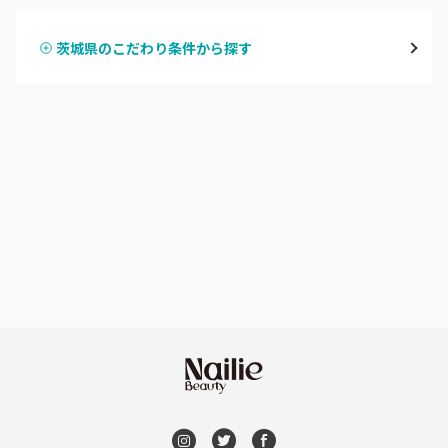
守谷・取手
茨城県のこだわり条件から探す
ハンドスカルプ
パラジェル
牛久・龍ヶ崎
ハンドケアカラー
フィルイン
鹿嶋・水郷周辺
フット
持ち込み OK
北茨城・日立・ひたちなか
オフのみ
やり放題 あり
古河・常総・筑西
初回オフ 無料
茨城県その他
DVD観賞