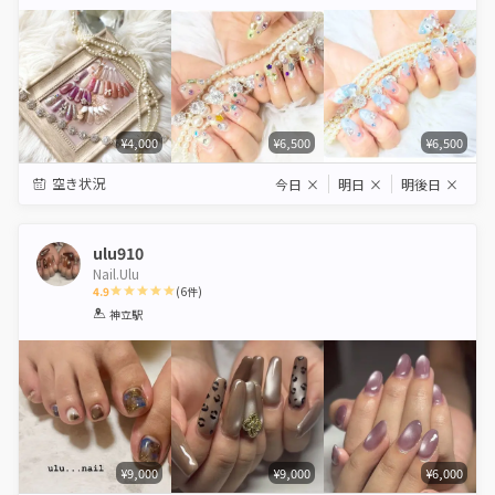
Star
Stars
Stars
Stars
Stars
¥4,000
¥6,500
¥6,500
空き状況
今日
×
明日
×
明後日
×
ulu910
Nail.Ulu
4.9
(
6
件)
1
2
3
4
5
神立駅
Star
Stars
Stars
Stars
Stars
¥9,000
¥9,000
¥6,000