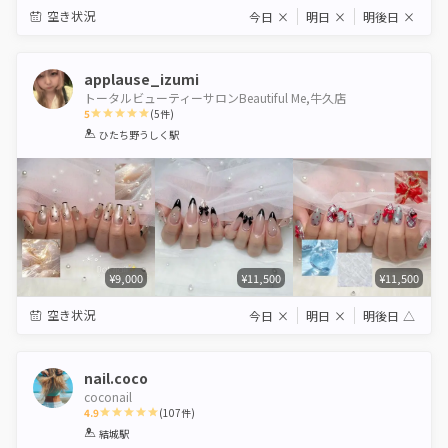
空き状況
今日
×
明日
×
明後日
×
applause_izumi
トータルビューティーサロンBeautiful Me,牛久店
5
(
5
件)
1
2
3
4
5
ひたち野うしく駅
Star
Stars
Stars
Stars
Stars
¥9,000
¥11,500
¥11,500
空き状況
今日
×
明日
×
明後日
△
nail.coco
coconail
4.9
(
107
件)
1
2
3
4
5
結城駅