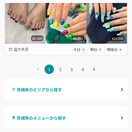
Star
Stars
Stars
Stars
Stars
¥6,500
¥8,800
¥14,000
空き状況
今日
×
明日
×
明後日
×
1
2
3
4
茨城県のエリアから探す
水戸
茨城県のメニューから探す
つくば・土浦・石岡
ハンドジェル