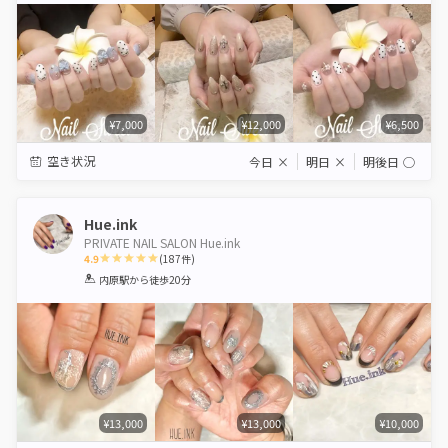
¥7,000
¥12,000
¥6,500
空き状況
今日
×
明日
×
明後日
◯
Hue.ink
PRIVATE NAIL SALON Hue.ink
4.9
(
187
件)
1
2
3
4
5
内原駅
から徒歩20分
Star
Stars
Stars
Stars
Stars
¥13,000
¥13,000
¥10,000