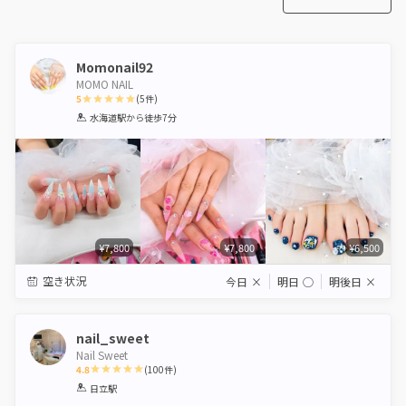
Momonail92
MOMO NAIL
5
(
5
件)
1
2
3
4
5
水海道駅
から徒歩7分
Star
Stars
Stars
Stars
Stars
¥7,800
¥7,800
¥6,500
空き状況
今日
×
明日
◯
明後日
×
nail_sweet
Nail Sweet
4.8
(
100
件)
1
2
3
4
5
日立駅
Star
Stars
Stars
Stars
Stars