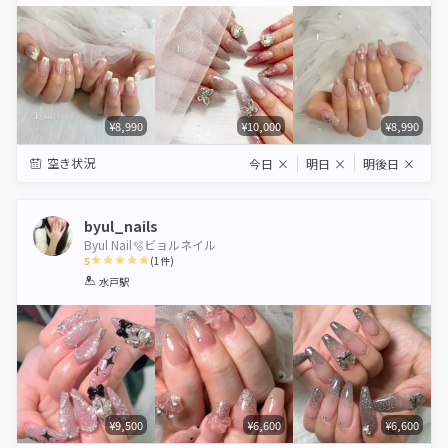
Star
Stars
Stars
Stars
Stars
¥8,990
¥10,000
¥8,990
空き状況
今日
×
明日
×
明後日
×
byul_nails
Byul Nail🫧ビョルネイル
5
(
1
件)
1
2
3
4
5
水戸駅
Star
Stars
Stars
Stars
Stars
¥9,500
¥6,600
¥6,600