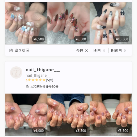
Star
Stars
Stars
Stars
Stars
¥6,500
¥6,500
¥10,500
空き状況
今日
×
明日
×
明後日
×
nail_thigane__
nail_thigane__
5
(
5
件)
1
2
3
4
5
大和駅
から徒歩30分
Star
Stars
Stars
Stars
Stars
¥4,000
¥3,500
¥3,500