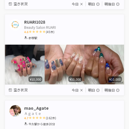
空き状況
今日
×
明日
◎
明後日
◎
RUARI1028
Beauty Salon RUARI
4.6
(
45
件)
1
2
3
4
5
赤塚駅
Star
Stars
Stars
Stars
Stars
¥10,000
¥10,000
¥10,000
空き状況
今日
×
明日
◎
明後日
◎
mao_Agate
Ａｇａｔｅ
4.7
(
162
件)
1
2
3
4
5
牛久駅
から徒歩20分