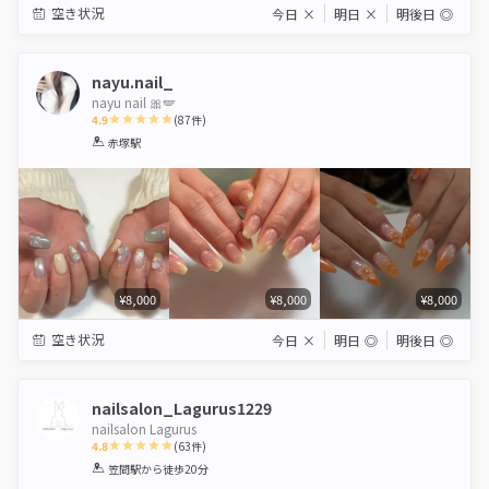
空き状況
今日
×
明日
×
明後日
◎
nayu.nail_
nayu nail 🎀🪽
4.9
(
87
件)
1
2
3
4
5
赤塚駅
Star
Stars
Stars
Stars
Stars
¥8,000
¥8,000
¥8,000
空き状況
今日
×
明日
◎
明後日
◎
nailsalon_Lagurus1229
nailsalon Lagurus
4.8
(
63
件)
1
2
3
4
5
笠間駅
から徒歩20分
Star
Stars
Stars
Stars
Stars