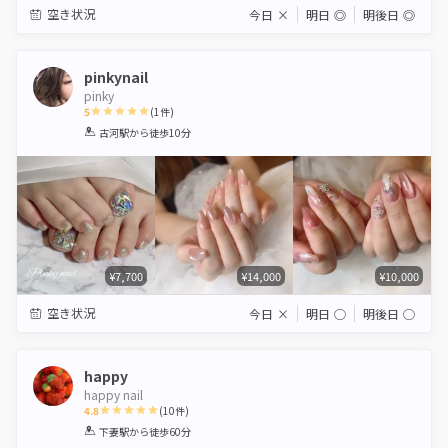
空き状況
今日
×
明日
◎
明後日
◎
pinkynail
pinky
5
(
1
件)
1
2
3
4
5
古河駅
から徒歩10分
Star
Stars
Stars
Stars
Stars
¥7,700
¥14,000
¥10,000
空き状況
今日
×
明日
◯
明後日
◯
happy
happy nail
4.8
(
10
件)
1
2
3
4
5
下妻駅
から徒歩60分