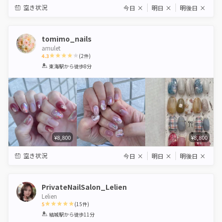
空き状況
今日
×
明日
×
明後日
×
tomimo_nails
amulet
4.3
(
2
件)
1
2
3
4
5
東海駅
から徒歩8分
Star
Stars
Stars
Stars
Stars
¥8,800
¥8,800
空き状況
今日
×
明日
×
明後日
×
PrivateNailSalon_Lelien
Lelien
5
(
15
件)
1
2
3
4
5
結城駅
から徒歩11分