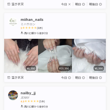
空き状況
今日
×
明日
◎
明後日
◎
miihan_nails
ミハサロン
5
(
6
件)
1
2
3
4
5
西川口駅
から徒歩3分
Star
Stars
Stars
Stars
Stars
¥6,990
¥10,990
¥6,990
空き状況
今日
◎
明日
◎
明後日
◎
nailby_jj
JENNY
4.9
(
5
件)
1
2
3
4
5
西川口駅
から徒歩5分