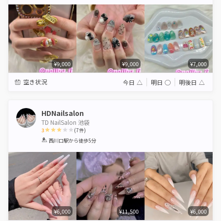
Star
Stars
Stars
Stars
Stars
¥9,000
¥9,000
¥7,000
空き状況
今日
△
明日
◯
明後日
△
HDNailsalon
TD NailSalon 池袋
3
(
7
件)
1
2
3
4
5
西川口駅
から徒歩5分
Star
Stars
Stars
Stars
Stars
¥6,000
¥11,500
¥6,000