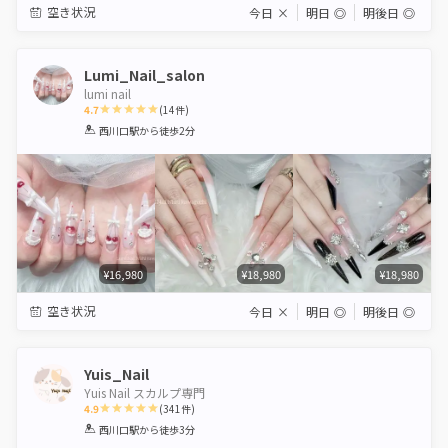
空き状況
今日
×
明日
◎
明後日
◎
Lumi_Nail_salon
lumi nail
4.7
(
14
件)
1
2
3
4
5
西川口駅
から徒歩2分
Star
Stars
Stars
Stars
Stars
¥16,980
¥18,980
¥18,980
空き状況
今日
×
明日
◎
明後日
◎
Yuis_Nail
Yuis Nail スカルプ専門
4.9
(
341
件)
1
2
3
4
5
西川口駅
から徒歩3分
Star
Stars
Stars
Stars
Stars