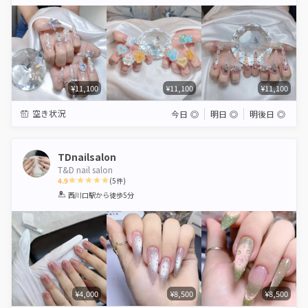
Star
Stars
Stars
Stars
Stars
¥11,100
¥11,100
¥11,100
空き状況
今日
◎
明日
◎
明後日
◎
TDnailsalon
T&D nail salon
4.9
(
5
件)
1
2
3
4
5
西川口駅
から徒歩5分
Star
Stars
Stars
Stars
Stars
¥4,000
¥8,500
¥8,500