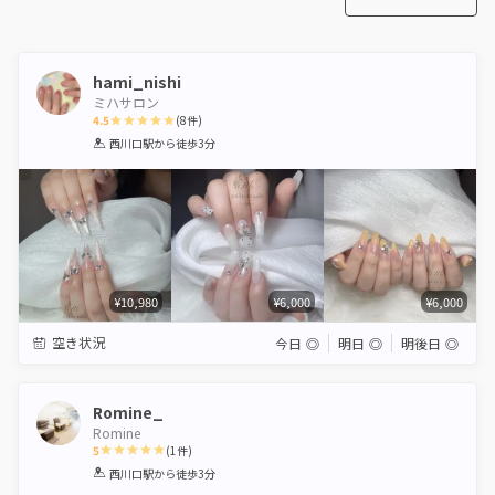
hami_nishi
ミハサロン
4.5
(
8
件)
1
2
3
4
5
西川口駅
から徒歩3分
Star
Stars
Stars
Stars
Stars
¥10,980
¥6,000
¥6,000
空き状況
今日
◎
明日
◎
明後日
◎
Romine_
Romine
5
(
1
件)
1
2
3
4
5
西川口駅
から徒歩3分
Star
Stars
Stars
Stars
Stars