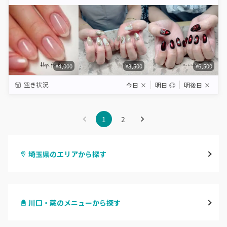
Star
Stars
Stars
Stars
Stars
¥4,000
¥8,500
¥6,500
空き状況
今日
×
明日
◎
明後日
×
1
2
埼玉県のエリアから探す
大宮
川口・蕨のメニューから探す
与野
ハンドジェル