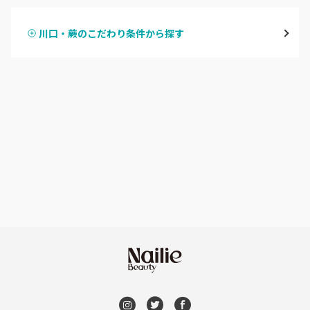
越谷
川口・蕨のこだわり条件から探す
ハンドスカルプ
パラジェル
草加・八潮・三郷・吉川
ハンドケアカラー
フィルイン
川口・蕨
フット
持ち込み OK
戸田
オフのみ
やり放題 あり
川越・本川越
初回オフ 無料
ふじみ野・鶴瀬・上福岡
DVD観賞
浦和