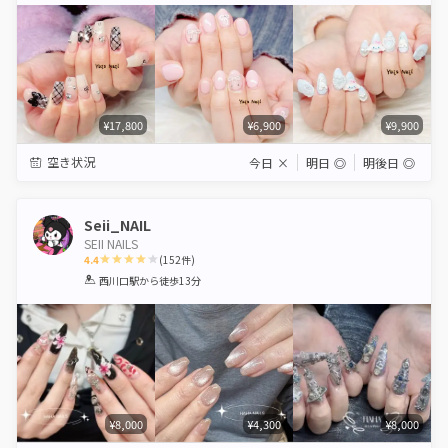
¥17,800
¥6,900
¥9,900
空き状況
今日
×
明日
◎
明後日
◎
Seii_NAIL
SEII NAILS
4.4
(
152
件)
1
2
3
4
5
西川口駅
から徒歩13分
Star
Stars
Stars
Stars
Stars
¥8,000
¥4,300
¥8,000