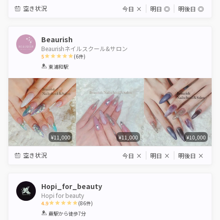
空き状況
今日
×
明日
◎
明後日
◎
Beaurish
Beaurishネイルスクール&サロン
5
(
6
件)
1
2
3
4
5
東浦和駅
Star
Stars
Stars
Stars
Stars
¥11,000
¥11,000
¥10,000
空き状況
今日
×
明日
×
明後日
×
Hopi_for_beauty
Hopi for beauty
4.9
(
86
件)
1
2
3
4
5
蕨駅
から徒歩7分