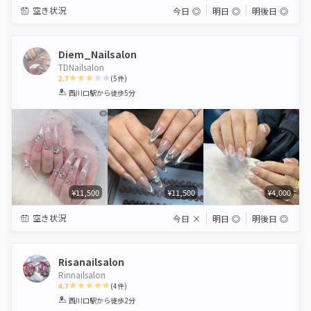
空き状況
今日
◎
明日
◎
明後日
◎
Diem_Nailsalon
TDNailsalon
2.7
(
5
件)
1
2
3
4
5
西川口駅
から徒歩5分
Star
Stars
Stars
Stars
Stars
¥11,500
¥11,500
¥4,000
空き状況
今日
×
明日
◎
明後日
◎
Risanailsalon
Rinnailsalon
4.7
(
4
件)
1
2
3
4
5
西川口駅
から徒歩2分