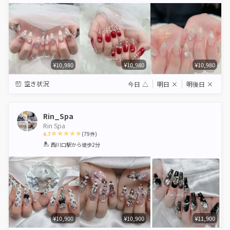
Star
Stars
Stars
Stars
Stars
¥10,980
¥10,980
¥10,980
空き状況
今日
△
明日
×
明後日
×
Rin_Spa
Rin Spa
4.7
(
79
件)
1
2
3
4
5
西川口駅
から徒歩2分
Star
Stars
Stars
Stars
Stars
¥10,900
¥10,900
¥11,900