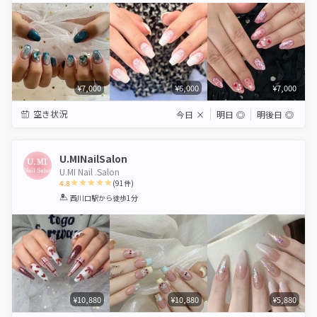
¥7,000
¥6,000
¥7,000
空き状況
今日
×
明日
◎
明後日
◎
U.MINailSalon
U.MI Nail .Salon
4.8
(
91
件)
1
2
3
4
5
西川口駅
から徒歩1分
Star
Stars
Stars
Stars
Stars
¥10,880
¥10,880
¥5,880