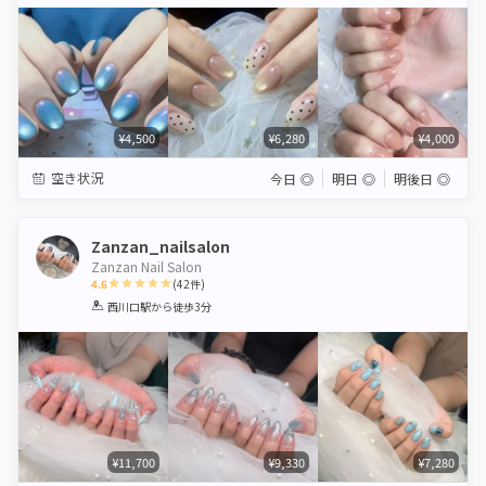
Star
Stars
Stars
Stars
Stars
¥4,500
¥6,280
¥4,000
空き状況
今日
◎
明日
◎
明後日
◎
Zanzan_nailsalon
Zanzan Nail Salon
4.6
(
42
件)
1
2
3
4
5
西川口駅
から徒歩3分
Star
Stars
Stars
Stars
Stars
¥11,700
¥9,330
¥7,280