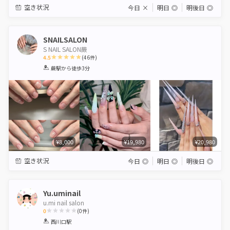
空き状況
今日
×
明日
◎
明後日
◎
SNAILSALON
S NAIL SALON蕨
4.5
(
46
件)
1
2
3
4
5
蕨駅
から徒歩3分
Star
Stars
Stars
Stars
Stars
¥8,000
¥19,980
¥20,980
空き状況
今日
◎
明日
◎
明後日
◎
Yu.uminail
u.mi nail salon
0
(
0
件)
1
2
3
4
5
西川口駅