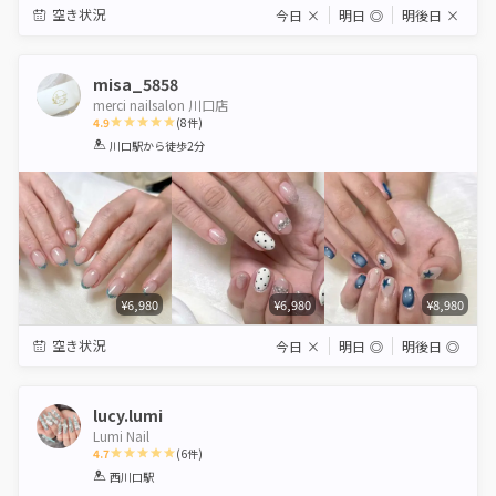
空き状況
今日
×
明日
◎
明後日
×
misa_5858
merci nailsalon 川口店
4.9
(
8
件)
1
2
3
4
5
川口駅
から徒歩2分
Star
Stars
Stars
Stars
Stars
¥6,980
¥6,980
¥8,980
空き状況
今日
×
明日
◎
明後日
◎
lucy.lumi
Lumi Nail
4.7
(
6
件)
1
2
3
4
5
西川口駅