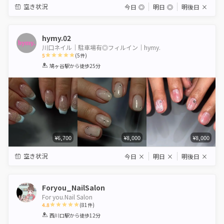
空き状況
今日
◎
明日
◎
明後日
×
hymy.02
川口ネイル｜駐車場有◎フィルイン｜hymy.
5
(
5
件)
1
2
3
4
5
鳩ヶ谷駅
から徒歩25分
Star
Stars
Stars
Stars
Stars
¥6,700
¥8,000
¥8,000
空き状況
今日
×
明日
×
明後日
×
Foryou_NailSalon
For you.Nail Salon
4.8
(
81
件)
1
2
3
4
5
西川口駅
から徒歩12分