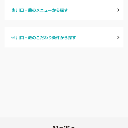
川口・蕨のメニューから探す
与野
ハンドジェル
越谷
川口・蕨のこだわり条件から探す
ハンドスカルプ
パラジェル
草加・八潮・三郷・吉川
ハンドケアカラー
フィルイン
川口・蕨
フット
持ち込み OK
戸田
オフのみ
やり放題 あり
川越・本川越
初回オフ 無料
ふじみ野・鶴瀬・上福岡