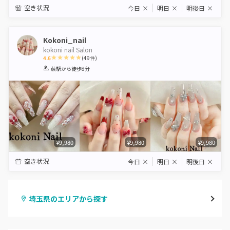
空き状況
今日
×
明日
×
明後日
×
Kokoni_nail
kokoni nail Salon
4.6
(
49
件)
1
2
3
4
5
蕨駅
から徒歩8分
Star
Stars
Stars
Stars
Stars
¥9,980
¥9,980
¥9,980
空き状況
今日
×
明日
×
明後日
×
埼玉県のエリアから探す
大宮