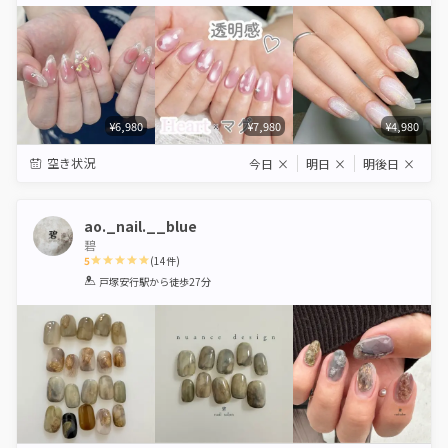
Star
Stars
Stars
Stars
Stars
¥6,980
¥7,980
¥4,980
空き状況
今日
×
明日
×
明後日
×
ao._nail.__blue
碧
5
(
14
件)
1
2
3
4
5
戸塚安行駅
から徒歩27分
Star
Stars
Stars
Stars
Stars