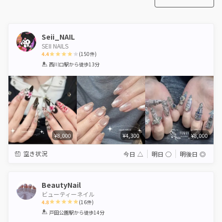
Seii_NAIL
SEII NAILS
4.4
(
150
件)
1
2
3
4
5
西川口駅
から徒歩13分
Star
Stars
Stars
Stars
Stars
¥8,000
¥4,300
¥8,000
空き状況
今日
△
明日
◯
明後日
◎
BeautyNail
ビューティーネイル
4.8
(
16
件)
1
2
3
4
5
戸田公園駅
から徒歩14分
Star
Stars
Stars
Stars
Stars