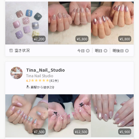
¥7,200
¥5,800
¥5,800
空き状況
今日
◎
明日
◎
明後日
◎
Tina_Nail_Studio
Tina Nail Studio
4.7
(
41
件)
1
2
3
4
5
蕨駅
から徒歩2分
Star
Stars
Stars
Stars
Stars
¥7,500
¥12,500
¥5,900