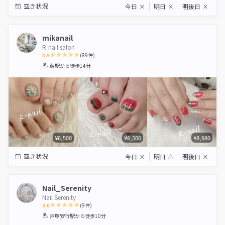
空き状況
今日
×
明日
×
明後日
×
mikanail
R-nail salon
4.9
(
89
件)
1
2
3
4
5
蕨駅
から徒歩14分
Star
Stars
Stars
Stars
Stars
¥6,500
¥8,500
¥8,980
空き状況
今日
×
明日
△
明後日
×
Nail_Serenity
Nail Serenity
4.6
(
9
件)
1
2
3
4
5
戸塚安行駅
から徒歩10分
Star
Stars
Stars
Stars
Stars