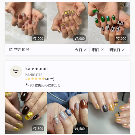
Star
Stars
Stars
Stars
Stars
¥7,000
¥7,000
¥7,000
空き状況
今日
×
明日
×
明後日
×
ka.em.nail
ka.em.nail
5
(
46
件)
1
2
3
4
5
東川口駅
から徒歩20分
Star
Stars
Stars
Stars
Stars
¥7,500
¥9,500