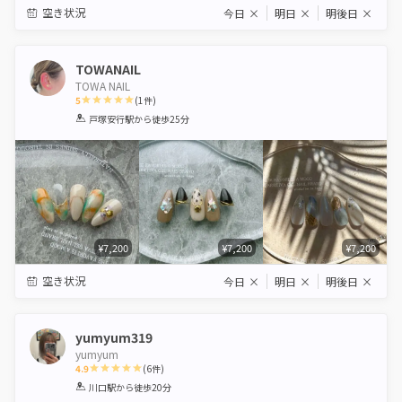
空き状況
今日
×
明日
×
明後日
×
TOWANAIL
TOWA NAIL
5
(
1
件)
1
2
3
4
5
戸塚安行駅
から徒歩25分
Star
Stars
Stars
Stars
Stars
¥7,200
¥7,200
¥7,200
空き状況
今日
×
明日
×
明後日
×
yumyum319
yumyum
4.9
(
6
件)
1
2
3
4
5
川口駅
から徒歩20分