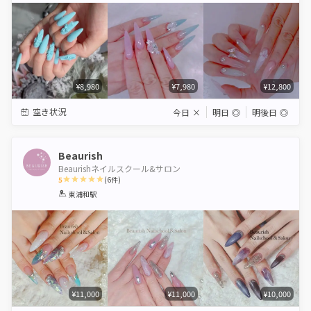
¥8,980
¥7,980
¥12,800
空き状況
今日
×
明日
◎
明後日
◎
Beaurish
Beaurishネイルスクール&サロン
5
(
6
件)
1
2
3
4
5
東浦和駅
Star
Stars
Stars
Stars
Stars
¥11,000
¥11,000
¥10,000