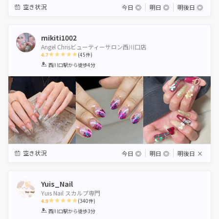
空き状況
今日
◎
明日
◎
明後日
◎
mikiti1002
Angel Chrisビューティーサロン西川口店
4.7
(
45
件)
1
2
3
4
5
西川口駅
から徒歩4分
Star
Stars
Stars
Stars
Stars
空き状況
今日
◎
明日
◎
明後日
×
Yuis_Nail
Yuis Nail スカルプ専門
4.9
(
340
件)
1
2
3
4
5
西川口駅
から徒歩3分