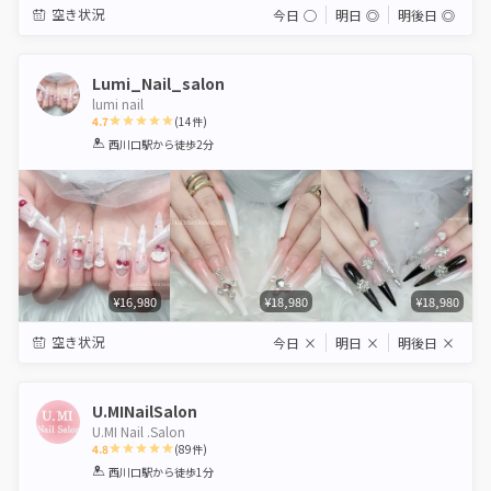
空き状況
今日
◯
明日
◎
明後日
◎
Lumi_Nail_salon
lumi nail
4.7
(
14
件)
1
2
3
4
5
西川口駅
から徒歩2分
Star
Stars
Stars
Stars
Stars
¥16,980
¥18,980
¥18,980
空き状況
今日
×
明日
×
明後日
×
U.MINailSalon
U.MI Nail .Salon
4.8
(
89
件)
1
2
3
4
5
西川口駅
から徒歩1分