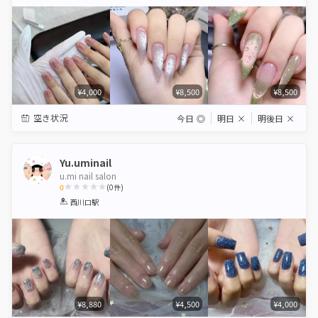
Star
Stars
Stars
Stars
Stars
¥4,000
¥8,500
¥8,500
空き状況
今日
◎
明日
×
明後日
×
Yu.uminail
u.mi nail salon
0
(
0
件)
1
2
3
4
5
西川口駅
Star
Stars
Stars
Stars
Stars
¥8,880
¥4,500
¥4,000