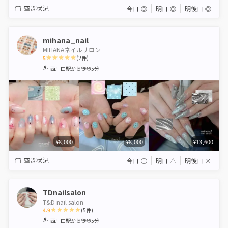
空き状況
今日
◎
明日
◎
明後日
◎
mihana_nail
MIHANAネイルサロン
5
(
2
件)
1
2
3
4
5
西川口駅
から徒歩5分
Star
Stars
Stars
Stars
Stars
¥8,000
¥8,000
¥13,600
空き状況
今日
◯
明日
△
明後日
×
TDnailsalon
T&D nail salon
4.9
(
5
件)
1
2
3
4
5
西川口駅
から徒歩5分