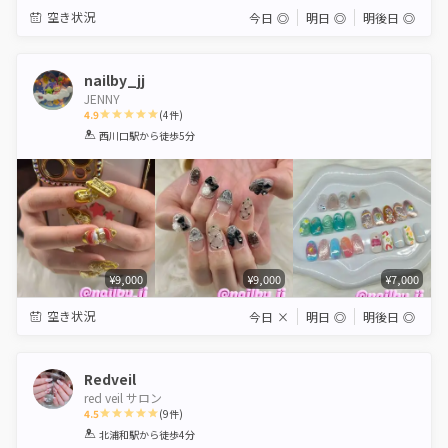
空き状況
今日
◎
明日
◎
明後日
◎
nailby_jj
JENNY
4.9
(
4
件)
1
2
3
4
5
西川口駅
から徒歩5分
Star
Stars
Stars
Stars
Stars
¥9,000
¥9,000
¥7,000
空き状況
今日
×
明日
◎
明後日
◎
Redveil
red veil サロン
4.5
(
9
件)
1
2
3
4
5
北浦和駅
から徒歩4分