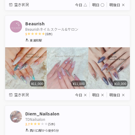
空き状況
今日
△
明日
◯
明後日
×
Beaurish
Beaurishネイルスクール&サロン
5
(
6
件)
1
2
3
4
5
東浦和駅
Star
Stars
Stars
Stars
Stars
¥11,000
¥11,000
¥10,000
空き状況
今日
×
明日
×
明後日
×
Diem_Nailsalon
TDNailsalon
2.7
(
5
件)
1
2
3
4
5
西川口駅
から徒歩5分