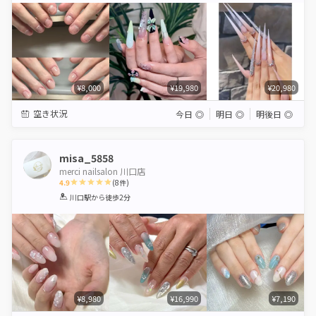
¥8,000
¥19,980
¥20,980
空き状況
今日
◎
明日
◎
明後日
◎
misa_5858
merci nailsalon 川口店
4.9
(
8
件)
1
2
3
4
5
川口駅
から徒歩2分
Star
Stars
Stars
Stars
Stars
¥8,980
¥16,990
¥7,190