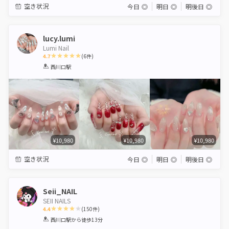
空き状況
今日
◎
明日
◎
明後日
◎
lucy.lumi
Lumi Nail
4.7
(
6
件)
1
2
3
4
5
西川口駅
Star
Stars
Stars
Stars
Stars
¥10,980
¥10,980
¥10,980
空き状況
今日
◎
明日
◎
明後日
◎
Seii_NAIL
SEII NAILS
4.4
(
150
件)
1
2
3
4
5
西川口駅
から徒歩13分
Star
Stars
Stars
Stars
Stars