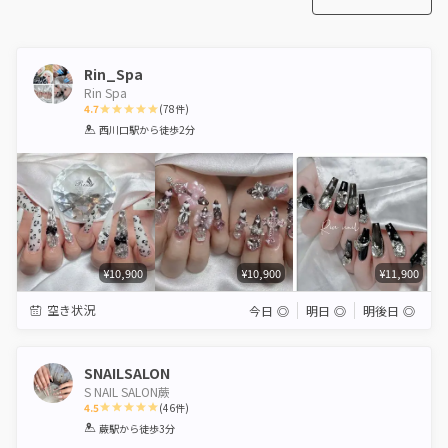
Rin_Spa
Rin Spa
4.7
(
78
件)
1
2
3
4
5
西川口駅
から徒歩2分
Star
Stars
Stars
Stars
Stars
¥10,900
¥10,900
¥11,900
空き状況
今日
◎
明日
◎
明後日
◎
SNAILSALON
S NAIL SALON蕨
4.5
(
46
件)
1
2
3
4
5
蕨駅
から徒歩3分
Star
Stars
Stars
Stars
Stars