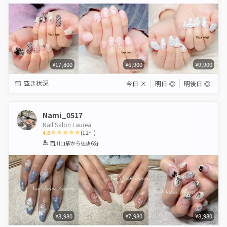
Star
Stars
Stars
Stars
Stars
¥17,800
¥6,900
¥9,900
空き状況
今日
×
明日
◎
明後日
◎
Nami_0517
Nail Salon Laurea
4.8
(
12
件)
1
2
3
4
5
西川口駅
から徒歩6分
Star
Stars
Stars
Stars
Stars
¥8,980
¥7,980
¥8,980