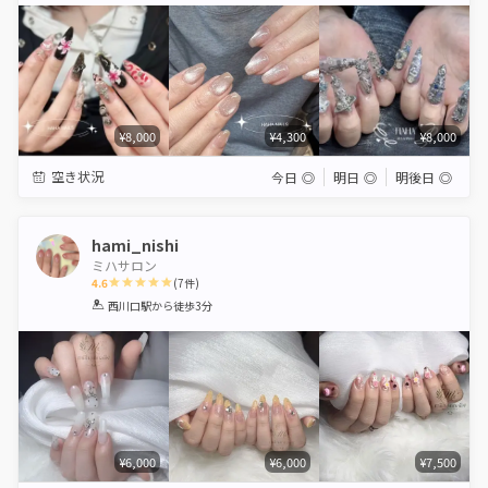
¥8,000
¥4,300
¥8,000
空き状況
今日
◎
明日
◎
明後日
◎
hami_nishi
ミハサロン
4.6
(
7
件)
1
2
3
4
5
西川口駅
から徒歩3分
Star
Stars
Stars
Stars
Stars
¥6,000
¥6,000
¥7,500