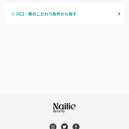
越谷
川口・蕨のこだわり条件から探す
ハンドスカルプ
パラジェル
草加・八潮・三郷・吉川
ハンドケアカラー
フィルイン
川口・蕨
フット
持ち込み OK
戸田
オフのみ
やり放題 あり
川越・本川越
初回オフ 無料
ふじみ野・鶴瀬・上福岡
DVD観賞
浦和