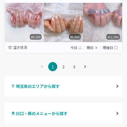
Star
Stars
Stars
Stars
Stars
¥9,200
¥9,800
¥12,980
空き状況
今日
△
明日
×
明後日
◯
1
2
3
埼玉県のエリアから探す
大宮
川口・蕨のメニューから探す
与野
ハンドジェル