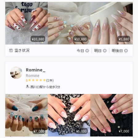
Star
Stars
Stars
Stars
Stars
¥10,880
¥10,880
¥5,880
空き状況
今日
◎
明日
◎
明後日
◎
Romine_
Romine
5
(
1
件)
1
2
3
4
5
西川口駅
から徒歩3分
Star
Stars
Stars
Stars
Stars
¥7,000
¥6,000
¥7,000