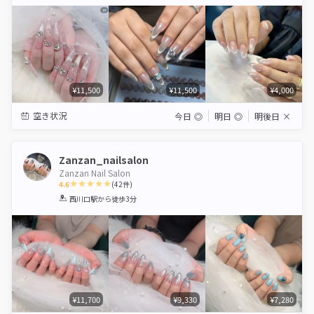
Star
Stars
Stars
Stars
Stars
¥11,500
¥11,500
¥4,000
空き状況
今日
◎
明日
◎
明後日
×
Zanzan_nailsalon
Zanzan Nail Salon
4.6
(
42
件)
1
2
3
4
5
西川口駅
から徒歩3分
Star
Stars
Stars
Stars
Stars
¥11,700
¥9,330
¥7,280