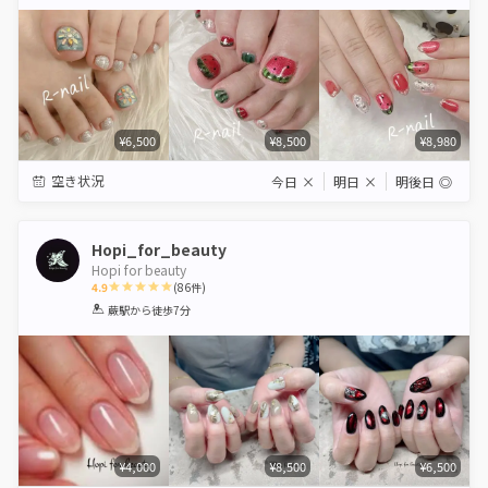
Star
Stars
Stars
Stars
Stars
¥6,500
¥8,500
¥8,980
空き状況
今日
×
明日
×
明後日
◎
Hopi_for_beauty
Hopi for beauty
4.9
(
86
件)
1
2
3
4
5
蕨駅
から徒歩7分
Star
Stars
Stars
Stars
Stars
¥4,000
¥8,500
¥6,500