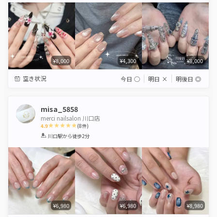
¥8,000
¥4,300
¥8,000
空き状況
今日
◯
明日
×
明後日
◎
misa_5858
merci nailsalon 川口店
4.9
(
8
件)
1
2
3
4
5
川口駅
から徒歩2分
Star
Stars
Stars
Stars
Stars
¥6,980
¥6,980
¥8,980