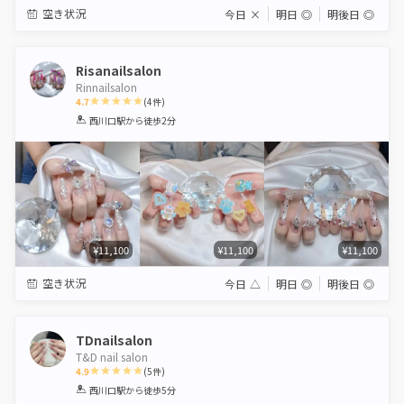
空き状況
今日
×
明日
◎
明後日
◎
Risanailsalon
Rinnailsalon
4.7
(
4
件)
1
2
3
4
5
西川口駅
から徒歩2分
Star
Stars
Stars
Stars
Stars
¥11,100
¥11,100
¥11,100
空き状況
今日
△
明日
◎
明後日
◎
TDnailsalon
T&D nail salon
4.9
(
5
件)
1
2
3
4
5
西川口駅
から徒歩5分