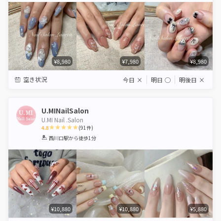
¥8,980
¥7,980
¥8,980
空き状況
今日
×
明日
◯
明後日
×
U.MINailSalon
U.MI Nail .Salon
4.8
(
91
件)
1
2
3
4
5
西川口駅
から徒歩1分
Star
Stars
Stars
Stars
Stars
¥10,880
¥10,880
¥5,880