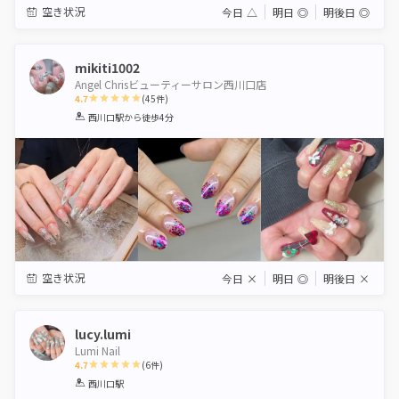
空き状況
今日
△
明日
◎
明後日
◎
mikiti1002
Angel Chrisビューティーサロン西川口店
4.7
(
45
件)
1
2
3
4
5
西川口駅
から徒歩4分
Star
Stars
Stars
Stars
Stars
空き状況
今日
×
明日
◎
明後日
×
lucy.lumi
Lumi Nail
4.7
(
6
件)
1
2
3
4
5
西川口駅