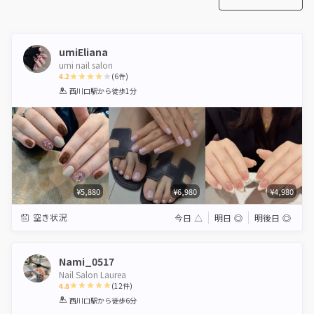
umiEliana
umi nail salon
4.2
(
6
件)
1
2
3
4
5
西川口駅
から徒歩1分
Star
Stars
Stars
Stars
Stars
¥5,880
¥6,980
¥4,980
空き状況
今日
△
明日
◎
明後日
◎
Nami_0517
Nail Salon Laurea
4.8
(
12
件)
1
2
3
4
5
西川口駅
から徒歩6分
Star
Stars
Stars
Stars
Stars