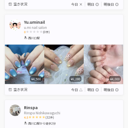
空き状況
今日
×
明日
◎
明後日
◎
Yu.uminail
u.mi nail salon
0
(
0
件)
1
2
3
4
5
西川口駅
Star
Stars
Stars
Stars
Stars
¥4,500
¥6,280
¥4,000
空き状況
今日
△
明日
◎
明後日
◎
Rinspa
Rinspa Nishikawaguchi
4.5
(
32
件)
1
2
3
4
5
西川口駅
から徒歩2分