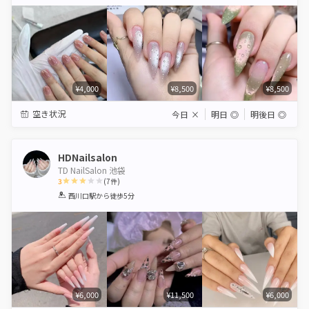
Star
Stars
Stars
Stars
Stars
¥4,000
¥8,500
¥8,500
空き状況
今日
×
明日
◎
明後日
◎
HDNailsalon
TD NailSalon 池袋
3
(
7
件)
1
2
3
4
5
西川口駅
から徒歩5分
Star
Stars
Stars
Stars
Stars
¥6,000
¥11,500
¥6,000