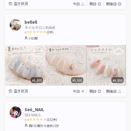
空き状況
今日
△
明日
◎
明後日
◎
bellell
ネイルサロンBellell
4.7
(
2
件)
1
2
3
4
5
川口駅
Star
Stars
Stars
Stars
Stars
¥8,800
¥5,500
¥8,800
空き状況
今日
×
明日
◎
明後日
△
Seii_NAIL
SEII NAILS
4.4
(
152
件)
1
2
3
4
5
西川口駅
から徒歩13分
Star
Stars
Stars
Stars
Stars