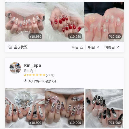
Star
Stars
Stars
Stars
Stars
¥10,980
¥10,980
¥10,980
空き状況
今日
△
明日
×
明後日
×
Rin_Spa
Rin Spa
4.7
(
79
件)
1
2
3
4
5
西川口駅
から徒歩2分
Star
Stars
Stars
Stars
Stars
¥10,900
¥10,900
¥11,900