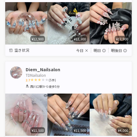
Star
Stars
Stars
Stars
Stars
¥12,900
¥12,900
¥12,900
空き状況
今日
×
明日
◎
明後日
◎
Diem_Nailsalon
TDNailsalon
2.7
(
5
件)
1
2
3
4
5
西川口駅
から徒歩5分
Star
Stars
Stars
Stars
Stars
¥11,500
¥11,500
¥4,000