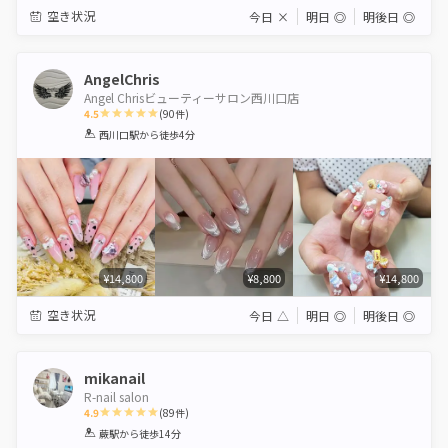
空き状況
今日
×
明日
◎
明後日
◎
AngelChris
Angel Chrisビューティーサロン西川口店
4.5
(
90
件)
1
2
3
4
5
西川口駅
から徒歩4分
Star
Stars
Stars
Stars
Stars
¥14,800
¥8,800
¥14,800
空き状況
今日
△
明日
◎
明後日
◎
mikanail
R-nail salon
4.9
(
89
件)
1
2
3
4
5
蕨駅
から徒歩14分