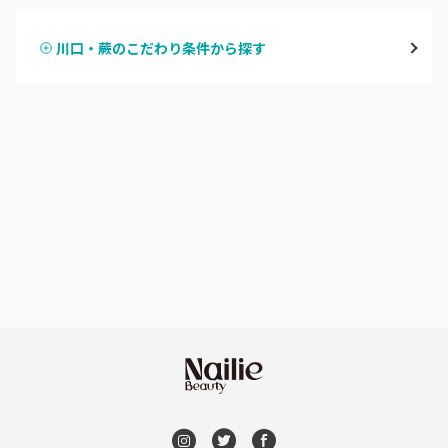
越谷
川口・蕨のこだわり条件から探す
ハンドスカルプ
パラジェル
草加・八潮・三郷・吉川
ハンドケアカラー
フィルイン
川口・蕨
フット
持ち込み OK
戸田
オフのみ
やり放題 あり
川越・本川越
初回オフ 無料
ふじみ野・鶴瀬・上福岡
DVD観賞
浦和