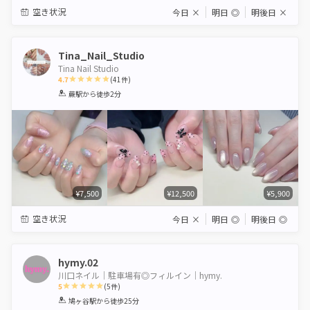
空き状況
今日
×
明日
◎
明後日
×
Tina_Nail_Studio
Tina Nail Studio
4.7
(
41
件)
1
2
3
4
5
蕨駅
から徒歩2分
Star
Stars
Stars
Stars
Stars
¥7,500
¥12,500
¥5,900
空き状況
今日
×
明日
◎
明後日
◎
hymy.02
川口ネイル｜駐車場有◎フィルイン｜hymy.
5
(
5
件)
1
2
3
4
5
鳩ヶ谷駅
から徒歩25分