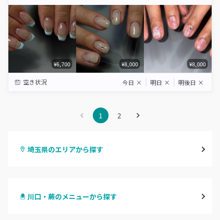
Star
Stars
Stars
Stars
Stars
¥6,700
¥8,000
¥8,000
空き状況
今日
×
明日
×
明後日
×
1
2
埼玉県のエリアから探す
大宮
川口・蕨のメニューから探す
与野
ハンドジェル