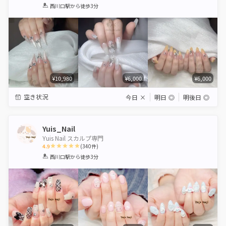
1
2
3
4
5
西川口駅
から徒歩3分
Star
Stars
Stars
Stars
Stars
¥10,980
¥6,000
¥6,000
空き状況
今日
×
明日
◎
明後日
◎
Yuis_Nail
Yuis Nail スカルプ専門
4.9
(
340
件)
1
2
3
4
5
西川口駅
から徒歩3分
Star
Stars
Stars
Stars
Stars