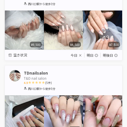
1
2
3
4
5
西川口駅
から徒歩3分
Star
Stars
Stars
Stars
Stars
¥9,500
¥4,500
¥7,500
空き状況
今日
×
明日
◎
明後日
◎
TDnailsalon
T&D nail salon
4.9
(
5
件)
1
2
3
4
5
西川口駅
から徒歩5分
Star
Stars
Stars
Stars
Stars