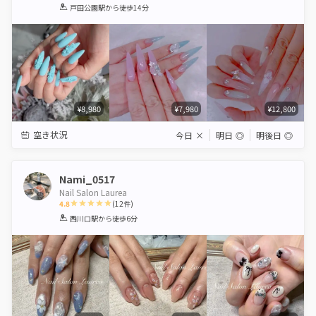
1
2
3
4
5
戸田公園駅
から徒歩14分
Star
Stars
Stars
Stars
Stars
¥8,980
¥7,980
¥12,800
空き状況
今日
×
明日
◎
明後日
◎
Nami_0517
Nail Salon Laurea
4.8
(
12
件)
1
2
3
4
5
西川口駅
から徒歩6分
Star
Stars
Stars
Stars
Stars