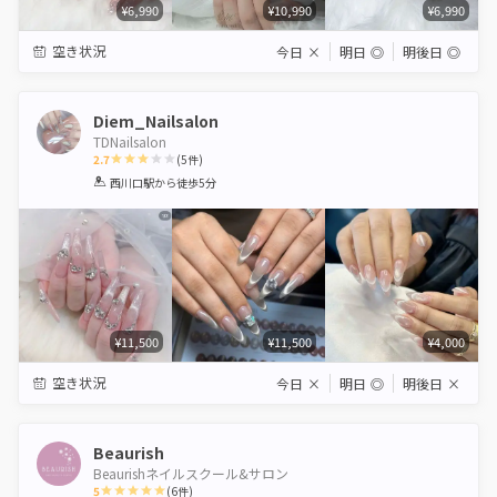
¥6,990
¥10,990
¥6,990
空き状況
今日
×
明日
◎
明後日
◎
Diem_Nailsalon
TDNailsalon
2.7
(
5
件)
1
2
3
4
5
西川口駅
から徒歩5分
Star
Stars
Stars
Stars
Stars
¥11,500
¥11,500
¥4,000
空き状況
今日
×
明日
◎
明後日
×
Beaurish
Beaurishネイルスクール&サロン
5
(
6
件)