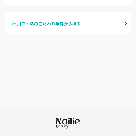
ハンドジェル
越谷
川口・蕨のこだわり条件から探す
ハンドスカルプ
パラジェル
草加・八潮・三郷・吉川
ハンドケアカラー
フィルイン
川口・蕨
フット
持ち込み OK
戸田
オフのみ
やり放題 あり
川越・本川越
初回オフ 無料
ふじみ野・鶴瀬・上福岡