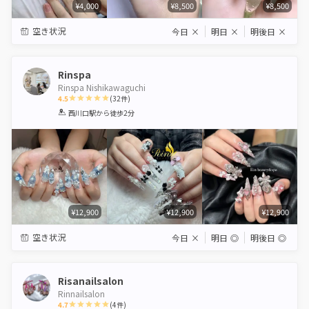
¥4,000
¥8,500
¥8,500
空き状況
今日
×
明日
×
明後日
×
Rinspa
Rinspa Nishikawaguchi
4.5
(
32
件)
1
2
3
4
5
西川口駅
から徒歩2分
Star
Stars
Stars
Stars
Stars
¥12,900
¥12,900
¥12,900
空き状況
今日
×
明日
◎
明後日
◎
Risanailsalon
Rinnailsalon
4.7
(
4
件)