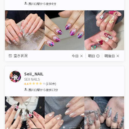
1
2
3
4
5
西川口駅
から徒歩4分
Star
Stars
Stars
Stars
Stars
空き状況
今日
×
明日
◎
明後日
×
Seii_NAIL
SEII NAILS
4.4
(
150
件)
1
2
3
4
5
西川口駅
から徒歩13分
Star
Stars
Stars
Stars
Stars