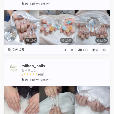
1
2
3
4
5
西川口駅
から徒歩2分
Star
Stars
Stars
Stars
Stars
¥11,100
¥11,100
¥11,100
空き状況
今日
×
明日
◎
明後日
◎
miihan_nails
ミハサロン
5
(
6
件)
1
2
3
4
5
西川口駅
から徒歩3分
Star
Stars
Stars
Stars
Stars