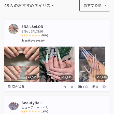
45
人のおすすめ
ネイリスト
おすすめ順
SNAILSALON
S NAIL SALON蕨
4.5
(
46
件)
1
2
3
4
5
蕨駅
から徒歩3分
Star
Stars
Stars
Stars
Stars
¥8,000
¥19,980
¥20,980
空き状況
今日
×
明日
◎
明後日
◎
BeautyNail
ビューティーネイル
4.8
(
16
件)