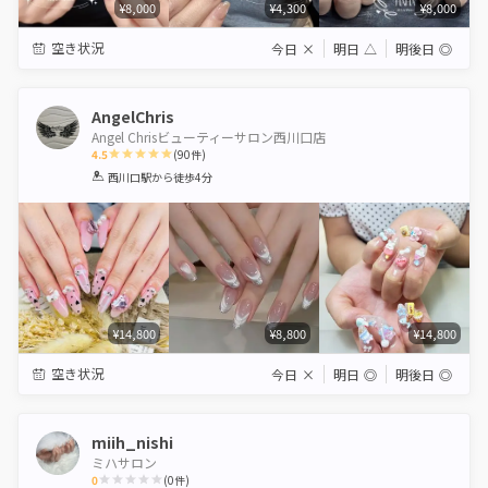
¥8,000
¥4,300
¥8,000
空き状況
今日
×
明日
△
明後日
◎
AngelChris
Angel Chrisビューティーサロン西川口店
4.5
(
90
件)
1
2
3
4
5
西川口駅
から徒歩4分
Star
Stars
Stars
Stars
Stars
¥14,800
¥8,800
¥14,800
空き状況
今日
×
明日
◎
明後日
◎
miih_nishi
ミハサロン
0
(
0
件)