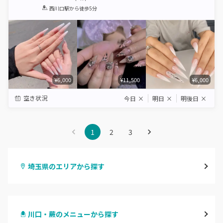
1
2
3
4
5
西川口駅
から徒歩5分
Star
Stars
Stars
Stars
Stars
¥6,000
¥11,500
¥6,000
空き状況
今日
×
明日
×
明後日
×
1
2
3
埼玉県のエリアから探す
大宮
川口・蕨のメニューから探す
与野