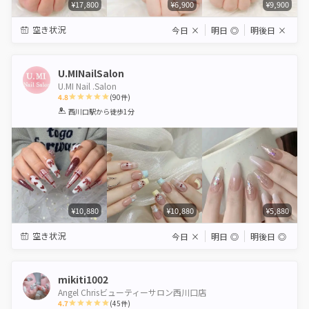
¥17,800
¥6,900
¥9,900
空き状況
今日
×
明日
◎
明後日
×
U.MINailSalon
U.MI Nail .Salon
4.8
(
90
件)
1
2
3
4
5
西川口駅
から徒歩1分
Star
Stars
Stars
Stars
Stars
¥10,880
¥10,880
¥5,880
空き状況
今日
×
明日
◎
明後日
◎
mikiti1002
Angel Chrisビューティーサロン西川口店
4.7
(
45
件)