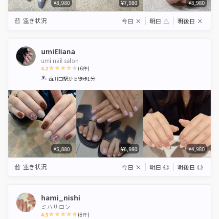
¥8,980
¥7,980
¥8,980
空き状況
今日
×
明日
△
明後日
×
umiEliana
umi nail salon
4.2
(
6
件)
1
2
3
4
5
西川口駅
から徒歩1分
Star
Stars
Stars
Stars
Stars
¥5,880
¥6,980
¥4,980
空き状況
今日
×
明日
◎
明後日
◎
hami_nishi
ミハサロン
4.5
(
8
件)