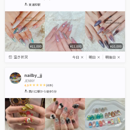
1
2
3
4
5
東浦和駅
Star
Stars
Stars
Stars
Stars
¥11,000
¥11,000
¥10,000
空き状況
今日
×
明日
×
明後日
×
nailby_jj
JENNY
4.9
(
4
件)
1
2
3
4
5
西川口駅
から徒歩5分
Star
Stars
Stars
Stars
Stars