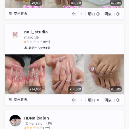
¥9,000
¥9,000
¥7,000
空き状況
今日
×
明日
◎
明後日
◎
nail_studio
minion蕨
0
(
0
件)
1
2
3
4
5
蕨駅
から徒歩1分
Star
Stars
Stars
Stars
Stars
¥14,000
¥14,000
¥5,500
空き状況
今日
×
明日
×
明後日
◎
HDNailsalon
TD NailSalon 池袋
3
(
7
件)