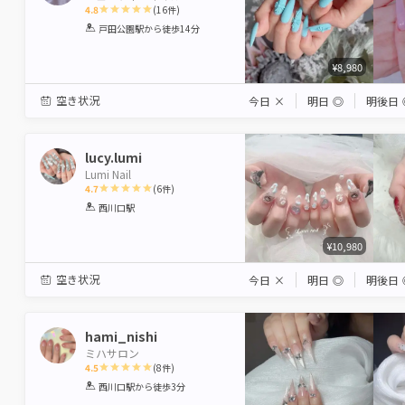
4.8
(
16
件)
1
2
3
4
5
戸田公園駅
から徒歩14分
Star
Stars
Stars
Stars
Stars
¥8,980
空き状況
今日
×
明日
◎
明後日
lucy.lumi
Lumi Nail
4.7
(
6
件)
1
2
3
4
5
西川口駅
Star
Stars
Stars
Stars
Stars
¥10,980
空き状況
今日
×
明日
◎
明後日
hami_nishi
ミハサロン
4.5
(
8
件)
1
2
3
4
5
西川口駅
から徒歩3分
Star
Stars
Stars
Stars
Stars