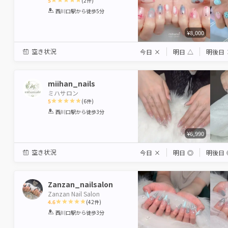
5
(
2
件)
1
2
3
4
5
西川口駅
から徒歩5分
Star
Stars
Stars
Stars
Stars
¥8,000
空き状況
今日
×
明日
△
明後日
miihan_nails
ミハサロン
5
(
6
件)
1
2
3
4
5
西川口駅
から徒歩3分
Star
Stars
Stars
Stars
Stars
¥6,990
空き状況
今日
×
明日
◎
明後日
Zanzan_nailsalon
Zanzan Nail Salon
4.6
(
42
件)
1
2
3
4
5
西川口駅
から徒歩3分
Star
Stars
Stars
Stars
Stars