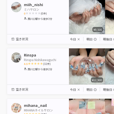
miih_nishi
ミハサロン
0
(
0
件)
1
2
3
4
5
西川口駅
から徒歩3分
Star
Stars
Stars
Stars
Stars
¥9,500
空き状況
今日
×
明日
◎
明後日
Rinspa
Rinspa Nishikawaguchi
4.5
(
32
件)
1
2
3
4
5
西川口駅
から徒歩2分
Star
Stars
Stars
Stars
Stars
¥12,900
空き状況
今日
×
明日
◎
明後日
mihana_nail
MIHANAネイルサロン