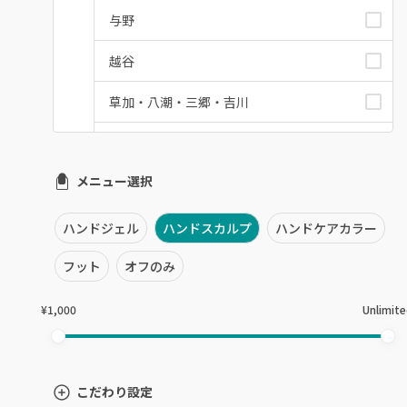
与野
越谷
草加・八潮・三郷・吉川
川口・蕨
メニュー選択
戸田
川越・本川越
ハンドジェル
ハンドスカルプ
ハンドケアカラー
ふじみ野・鶴瀬・上福岡
フット
オフのみ
浦和
¥1,000
Unlimit
狭山市・入間
所沢・小手指
こだわり設定