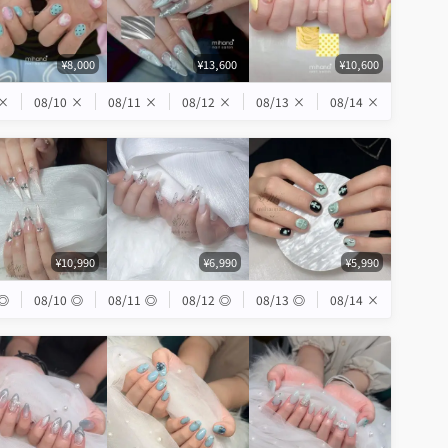
¥8,000
¥13,600
¥10,600
×
08/10
×
08/11
×
08/12
×
08/13
×
08/14
×
¥10,990
¥6,990
¥5,990
◎
08/10
◎
08/11
◎
08/12
◎
08/13
◎
08/14
×