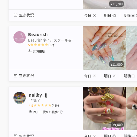
¥11,700
空き状況
今日
×
明日
◎
明後日
Beaurish
Beaurishネイルスクール&サロン
5
(
6
件)
1
2
3
4
5
東浦和駅
Star
Stars
Stars
Stars
Stars
¥11,000
空き状況
今日
×
明日
×
明後日
nailby_jj
JENNY
4.9
(
4
件)
1
2
3
4
5
西川口駅
から徒歩5分
Star
Stars
Stars
Stars
Stars
¥9,000
空き状況
今日
×
明日
◎
明後日