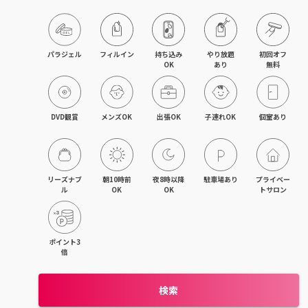
飯能・東飯能
春日部・岩槻
パラジェル
フィルイン
持ち込み

やり放題

初回オフ

OK
あり
無料
熊谷・行田
坂戸・若葉・鶴ヶ島
DVD観賞
メンズOK
出張OK
子連れOK
個室あり
上尾・桶川・鴻巣
久喜・幸手・蓮田
リーズナブ
朝10時前
夜8時以降
駐車場あり
プライベー
ル
OK
OK
トサロン
朝霞・志木・和光
深谷・本庄・神保原
ポイント3
倍
東松山・武蔵嵐山・高坂
検索
羽生・加須