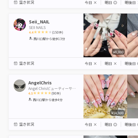
空き状況
今日
×
明日
◎
明後日
Seii_NAIL
SEII NAILS
4.4
(
150
件)
1
2
3
4
5
西川口駅
から徒歩13分
Star
Stars
Stars
Stars
Stars
¥8,000
空き状況
今日
×
明日
×
明後日
AngelChris
Angel Chrisビューティーサロン西川口店
4.5
(
90
件)
1
2
3
4
5
西川口駅
から徒歩4分
Star
Stars
Stars
Stars
Stars
¥14,800
空き状況
今日
×
明日
◎
明後日