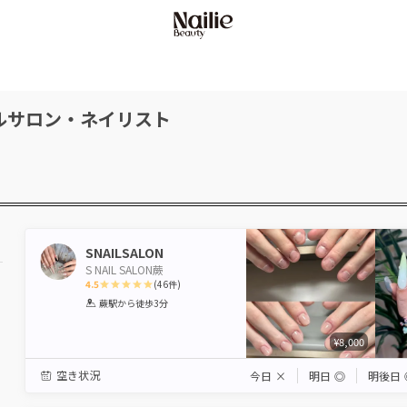
ルサロン・ネイリスト
SNAILSALON
S NAIL SALON蕨
4.5
(
46
件)
1
2
3
4
5
蕨駅
から徒歩3分
Star
Stars
Stars
Stars
Stars
¥8,000
空き状況
今日
×
明日
◎
明後日