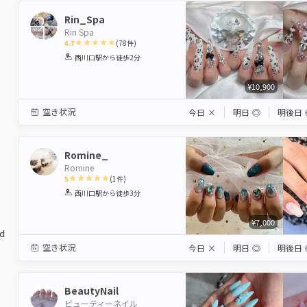
Rin_Spa
Rin Spa
4.7
(
78
件)
1
2
3
4
5
西川口駅
から徒歩2分
Star
Stars
Stars
Stars
Stars
¥10,900
空き状況
今日
×
明日
◎
明後日
Romine_
Romine
5
(
1
件)
1
2
3
4
5
西川口駅
から徒歩3分
Star
Stars
Stars
Stars
Stars
¥7,000
ed
空き状況
今日
×
明日
◎
明後日
BeautyNail
ビューティーネイル