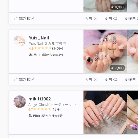
¥10,980
空き状況
今日
×
明日
◎
明後日
Yuis_Nail
Yuis Nail スカルプ専門
4.9
(
340
件)
1
2
3
4
5
西川口駅
から徒歩3分
Star
Stars
Stars
Stars
Stars
¥17,800
空き状況
今日
×
明日
◎
明後日
mikiti1002
Angel Chrisビューティーサロン西川口店
4.7
(
45
件)
1
2
3
4
5
西川口駅
から徒歩4分
Star
Stars
Stars
Stars
Stars