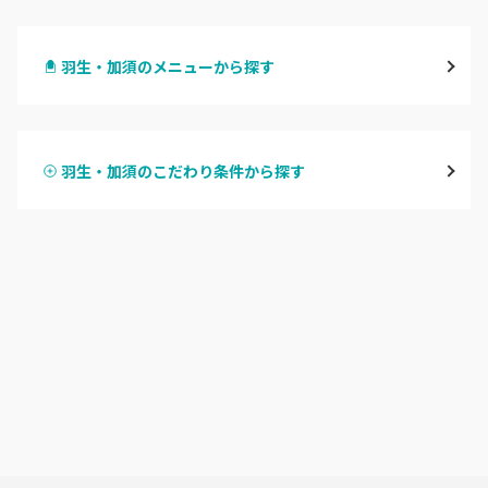
大宮
羽生・加須のメニューから探す
与野
ハンドジェル
越谷
羽生・加須のこだわり条件から探す
ハンドスカルプ
パラジェル
草加・八潮・三郷・吉川
ハンドケアカラー
フィルイン
川口・蕨
フット
持ち込み OK
戸田
オフのみ
やり放題 あり
川越・本川越