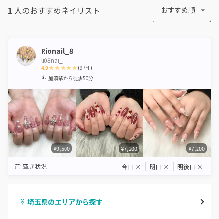
1
人のおすすめ
ネイリスト
おすすめ順
Rionail_8
li08nai_
4.9
(
97
件)
1
2
3
4
5
加須駅
から徒歩50分
Star
Stars
Stars
Stars
Stars
¥9,500
¥7,200
¥7,200
空き状況
今日
×
明日
×
明後日
×
埼玉県のエリアから探す