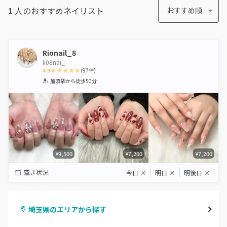
1
人のおすすめ
ネイリスト
おすすめ順
Rionail_8
li08nai_
4.9
(
97
件)
1
2
3
4
5
加須駅
から徒歩50分
Star
Stars
Stars
Stars
Stars
¥9,500
¥7,200
¥7,200
空き状況
今日
×
明日
×
明後日
×
埼玉県のエリアから探す