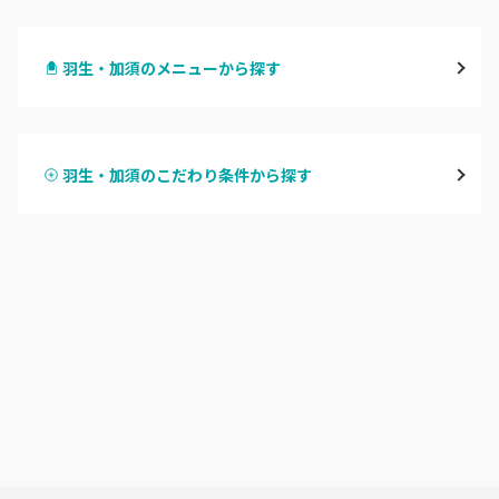
大宮
羽生・加須のメニューから探す
与野
ハンドジェル
越谷
羽生・加須のこだわり条件から探す
ハンドスカルプ
パラジェル
草加・八潮・三郷・吉川
ハンドケアカラー
フィルイン
川口・蕨
フット
持ち込み OK
戸田
オフのみ
やり放題 あり
川越・本川越