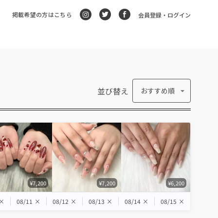
掲載希望の方はこちら
会員登録・ログイン
並び替え
おすすめ順
¥7,200
¥7,200
¥6,200
×
08/11
×
08/12
×
08/13
×
08/14
×
08/15
×