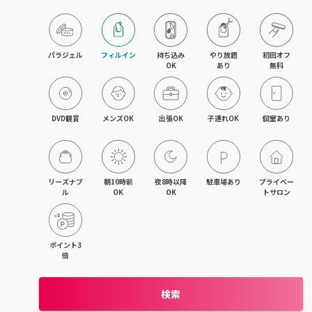
飯能・東飯能
春日部・岩槻
パラジェル
フィルイン
持ち込み

やり放題

初回オフ

OK
あり
無料
熊谷・行田
坂戸・若葉・鶴ヶ島
DVD観賞
メンズOK
出張OK
子連れOK
個室あり
上尾・桶川・鴻巣
久喜・幸手・蓮田
リーズナブ
朝10時前
夜8時以降
駐車場あり
プライベー
ル
OK
OK
トサロン
朝霞・志木・和光
深谷・本庄・神保原
ポイント3
倍
東松山・武蔵嵐山・高坂
検索
羽生・加須