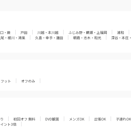
口・蕨
戸田
川越・本川越
ふじみ野・鶴瀬・上福岡
浦和
上尾・桶川・鴻巣
久喜・幸手・蓮田
朝霞・志木・和光
深谷・本庄
フット
オフのみ
あり
初回オフ 無料
DVD観賞
メンズOK
出張OK
子連れOK
ポイント3倍