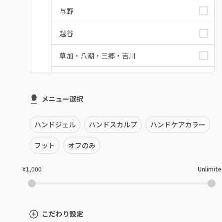
与野
越谷
草加・八潮・三郷・吉川
川口・蕨
メニュー選択
戸田
川越・本川越
ハンドジェル
ハンドスカルプ
ハンドケアカラー
ふじみ野・鶴瀬・上福岡
フット
オフのみ
浦和
¥1,000
Unlimit
狭山市・入間
所沢・小手指
こだわり設定