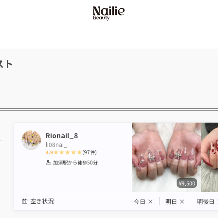
スト
Rionail_8
li08nai_
4.9
(
97
件)
1
2
3
4
5
加須駅
から徒歩50分
Star
Stars
Stars
Stars
Stars
¥9,500
空き状況
今日
×
明日
×
明後日