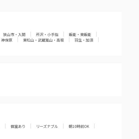
狭山市・入間
所沢・小手指
飯能・東飯能
・神保原
東松山・武蔵嵐山・高坂
羽生・加須
個室あり
リーズナブル
朝10時前OK