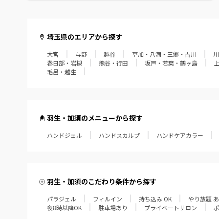
毛呂・越生
埼玉県のエリアから探す
大宮
与野
越谷
草加・八潮・三郷・吉川
川
春日部・岩槻
熊谷・行田
坂戸・若葉・鶴ヶ島
毛呂・越生
羽生・加須のメニューから探す
ハンドジェル
ハンドスカルプ
ハンドケアカラー
羽生・加須のこだわり条件から探す
パラジェル
フィルイン
持ち込み OK
やり放題 
夜8時以降OK
駐車場あり
プライベートサロン