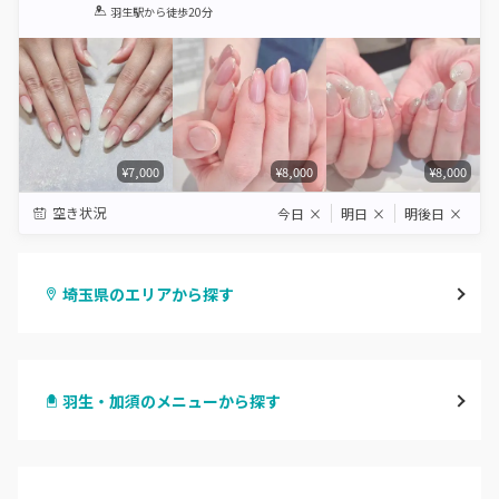
1
2
3
4
5
羽生駅
から徒歩20分
Star
Stars
Stars
Stars
Stars
¥7,000
¥8,000
¥8,000
空き状況
今日
×
明日
×
明後日
×
埼玉県のエリアから探す
大宮
羽生・加須のメニューから探す
与野
ハンドジェル
越谷