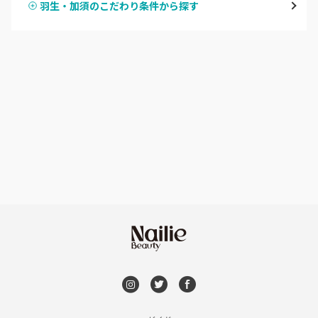
羽生・加須のこだわり条件から探す
ハンドスカルプ
パラジェル
草加・八潮・三郷・吉川
ハンドケアカラー
フィルイン
川口・蕨
フット
持ち込み OK
戸田
オフのみ
やり放題 あり
川越・本川越
初回オフ 無料
ふじみ野・鶴瀬・上福岡
DVD観賞
浦和
メンズOK