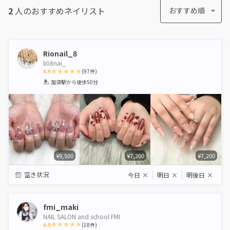
2
人のおすすめ
ネイリスト
おすすめ順
Rionail_8
li08nai_
4.9
(
97
件)
1
2
3
4
5
加須駅
から徒歩50分
Star
Stars
Stars
Stars
Stars
¥9,500
¥7,200
¥7,200
空き状況
今日
×
明日
×
明後日
×
fmi_maki
NAIL SALON and school FMI
4.9
(
18
件)