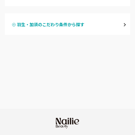
ハンドジェル
越谷
羽生・加須のこだわり条件から探す
ハンドスカルプ
パラジェル
草加・八潮・三郷・吉川
ハンドケアカラー
フィルイン
川口・蕨
フット
持ち込み OK
戸田
オフのみ
やり放題 あり
川越・本川越
初回オフ 無料
ふじみ野・鶴瀬・上福岡