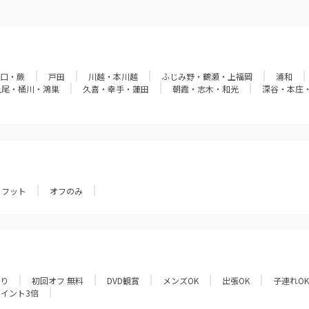
口・蕨
戸田
川越・本川越
ふじみ野・鶴瀬・上福岡
浦和
上尾・桶川・鴻巣
久喜・幸手・蓮田
朝霞・志木・和光
深谷・本庄
フット
オフのみ
あり
初回オフ 無料
DVD観賞
メンズOK
出張OK
子連れOK
ポイント3倍