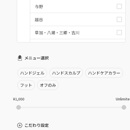
与野
越谷
草加・八潮・三郷・吉川
川口・蕨
メニュー選択
戸田
川越・本川越
ハンドジェル
ハンドスカルプ
ハンドケアカラー
ふじみ野・鶴瀬・上福岡
フット
オフのみ
浦和
¥1,000
Unlimit
狭山市・入間
所沢・小手指
こだわり設定