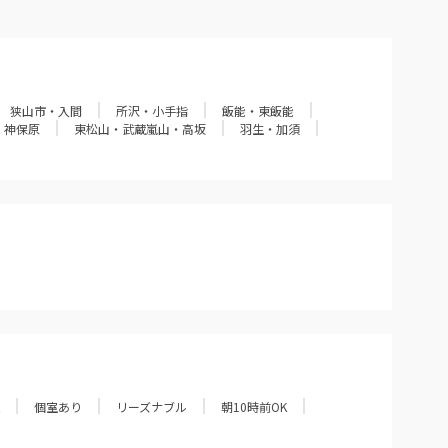
狭山市・入間
所沢・小手指
飯能・東飯能
・神保原
東松山・武蔵嵐山・高坂
羽生・加須
個室あり
リーズナブル
朝10時前OK