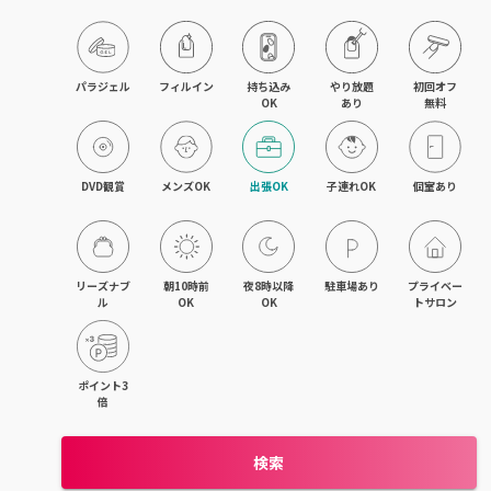
飯能・東飯能
春日部・岩槻
パラジェル
フィルイン
持ち込み

やり放題

初回オフ

OK
あり
無料
熊谷・行田
坂戸・若葉・鶴ヶ島
DVD観賞
メンズOK
出張OK
子連れOK
個室あり
上尾・桶川・鴻巣
久喜・幸手・蓮田
リーズナブ
朝10時前
夜8時以降
駐車場あり
プライベー
ル
OK
OK
トサロン
朝霞・志木・和光
深谷・本庄・神保原
ポイント3
倍
東松山・武蔵嵐山・高坂
検索
羽生・加須