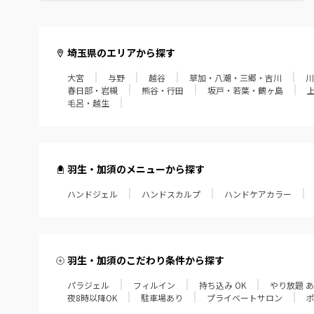
毛呂・越生
埼玉県のエリアから探す
大宮
与野
越谷
草加・八潮・三郷・吉川
川
春日部・岩槻
熊谷・行田
坂戸・若葉・鶴ヶ島
毛呂・越生
羽生・加須のメニューから探す
ハンドジェル
ハンドスカルプ
ハンドケアカラー
羽生・加須のこだわり条件から探す
パラジェル
フィルイン
持ち込み OK
やり放題 
夜8時以降OK
駐車場あり
プライベートサロン