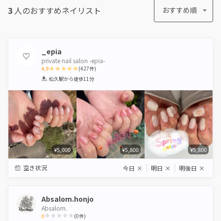
3
人のおすすめ
ネイリスト
おすすめ順
_epia
private nail salon -epia-
4.9
(
427
件)
1
2
3
4
5
松久駅
から徒歩11分
Star
Stars
Stars
Stars
Stars
¥5,000
¥5,800
¥5,800
空き状況
今日
×
明日
×
明後日
×
Absalom.honjo
Absalom.
0
(
0
件)