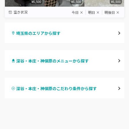
¥6,500
¥6,500
¥6,500
空き状況
今日
×
明日
×
明後日
×
埼玉県のエリアから探す
大宮
深谷・本庄・神保原のメニューから探す
与野
ハンドジェル
越谷
深谷・本庄・神保原のこだわり条件から探す
ハンドスカルプ
パラジェル
草加・八潮・三郷・吉川
ハンドケアカラー
フィルイン
川口・蕨