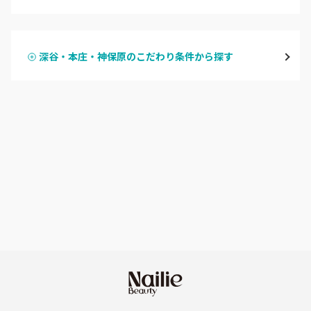
ハンドジェル
越谷
深谷・本庄・神保原のこだわり条件から探す
ハンドスカルプ
パラジェル
草加・八潮・三郷・吉川
ハンドケアカラー
フィルイン
川口・蕨
フット
持ち込み OK
戸田
オフのみ
やり放題 あり
川越・本川越
初回オフ 無料
ふじみ野・鶴瀬・上福岡