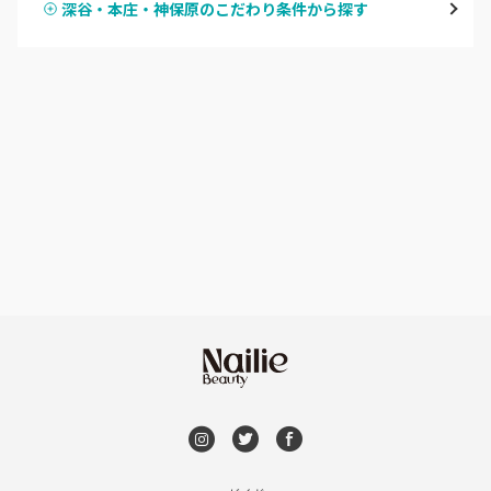
深谷・本庄・神保原のこだわり条件から探す
ハンドスカルプ
パラジェル
草加・八潮・三郷・吉川
ハンドケアカラー
フィルイン
川口・蕨
フット
持ち込み OK
戸田
オフのみ
やり放題 あり
川越・本川越
初回オフ 無料
ふじみ野・鶴瀬・上福岡
DVD観賞
浦和
メンズOK