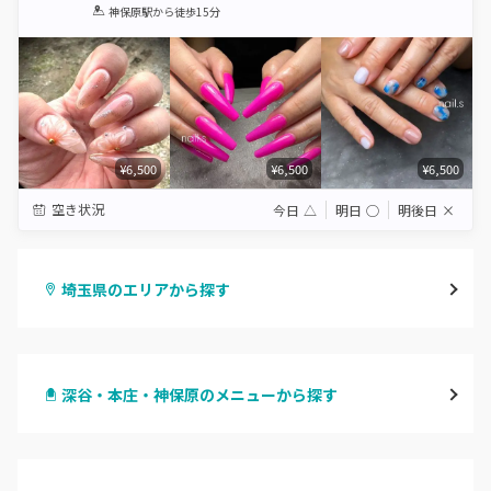
1
2
3
4
5
神保原駅
から徒歩15分
Star
Stars
Stars
Stars
Stars
¥6,500
¥6,500
¥6,500
空き状況
今日
△
明日
◯
明後日
×
埼玉県のエリアから探す
大宮
深谷・本庄・神保原のメニューから探す
与野
ハンドジェル
越谷