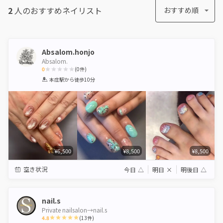
2
人のおすすめ
ネイリスト
おすすめ順
Absalom.honjo
Absalom.
0
(
0
件)
1
2
3
4
5
本庄駅
から徒歩10分
Star
Stars
Stars
Stars
Stars
¥6,500
¥8,500
¥8,500
空き状況
今日
△
明日
×
明後日
△
nail.s
Private nailsalon→nail.s
4.8
(
13
件)