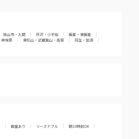
狭山市・入間
所沢・小手指
飯能・東飯能
・神保原
東松山・武蔵嵐山・高坂
羽生・加須
個室あり
リーズナブル
朝10時前OK