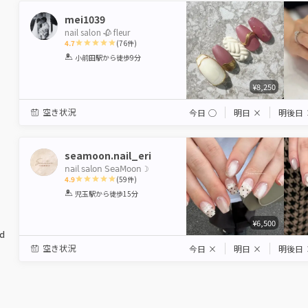
mei1039
nail salon 🥀 fleur
4.7
(
76
件)
1
2
3
4
5
小前田駅
から徒歩9分
Star
Stars
Stars
Stars
Stars
¥8,250
空き状況
今日
◯
明日
×
明後日
seamoon.nail_eri
𝗇𝖺𝗂𝗅 𝗌𝖺𝗅𝗈𝗇 𝖲𝖾𝖺𝖬𝗈𝗈𝗇☽
4.9
(
59
件)
1
2
3
4
5
児玉駅
から徒歩15分
Star
Stars
Stars
Stars
Stars
¥6,500
ed
空き状況
今日
×
明日
×
明後日