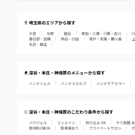
毛呂・越生
埼玉県のエリアから探す
大宮
与野
越谷
草加・八潮・三郷・吉川
川
春日部・岩槻
熊谷・行田
坂戸・若葉・鶴ヶ島
毛呂・越生
深谷・本庄・神保原のメニューから探す
ハンドジェル
ハンドスカルプ
ハンドケアカラー
深谷・本庄・神保原のこだわり条件から探す
パラジェル
フィルイン
持ち込み OK
やり放題 
夜8時以降OK
駐車場あり
プライベートサロン