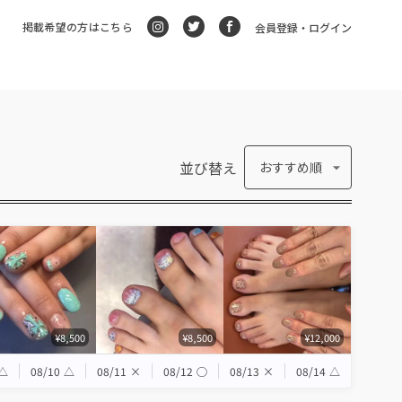
掲載希望の方はこちら
会員登録・ログイン
並び替え
おすすめ順
¥8,500
¥8,500
¥12,000
△
08/10
△
08/11
×
08/12
◯
08/13
×
08/14
△