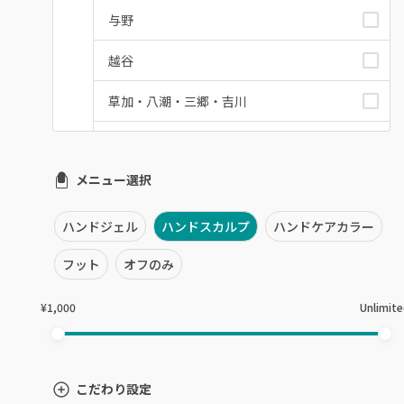
与野
越谷
草加・八潮・三郷・吉川
川口・蕨
メニュー選択
戸田
川越・本川越
ハンドジェル
ハンドスカルプ
ハンドケアカラー
ふじみ野・鶴瀬・上福岡
フット
オフのみ
浦和
¥1,000
Unlimit
狭山市・入間
所沢・小手指
こだわり設定