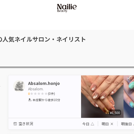
の人気ネイルサロン・ネイリスト
Absalom.honjo
Absalom.
0
(
0
件)
1
2
3
4
5
本庄駅
から徒歩10分
Star
Stars
Stars
Stars
Stars
¥6,500
空き状況
今日
△
明日
×
明後日