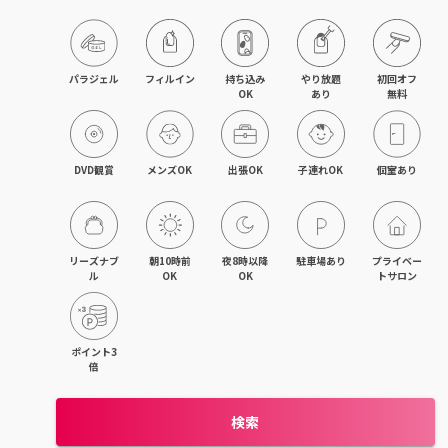
飯能・東飯能
春日部・岩槻
パラジェル
フィルイン
持ち込み

やり放題

初回オフ

OK
あり
無料
熊谷・行田
坂戸・若葉・鶴ヶ島
DVD観賞
メンズOK
出張OK
子連れOK
個室あり
上尾・桶川・鴻巣
久喜・幸手・蓮田
リーズナブ
朝10時前
夜8時以降
駐車場あり
プライベー
ル
OK
OK
トサロン
朝霞・志木・和光
深谷・本庄・神保原
ポイント3
倍
東松山・武蔵嵐山・高坂
検索
羽生・加須