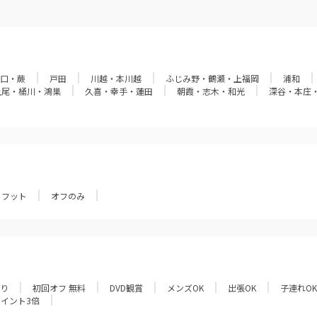
口・蕨
戸田
川越・本川越
ふじみ野・鶴瀬・上福岡
浦和
上尾・桶川・鴻巣
久喜・幸手・蓮田
朝霞・志木・和光
深谷・本庄
フット
オフのみ
あり
初回オフ 無料
DVD観賞
メンズOK
出張OK
子連れOK
ポイント3倍