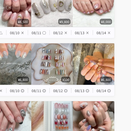
¥8,500
¥9,800
¥8,000
△
08/10
×
08/11
◯
08/12
×
08/13
×
08/14
×
¥6,800
¥100
¥6,800
×
08/10
◎
08/11
◎
08/12
◎
08/13
◎
08/14
◎