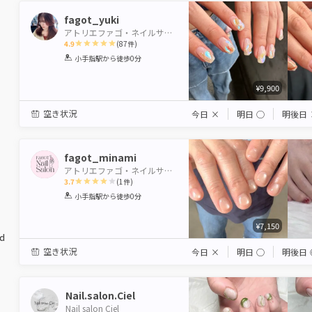
fagot_yuki
アトリエファゴ・ネイルサロン
4.9
(
87
件)
1
2
3
4
5
小手指駅
から徒歩0分
Star
Stars
Stars
Stars
Stars
¥9,900
空き状況
今日
×
明日
◯
明後日
fagot_minami
アトリエファゴ・ネイルサロン
3.7
(
1
件)
1
2
3
4
5
小手指駅
から徒歩0分
Star
Stars
Stars
Stars
Stars
¥7,150
ed
空き状況
今日
×
明日
◯
明後日
Nail.salon.Ciel
Nail salon Ciel