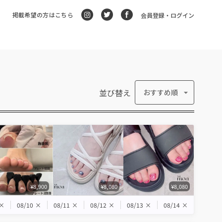
掲載希望の方はこちら
会員登録・ログイン
並び替え
おすすめ順
¥8,900
¥8,080
¥8,080
×
08/10
×
08/11
×
08/12
×
08/13
×
08/14
×