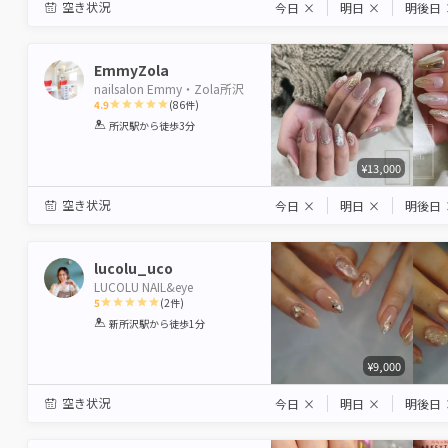
空き状況
今日
×
明日
×
明後日
EmmyZola
nailsalon Emmy・Zola所沢
4.9
(
86
件)
1
2
3
4
5
所沢駅
から徒歩3分
Star
Stars
Stars
Stars
Stars
¥13,000
空き状況
今日
×
明日
×
明後日
lucolu_uco
LUCOLU NAIL&eye
5
(
2
件)
1
2
3
4
5
新所沢駅
から徒歩1分
Star
Stars
Stars
Stars
Stars
¥9,000
空き状況
今日
×
明日
×
明後日