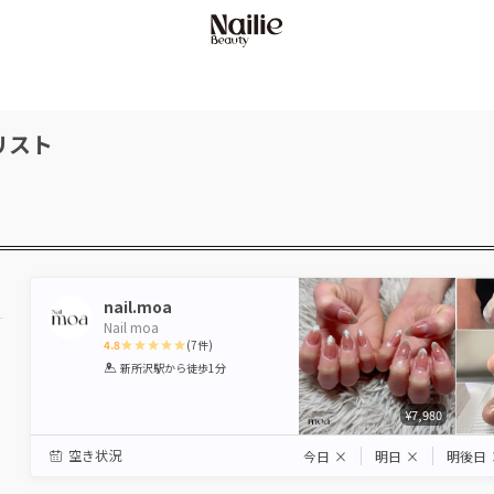
リスト
nail.moa
Nail moa
4.8
(
7
件)
1
2
3
4
5
新所沢駅
から徒歩1分
Star
Stars
Stars
Stars
Stars
¥7,980
空き状況
今日
×
明日
×
明後日