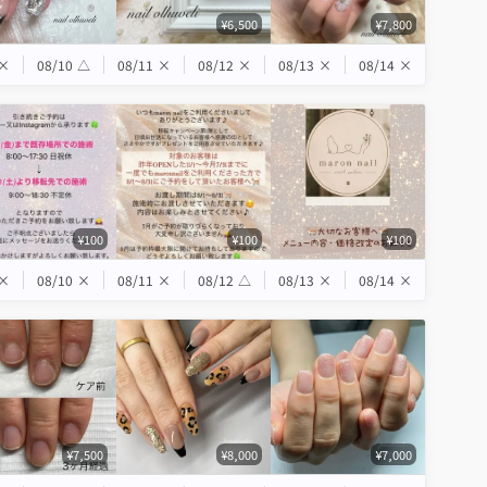
¥6,500
¥7,800
×
08/10
△
08/11
×
08/12
×
08/13
×
08/14
×
¥100
¥100
¥100
×
08/10
×
08/11
×
08/12
△
08/13
×
08/14
×
¥7,500
¥8,000
¥7,000