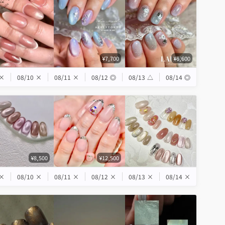
¥7,700
¥6,600
×
08/10
×
08/11
×
08/12
◎
08/13
△
08/14
◎
¥8,500
¥12,500
×
08/10
×
08/11
×
08/12
×
08/13
×
08/14
×