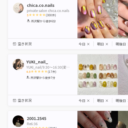
chica.co.nails
private salon chica.co.nails
5
(
300
件)
1
2
3
4
5
所沢駅
から徒歩6分
Star
Stars
Stars
Stars
Stars
空き状況
今日
×
明日
×
明後日
YUKI_nail_
YUKI_nail/9:30～16:30(変動あり)不定休
4.9
(
17
件)
1
2
3
4
5
所沢駅
から徒歩7分
Star
Stars
Stars
Stars
Stars
空き状況
今日
×
明日
×
明後日
2001.2545
Re6:36