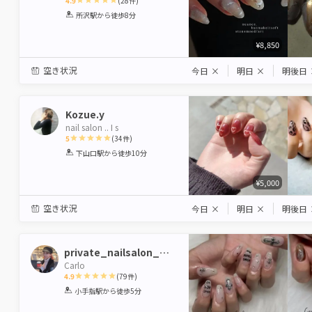
4.9
(
28
件)
1
2
3
4
5
所沢駅
から徒歩8分
Star
Stars
Stars
Stars
Stars
¥8,850
空き状況
今日
×
明日
×
明後日
Kozue.y
nail salon .. I s
5
(
34
件)
1
2
3
4
5
下山口駅
から徒歩10分
Star
Stars
Stars
Stars
Stars
¥5,000
空き状況
今日
×
明日
×
明後日
private_nailsalon_Carlo
Carlo
4.9
(
79
件)
1
2
3
4
5
小手指駅
から徒歩5分
Star
Stars
Stars
Stars
Stars