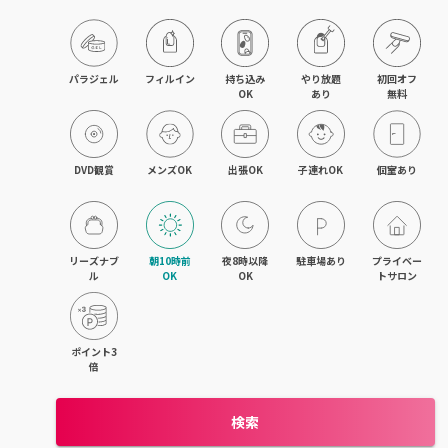
飯能・東飯能
春日部・岩槻
パラジェル
フィルイン
持ち込み

やり放題

初回オフ

OK
あり
無料
熊谷・行田
坂戸・若葉・鶴ヶ島
DVD観賞
メンズOK
出張OK
子連れOK
個室あり
上尾・桶川・鴻巣
久喜・幸手・蓮田
リーズナブ
朝10時前
夜8時以降
駐車場あり
プライベー
ル
OK
OK
トサロン
朝霞・志木・和光
深谷・本庄・神保原
ポイント3
倍
東松山・武蔵嵐山・高坂
検索
羽生・加須