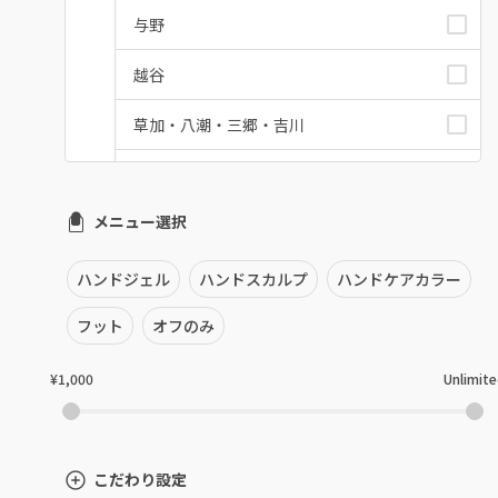
与野
越谷
草加・八潮・三郷・吉川
川口・蕨
メニュー選択
戸田
川越・本川越
ハンドジェル
ハンドスカルプ
ハンドケアカラー
ふじみ野・鶴瀬・上福岡
フット
オフのみ
浦和
¥1,000
Unlimit
狭山市・入間
所沢・小手指
こだわり設定