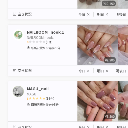
¥10,450
空き状況
今日
×
明日
×
明後日
NAILROOM_nook.1
NAILROOM nook.
0
(
0
件)
1
2
3
4
5
新所沢駅
から徒歩28分
Star
Stars
Stars
Stars
Stars
¥9,900
空き状況
今日
×
明日
×
明後日
MAGU_nail
MAGU
5
(
14
件)
1
2
3
4
5
西所沢駅
から徒歩5分
Star
Stars
Stars
Stars
Stars
¥6,500
空き状況
今日
×
明日
×
明後日