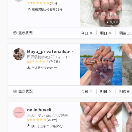
4.7
(
30
件)
1
2
3
4
5
新所沢駅
から徒歩23分
Star
Stars
Stars
Stars
Stars
¥10,000
空き状況
今日
×
明日
×
明後日
Mayu_privatenailsaloneimmy
所沢駅徒歩4分♡フィルイン♡ハードジェル♡持込デザイン専門店
4.9
(
747
件)
1
2
3
4
5
所沢駅
から徒歩4分
Star
Stars
Stars
Stars
Stars
空き状況
今日
×
明日
×
明後日
nailolhuveli
大人可愛いnail／爪が綺麗に見える/ビジューnail♡
5
(
703
件)
1
2
3
4
5
狭山ヶ丘駅
から徒歩5分
Star
Stars
Stars
Stars
Stars