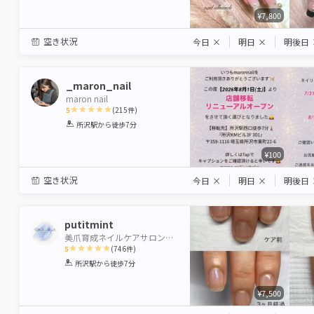
¥7,800
空き状況
今日
×
明日
×
明後日
_maron_nail
maron nail
5
(
215
件)
1
2
3
4
5
所沢駅
から徒歩7分
Star
Stars
Stars
Stars
Stars
¥100
空き状況
今日
×
明日
×
明後日
putitmint
美爪育成ネイルケアサロンPutit Mint
5
(
746
件)
1
2
3
4
5
所沢駅
から徒歩7分
Star
Stars
Stars
Stars
Stars
¥7,500