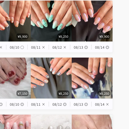
¥9,900
¥8,250
¥9,900
×
08/10
◯
08/11
×
08/12
×
08/13
◎
08/14
◎
¥7,150
¥8,250
¥8,250
◎
08/10
◎
08/11
×
08/12
◎
08/13
◎
08/14
×