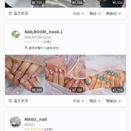
¥7,700
¥7,700
¥6,500
空き状況
今日
×
明日
×
明後日
×
NAILROOM_nook.1
NAILROOM nook.
0
(
0
件)
1
2
3
4
5
新所沢駅
から徒歩28分
Star
Stars
Stars
Stars
Stars
¥9,900
¥7,700
¥7,700
空き状況
今日
×
明日
×
明後日
×
MAGU_nail
MAGU
5
(
14
件)