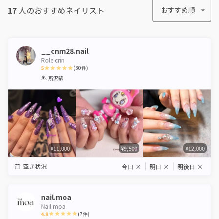
17
人のおすすめ
ネイリスト
おすすめ順
__cnm28.nail
Role'crin
5
(
30
件)
1
2
3
4
5
所沢駅
Star
Stars
Stars
Stars
Stars
¥11,000
¥9,500
¥12,000
空き状況
今日
×
明日
×
明後日
×
nail.moa
Nail moa
4.8
(
7
件)