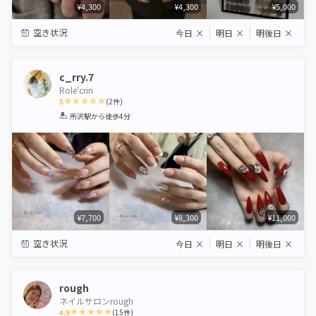
¥4,300
¥4,300
¥5,000
空き状況
今日
×
明日
×
明後日
×
c_rry.7
Role'crin
5
(
2
件)
1
2
3
4
5
所沢駅
から徒歩4分
Star
Stars
Stars
Stars
Stars
¥7,700
¥8,300
¥11,000
空き状況
今日
×
明日
×
明後日
×
rough
ネイルサロンrough
4.9
(
15
件)