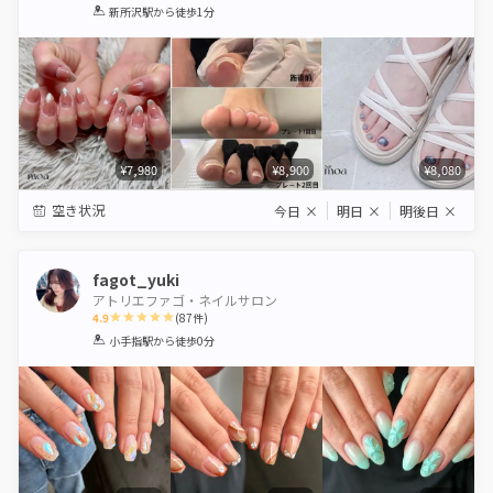
1
2
3
4
5
新所沢駅
から徒歩1分
Star
Stars
Stars
Stars
Stars
¥7,980
¥8,900
¥8,080
空き状況
今日
×
明日
×
明後日
×
fagot_yuki
アトリエファゴ・ネイルサロン
4.9
(
87
件)
1
2
3
4
5
小手指駅
から徒歩0分
Star
Stars
Stars
Stars
Stars