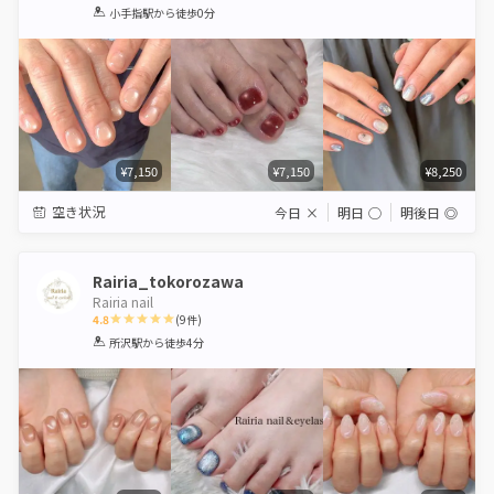
1
2
3
4
5
小手指駅
から徒歩0分
Star
Stars
Stars
Stars
Stars
¥7,150
¥7,150
¥8,250
空き状況
今日
×
明日
◯
明後日
◎
Rairia_tokorozawa
Rairia nail
4.8
(
9
件)
1
2
3
4
5
所沢駅
から徒歩4分
Star
Stars
Stars
Stars
Stars