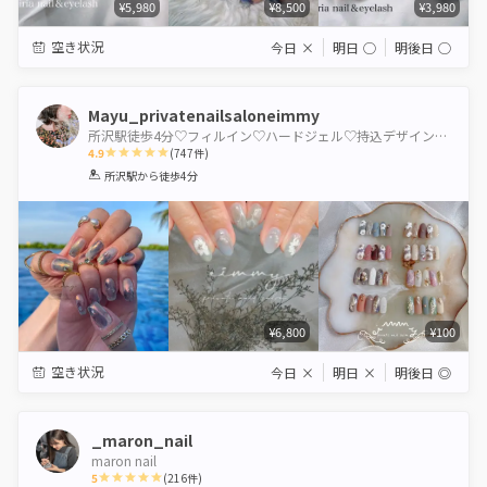
¥5,980
¥8,500
¥3,980
空き状況
今日
×
明日
◯
明後日
◯
Mayu_privatenailsaloneimmy
所沢駅徒歩4分♡フィルイン♡ハードジェル♡持込デザイン専門店
4.9
(
747
件)
1
2
3
4
5
所沢駅
から徒歩4分
Star
Stars
Stars
Stars
Stars
¥6,800
¥100
空き状況
今日
×
明日
×
明後日
◎
_maron_nail
maron nail
5
(
216
件)