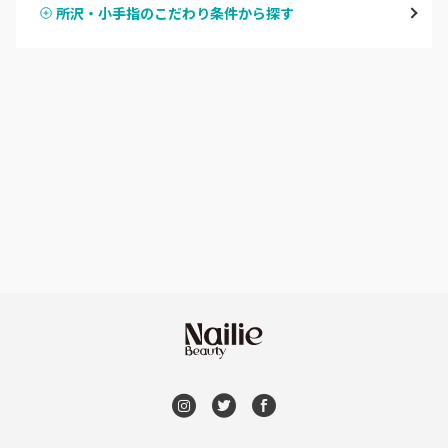
所沢・小手指のこだわり条件から探す
ハンドスカルプ
パラジェル
草加・八潮・三郷・吉川
ハンドケアカラー
フィルイン
川口・蕨
フット
持ち込み OK
戸田
オフのみ
やり放題 あり
川越・本川越
初回オフ 無料
ふじみ野・鶴瀬・上福岡
DVD観賞
浦和