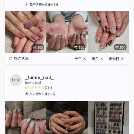
1
2
3
4
5
西所沢駅
から徒歩5分
Star
Stars
Stars
Stars
Stars
¥6,500
¥7,500
¥7,500
空き状況
今日
×
明日
×
明後日
×
_lumie_nall_
lumie nail
5
(
1
件)
1
2
3
4
5
所沢駅
から徒歩5分
Star
Stars
Stars
Stars
Stars