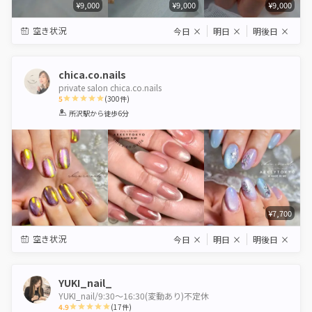
¥9,000
¥9,000
¥9,000
空き状況
今日
×
明日
×
明後日
×
chica.co.nails
private salon chica.co.nails
5
(
300
件)
1
2
3
4
5
所沢駅
から徒歩6分
Star
Stars
Stars
Stars
Stars
¥7,700
空き状況
今日
×
明日
×
明後日
×
YUKI_nail_
YUKI_nail/9:30～16:30(変動あり)不定休
4.9
(
17
件)