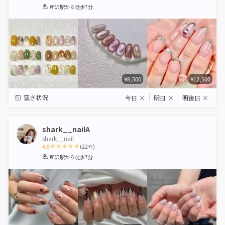
1
2
3
4
5
所沢駅
から徒歩7分
Star
Stars
Stars
Stars
Stars
¥8,500
¥12,500
空き状況
今日
×
明日
×
明後日
×
shark__nailA
shark__nail
4.9
(
22
件)
1
2
3
4
5
所沢駅
から徒歩7分
Star
Stars
Stars
Stars
Stars