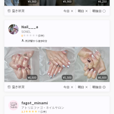
¥9,900
¥9,900
¥8,250
空き状況
今日
×
明日
×
明後日
◯
Nail___a
SONEL
0
(
0
件)
1
2
3
4
5
所沢駅
から徒歩8分
Star
Stars
Stars
Stars
Stars
¥6,600
¥5,500
¥6,600
空き状況
今日
×
明日
×
明後日
◎
fagot_minami
アトリエファゴ・ネイルサロン
3.7
(
1
件)