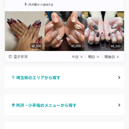
1
2
3
4
5
所沢駅
から徒歩5分
Star
Stars
Stars
Stars
Stars
¥8,500
¥5,000
¥8,500
空き状況
今日
×
明日
×
明後日
×
埼玉県のエリアから探す
大宮
所沢・小手指のメニューから探す
与野
ハンドジェル
越谷