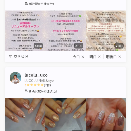
1
2
3
4
5
所沢駅
から徒歩7分
Star
Stars
Stars
Stars
Stars
¥100
¥100
¥100
空き状況
今日
×
明日
×
明後日
×
lucolu_uco
LUCOLU NAIL&eye
5
(
2
件)
1
2
3
4
5
新所沢駅
から徒歩1分
Star
Stars
Stars
Stars
Stars