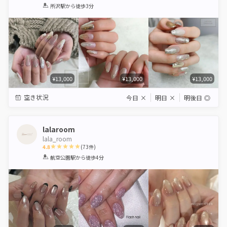
1
2
3
4
5
所沢駅
から徒歩3分
Star
Stars
Stars
Stars
Stars
¥13,000
¥13,000
¥13,000
空き状況
今日
×
明日
×
明後日
◎
lalaroom
lala_room
4.8
(
73
件)
1
2
3
4
5
航空公園駅
から徒歩4分
Star
Stars
Stars
Stars
Stars