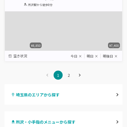
1
2
3
4
5
所沢駅
から徒歩8分
Star
Stars
Stars
Stars
Stars
¥8,850
¥7,400
空き状況
今日
×
明日
×
明後日
×
1
2
埼玉県のエリアから探す
大宮
所沢・小手指のメニューから探す
与野