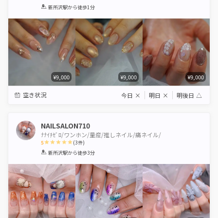
1
2
3
4
5
新所沢駅
から徒歩1分
Star
Stars
Stars
Stars
Stars
¥9,000
¥9,000
¥9,000
空き状況
今日
×
明日
×
明後日
△
NAILSALON710
ﾅﾅｲﾁｾﾞﾛ/ワンホン/量産/推しネイル/痛ネイル/
5
(
3
件)
1
2
3
4
5
新所沢駅
から徒歩3分
Star
Stars
Stars
Stars
Stars