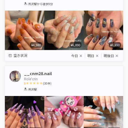
1
2
3
4
5
所沢駅
から徒歩9分
Star
Stars
Stars
Stars
Stars
¥4,980
¥6,890
¥6,890
空き状況
今日
×
明日
×
明後日
×
__cnm28.nail
Role'crin
5
(
30
件)
1
2
3
4
5
所沢駅
Star
Stars
Stars
Stars
Stars