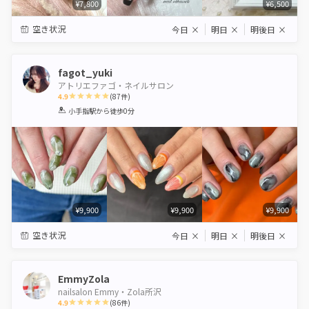
¥7,800
¥6,500
空き状況
今日
×
明日
×
明後日
×
fagot_yuki
アトリエファゴ・ネイルサロン
4.9
(
87
件)
1
2
3
4
5
小手指駅
から徒歩0分
Star
Stars
Stars
Stars
Stars
¥9,900
¥9,900
¥9,900
空き状況
今日
×
明日
×
明後日
×
EmmyZola
nailsalon Emmy・Zola所沢
4.9
(
86
件)