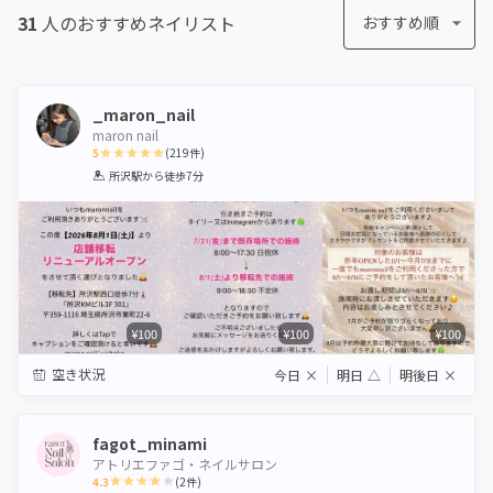
31
人のおすすめ
ネイリスト
おすすめ順
_maron_nail
maron nail
5
(
219
件)
1
2
3
4
5
所沢駅
から徒歩7分
Star
Stars
Stars
Stars
Stars
¥100
¥100
¥100
空き状況
今日
×
明日
△
明後日
×
fagot_minami
アトリエファゴ・ネイルサロン
4.3
(
2
件)