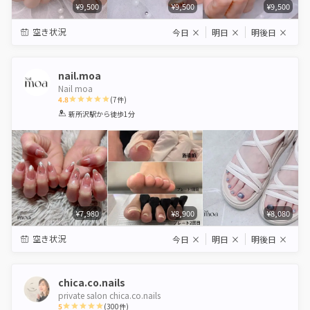
¥9,500
¥9,500
¥9,500
空き状況
今日
×
明日
×
明後日
×
nail.moa
Nail moa
4.8
(
7
件)
1
2
3
4
5
新所沢駅
から徒歩1分
Star
Stars
Stars
Stars
Stars
¥7,980
¥8,900
¥8,080
空き状況
今日
×
明日
×
明後日
×
chica.co.nails
private salon chica.co.nails
5
(
300
件)