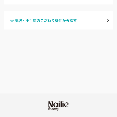
ハンドジェル
越谷
所沢・小手指のこだわり条件から探す
ハンドスカルプ
パラジェル
草加・八潮・三郷・吉川
ハンドケアカラー
フィルイン
川口・蕨
フット
持ち込み OK
戸田
オフのみ
やり放題 あり
川越・本川越
初回オフ 無料
ふじみ野・鶴瀬・上福岡