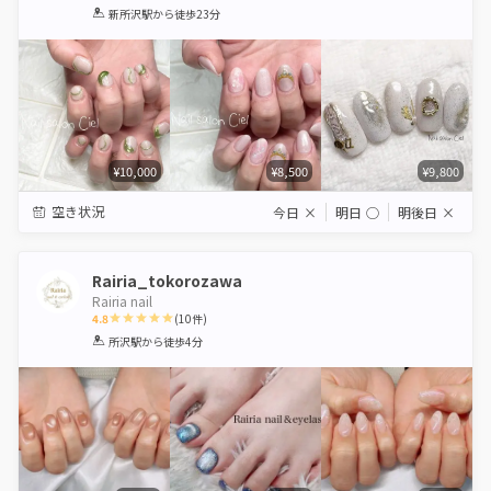
1
2
3
4
5
新所沢駅
から徒歩23分
Star
Stars
Stars
Stars
Stars
¥10,000
¥8,500
¥9,800
空き状況
今日
×
明日
◯
明後日
×
Rairia_tokorozawa
Rairia nail
4.8
(
10
件)
1
2
3
4
5
所沢駅
から徒歩4分
Star
Stars
Stars
Stars
Stars