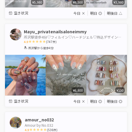
¥5,980
¥8,500
¥3,980
空き状況
今日
×
明日
◎
明後日
△
Mayu_privatenailsaloneimmy
所沢駅徒歩4分♡フィルイン♡ハードジェル♡持込デザイン専門店
4.9
(
747
件)
1
2
3
4
5
所沢駅
から徒歩4分
Star
Stars
Stars
Stars
Stars
¥6,800
¥100
空き状況
今日
×
明日
◎
明後日
◎
amour_no032
Amour by No.032
4.9
(
536
件)