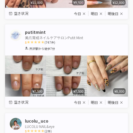
¥11,000
¥9,500
¥12,000
空き状況
今日
×
明日
×
明後日
×
putitmint
美爪育成ネイルケアサロンPutit Mint
5
(
747
件)
1
2
3
4
5
所沢駅
から徒歩7分
Star
Stars
Stars
Stars
Stars
¥7,500
¥7,500
¥8,000
空き状況
今日
×
明日
×
明後日
×
lucolu_uco
LUCOLU NAIL&eye
5
(
2
件)