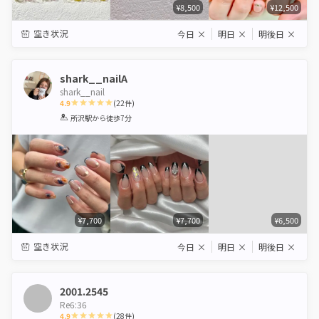
¥8,500
¥12,500
空き状況
今日
×
明日
×
明後日
×
shark__nailA
shark__nail
4.9
(
22
件)
1
2
3
4
5
所沢駅
から徒歩7分
Star
Stars
Stars
Stars
Stars
¥7,700
¥7,700
¥6,500
空き状況
今日
×
明日
×
明後日
×
2001.2545
Re6:36
4.9
(
28
件)