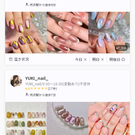
1
2
3
4
5
所沢駅
から徒歩6分
Star
Stars
Stars
Stars
Stars
¥7,700
空き状況
今日
×
明日
×
明後日
◎
YUKI_nail_
YUKI_nail/9:30～16:30(変動あり)不定休
4.9
(
17
件)
1
2
3
4
5
所沢駅
から徒歩7分
Star
Stars
Stars
Stars
Stars