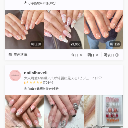
1
2
3
4
5
小手指駅
から徒歩0分
Star
Stars
Stars
Stars
Stars
¥8,250
¥9,900
¥7,150
空き状況
今日
×
明日
×
明後日
◎
nailolhuveli
大人可愛いnail／爪が綺麗に見える/ビジューnail♡
5
(
704
件)
1
2
3
4
5
狭山ヶ丘駅
から徒歩5分
Star
Stars
Stars
Stars
Stars