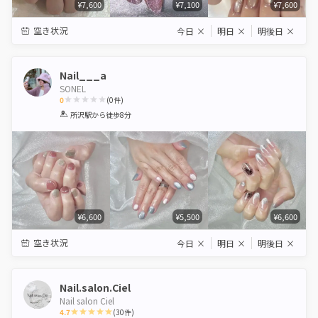
¥7,600
¥7,100
¥7,600
空き状況
今日
×
明日
×
明後日
×
Nail___a
SONEL
0
(
0
件)
1
2
3
4
5
所沢駅
から徒歩8分
Star
Stars
Stars
Stars
Stars
¥6,600
¥5,500
¥6,600
空き状況
今日
×
明日
×
明後日
×
Nail.salon.Ciel
Nail salon Ciel
4.7
(
30
件)