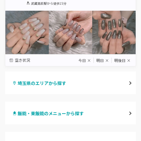
1
2
3
4
5
武蔵高萩駅
から徒歩15分
Star
Stars
Stars
Stars
Stars
空き状況
今日
×
明日
×
明後日
×
埼玉県のエリアから探す
大宮
飯能・東飯能のメニューから探す
与野
ハンドジェル
越谷