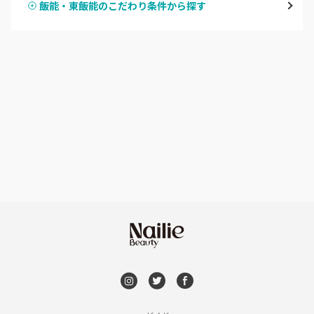
飯能・東飯能のこだわり条件から探す
ハンドスカルプ
パラジェル
草加・八潮・三郷・吉川
ハンドケアカラー
フィルイン
川口・蕨
フット
持ち込み OK
戸田
オフのみ
やり放題 あり
川越・本川越
初回オフ 無料
ふじみ野・鶴瀬・上福岡
DVD観賞
浦和
メンズOK