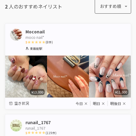
2
人のおすすめ
ネイリスト
おすすめ順
Moconail
moco nail*
5
(
8
件)
1
2
3
4
5
東飯能駅
Star
Stars
Stars
Stars
Stars
¥13,000
¥11,000
空き状況
今日
×
明日
×
明後日
×
runail_1767
runail_1767
5
(
119
件)