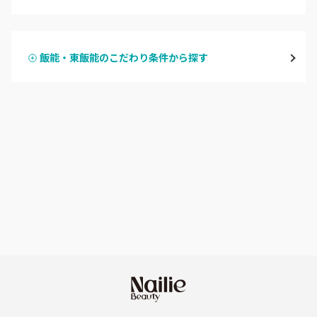
ハンドジェル
越谷
飯能・東飯能のこだわり条件から探す
ハンドスカルプ
パラジェル
草加・八潮・三郷・吉川
ハンドケアカラー
フィルイン
川口・蕨
フット
持ち込み OK
戸田
オフのみ
やり放題 あり
川越・本川越
初回オフ 無料
ふじみ野・鶴瀬・上福岡