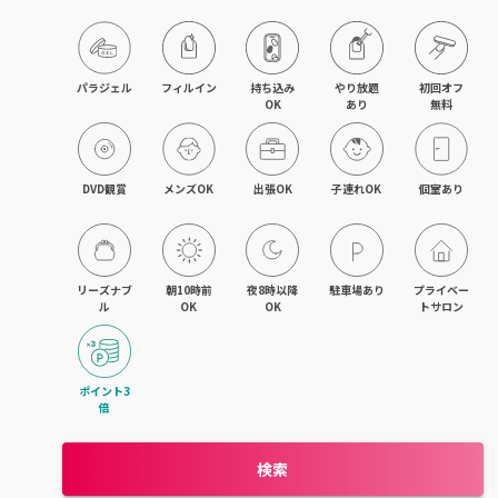
飯能・東飯能
春日部・岩槻
パラジェル
フィルイン
持ち込み

やり放題

初回オフ

OK
あり
無料
熊谷・行田
坂戸・若葉・鶴ヶ島
DVD観賞
メンズOK
出張OK
子連れOK
個室あり
上尾・桶川・鴻巣
久喜・幸手・蓮田
リーズナブ
朝10時前
夜8時以降
駐車場あり
プライベー
ル
OK
OK
トサロン
朝霞・志木・和光
深谷・本庄・神保原
ポイント3
倍
東松山・武蔵嵐山・高坂
検索
羽生・加須