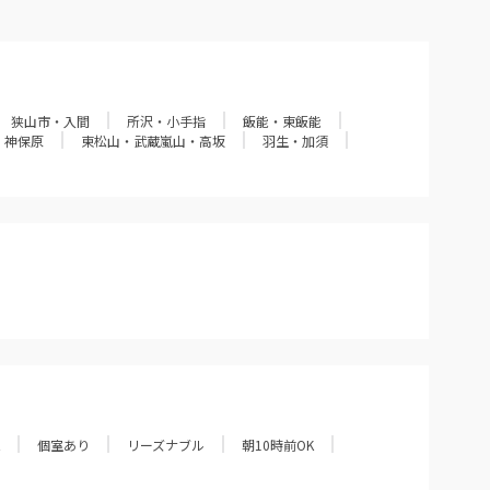
狭山市・入間
所沢・小手指
飯能・東飯能
・神保原
東松山・武蔵嵐山・高坂
羽生・加須
個室あり
リーズナブル
朝10時前OK