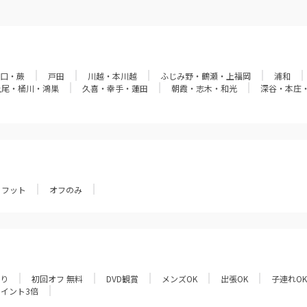
口・蕨
戸田
川越・本川越
ふじみ野・鶴瀬・上福岡
浦和
上尾・桶川・鴻巣
久喜・幸手・蓮田
朝霞・志木・和光
深谷・本庄
フット
オフのみ
あり
初回オフ 無料
DVD観賞
メンズOK
出張OK
子連れOK
ポイント3倍