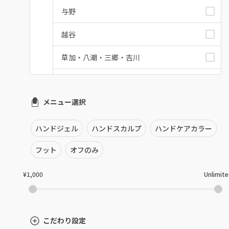
与野
越谷
草加・八潮・三郷・吉川
川口・蕨
メニュー選択
戸田
川越・本川越
ハンドジェル
ハンドスカルプ
ハンドケアカラー
ふじみ野・鶴瀬・上福岡
フット
オフのみ
浦和
¥1,000
Unlimit
狭山市・入間
所沢・小手指
こだわり設定