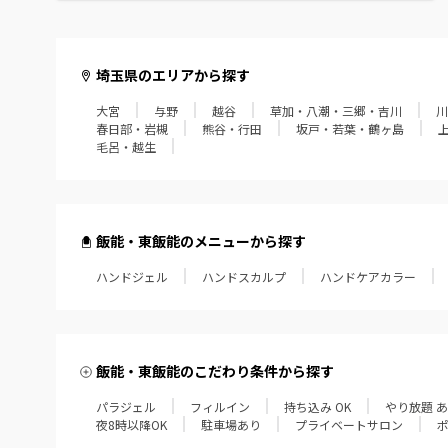
毛呂・越生
埼玉県のエリアから探す
大宮
与野
越谷
草加・八潮・三郷・吉川
川
春日部・岩槻
熊谷・行田
坂戸・若葉・鶴ヶ島
毛呂・越生
飯能・東飯能のメニューから探す
ハンドジェル
ハンドスカルプ
ハンドケアカラー
飯能・東飯能のこだわり条件から探す
パラジェル
フィルイン
持ち込み OK
やり放題 
夜8時以降OK
駐車場あり
プライベートサロン