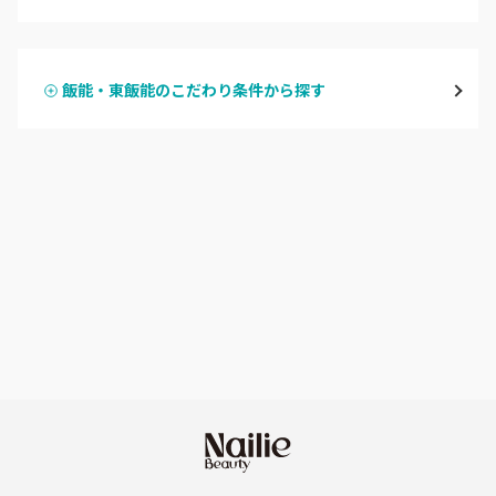
ハンドジェル
越谷
飯能・東飯能のこだわり条件から探す
ハンドスカルプ
パラジェル
草加・八潮・三郷・吉川
ハンドケアカラー
フィルイン
川口・蕨
フット
持ち込み OK
戸田
オフのみ
やり放題 あり
川越・本川越
初回オフ 無料
ふじみ野・鶴瀬・上福岡