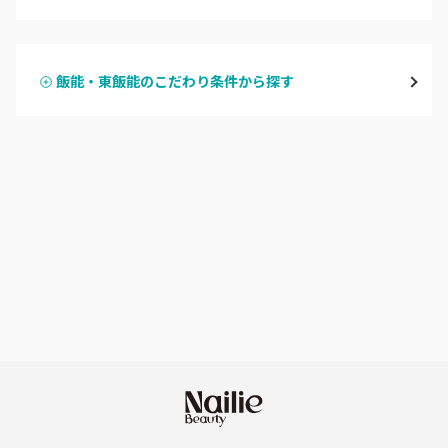
ハンドジェル
越谷
飯能・東飯能のこだわり条件から探す
ハンドスカルプ
パラジェル
草加・八潮・三郷・吉川
ハンドケアカラー
フィルイン
川口・蕨
フット
持ち込み OK
戸田
オフのみ
やり放題 あり
川越・本川越
初回オフ 無料
ふじみ野・鶴瀬・上福岡