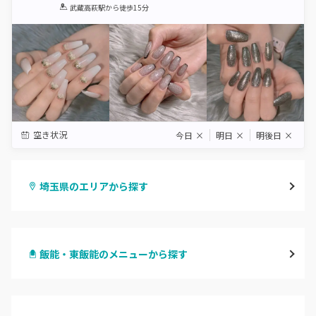
1
2
3
4
5
武蔵高萩駅
から徒歩15分
Star
Stars
Stars
Stars
Stars
空き状況
今日
×
明日
×
明後日
×
埼玉県のエリアから探す
大宮
飯能・東飯能のメニューから探す
与野
ハンドジェル
越谷