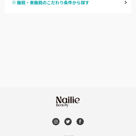
飯能・東飯能のこだわり条件から探す
ハンドスカルプ
パラジェル
草加・八潮・三郷・吉川
ハンドケアカラー
フィルイン
川口・蕨
フット
持ち込み OK
戸田
オフのみ
やり放題 あり
川越・本川越
初回オフ 無料
ふじみ野・鶴瀬・上福岡
DVD観賞
浦和
メンズOK