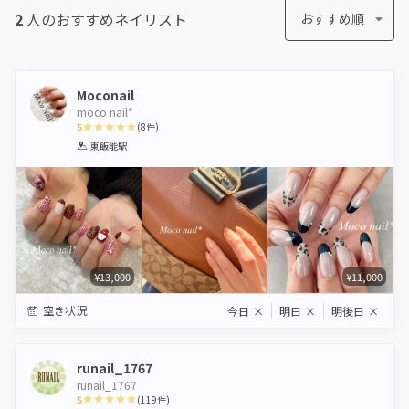
2
人のおすすめ
ネイリスト
おすすめ順
Moconail
moco nail*
5
(
8
件)
1
2
3
4
5
東飯能駅
Star
Stars
Stars
Stars
Stars
¥13,000
¥11,000
空き状況
今日
×
明日
×
明後日
×
runail_1767
runail_1767
5
(
119
件)