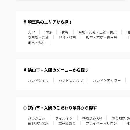
毛呂・越生
埼玉県のエリアから探す
大宮
与野
越谷
草加・八潮・三郷・吉川
川
春日部・岩槻
熊谷・行田
坂戸・若葉・鶴ヶ島
毛呂・越生
狭山市・入間のメニューから探す
ハンドジェル
ハンドスカルプ
ハンドケアカラー
狭山市・入間のこだわり条件から探す
パラジェル
フィルイン
持ち込み OK
やり放題 
夜8時以降OK
駐車場あり
プライベートサロン