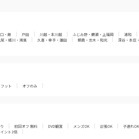
口・蕨
戸田
川越・本川越
ふじみ野・鶴瀬・上福岡
浦和
上尾・桶川・鴻巣
久喜・幸手・蓮田
朝霞・志木・和光
深谷・本庄
フット
オフのみ
あり
初回オフ 無料
DVD観賞
メンズOK
出張OK
子連れOK
ポイント3倍