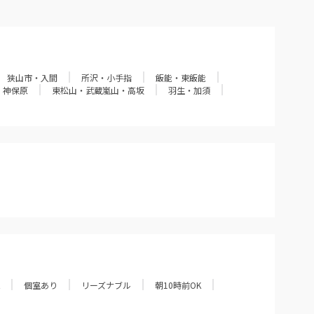
狭山市・入間
所沢・小手指
飯能・東飯能
・神保原
東松山・武蔵嵐山・高坂
羽生・加須
個室あり
リーズナブル
朝10時前OK