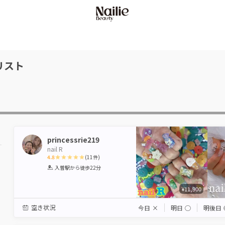
リスト
princessrie219
nail R
4.8
(
11
件)
1
2
3
4
5
入曽駅
から徒歩22分
Star
Stars
Stars
Stars
Stars
¥11,900
空き状況
今日
×
明日
◯
明後日