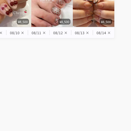
¥8,500
¥8,500
¥8,500
×
08/10
×
08/11
×
08/12
×
08/13
×
08/14
×