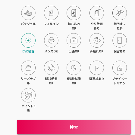
飯能・東飯能
春日部・岩槻
パラジェル
フィルイン
持ち込み

やり放題

初回オフ

OK
あり
無料
熊谷・行田
坂戸・若葉・鶴ヶ島
DVD観賞
メンズOK
出張OK
子連れOK
個室あり
上尾・桶川・鴻巣
久喜・幸手・蓮田
リーズナブ
朝10時前
夜8時以降
駐車場あり
プライベー
ル
OK
OK
トサロン
朝霞・志木・和光
深谷・本庄・神保原
ポイント3
倍
東松山・武蔵嵐山・高坂
検索
羽生・加須