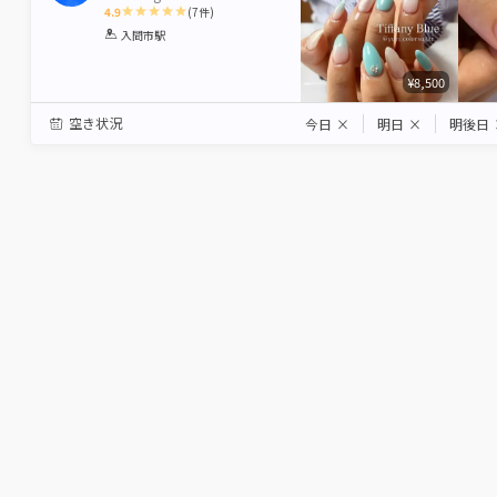
4.9
(
7
件)
1
2
3
4
5
入間市駅
Star
Stars
Stars
Stars
Stars
¥8,500
空き状況
今日
×
明日
×
明後日