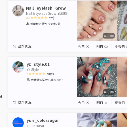
Nail_eyelash_Grow
Nail＆eyelash Grow 武蔵藤沢店(入間市)
4.8
(
7
件)
1
2
3
4
5
武蔵藤沢駅
から徒歩2分
Star
Stars
Stars
Stars
Stars
¥5,980
空き状況
今日
×
明日
◎
明後日
yz_style.01
Yz Style
5
(
78
件)
1
2
3
4
5
武蔵藤沢駅
から徒歩20分
Star
Stars
Stars
Stars
Stars
¥8,000
ed
空き状況
今日
×
明日
×
明後日
yuri_colorsugar
color sugar