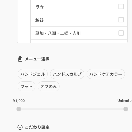
与野
越谷
草加・八潮・三郷・吉川
川口・蕨
メニュー選択
戸田
川越・本川越
ハンドジェル
ハンドスカルプ
ハンドケアカラー
ふじみ野・鶴瀬・上福岡
フット
オフのみ
浦和
¥1,000
Unlimit
狭山市・入間
所沢・小手指
こだわり設定