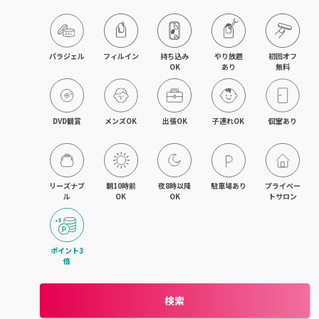
飯能・東飯能
春日部・岩槻
パラジェル
フィルイン
持ち込み

やり放題

初回オフ

OK
あり
無料
熊谷・行田
坂戸・若葉・鶴ヶ島
DVD観賞
メンズOK
出張OK
子連れOK
個室あり
上尾・桶川・鴻巣
久喜・幸手・蓮田
リーズナブ
朝10時前
夜8時以降
駐車場あり
プライベー
ル
OK
OK
トサロン
朝霞・志木・和光
深谷・本庄・神保原
ポイント3
倍
東松山・武蔵嵐山・高坂
検索
羽生・加須