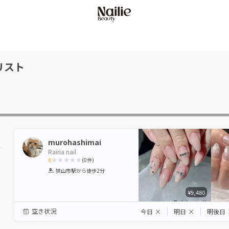
リスト
murohashimai
Rairia nail
0
(
0
件)
1
2
3
4
5
狭山市駅
から徒歩2分
Star
Stars
Stars
Stars
Stars
¥9,480
空き状況
今日
×
明日
×
明後日