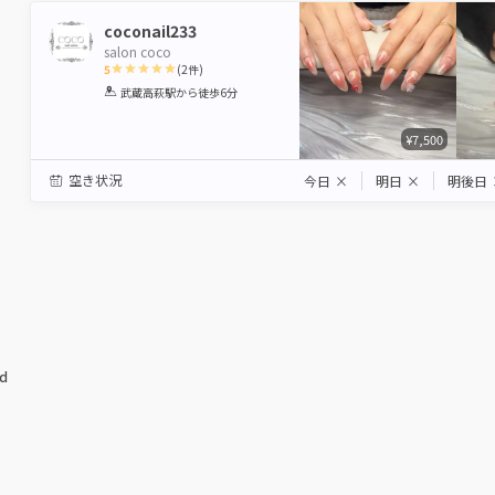
coconail233
salon coco
5
(
2
件)
1
2
3
4
5
武蔵高萩駅
から徒歩6分
Star
Stars
Stars
Stars
Stars
¥7,500
空き状況
今日
×
明日
×
明後日
ed