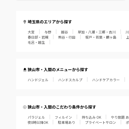
毛呂・越生
埼玉県のエリアから探す
大宮
与野
越谷
草加・八潮・三郷・吉川
川
春日部・岩槻
熊谷・行田
坂戸・若葉・鶴ヶ島
毛呂・越生
狭山市・入間のメニューから探す
ハンドジェル
ハンドスカルプ
ハンドケアカラー
狭山市・入間のこだわり条件から探す
パラジェル
フィルイン
持ち込み OK
やり放題 
夜8時以降OK
駐車場あり
プライベートサロン