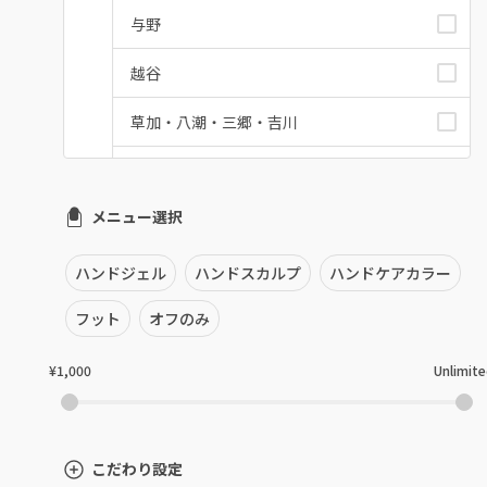
与野
越谷
草加・八潮・三郷・吉川
川口・蕨
メニュー選択
戸田
川越・本川越
ハンドジェル
ハンドスカルプ
ハンドケアカラー
ふじみ野・鶴瀬・上福岡
フット
オフのみ
浦和
¥1,000
Unlimit
狭山市・入間
所沢・小手指
こだわり設定