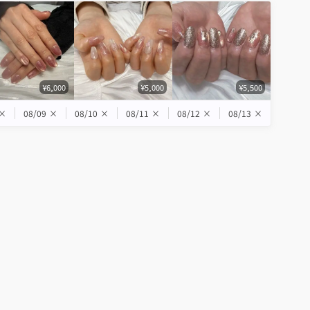
¥6,000
¥5,000
¥5,500
×
08/09
×
08/10
×
08/11
×
08/12
×
08/13
×