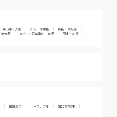
狭山市・入間
所沢・小手指
飯能・東飯能
・神保原
東松山・武蔵嵐山・高坂
羽生・加須
個室あり
リーズナブル
朝10時前OK