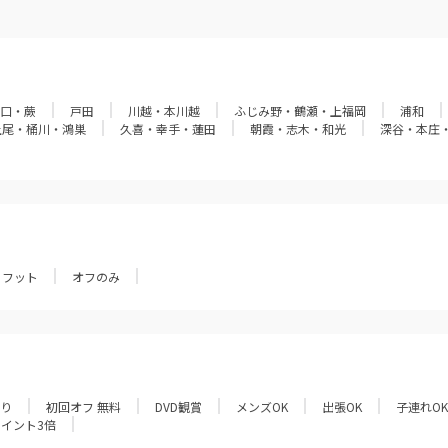
口・蕨
戸田
川越・本川越
ふじみ野・鶴瀬・上福岡
浦和
上尾・桶川・鴻巣
久喜・幸手・蓮田
朝霞・志木・和光
深谷・本庄
フット
オフのみ
あり
初回オフ 無料
DVD観賞
メンズOK
出張OK
子連れOK
ポイント3倍