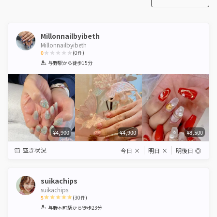
Millonnailbyibeth
Millonnailbyibeth
0
(
0
件)
1
2
3
4
5
与野駅
から徒歩15分
Star
Stars
Stars
Stars
Stars
¥4,900
¥4,900
¥8,500
空き状況
今日
×
明日
×
明後日
◎
suikachips
suikachips
5
(
30
件)
1
2
3
4
5
与野本町駅
から徒歩23分
Star
Stars
Stars
Stars
Stars