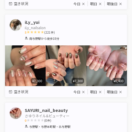
空き状況
今日
×
明日
×
明後日
×
iLy_yui
iLy_nailsalon
5
(
221
件)
1
2
3
4
5
南与野駅
から徒歩18分
Star
Stars
Stars
Stars
Stars
¥7,300
¥7,300
¥6,400
空き状況
今日
×
明日
×
明後日
×
SAYURI_nail_beauty
さゆりネイル&ビューティー
0
(
0
件)
1
2
3
4
5
与野駅・与野本町駅・北与野駅
Star
Stars
Stars
Stars
Stars