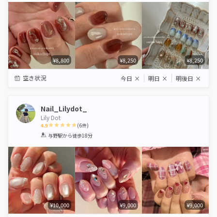
¥8,800
¥8,250
¥8,250
空き状況
今日
×
明日
×
明後日
×
Nail_Lilydot_
Lily Dot
4.9
(
6
件)
1
2
3
4
5
与野駅
から徒歩18分
Star
Stars
Stars
Stars
Stars
¥10,000
¥9,000
¥9,000