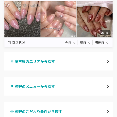
¥8,000
空き状況
今日
×
明日
×
明後日
×
埼玉県のエリアから探す
大宮
与野のメニューから探す
与野
ハンドジェル
越谷
与野のこだわり条件から探す
ハンドスカルプ