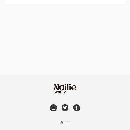
パラジェル
草加・八潮・三郷・吉川
ハンドケアカラー
フィルイン
川口・蕨
フット
持ち込み OK
戸田
オフのみ
やり放題 あり
川越・本川越
初回オフ 無料
ふじみ野・鶴瀬・上福岡
DVD観賞
浦和
メンズOK
ガイド
狭山市・入間