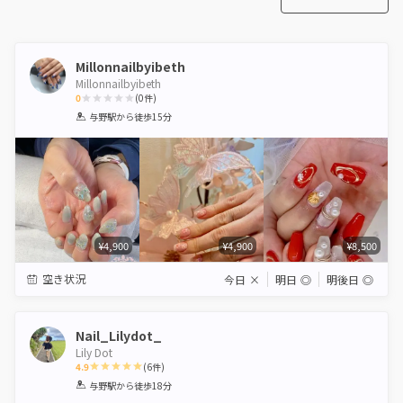
Millonnailbyibeth
Millonnailbyibeth
0
(
0
件)
1
2
3
4
5
与野駅
から徒歩15分
Star
Stars
Stars
Stars
Stars
¥4,900
¥4,900
¥8,500
空き状況
今日
×
明日
◎
明後日
◎
Nail_Lilydot_
Lily Dot
4.9
(
6
件)
1
2
3
4
5
与野駅
から徒歩18分
Star
Stars
Stars
Stars
Stars