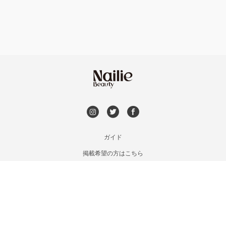
持ち込み OK
戸田
オフのみ
やり放題 あり
川越・本川越
初回オフ 無料
ふじみ野・鶴瀬・上福岡
DVD観賞
浦和
メンズOK
ガイド
狭山市・入間
掲載希望の方はこちら
出張OK
利用規約
所沢・小手指
お問い合わせ
子連れOK
特定商取引法に基づく表記
飯能・東飯能
プライバシーポリシー