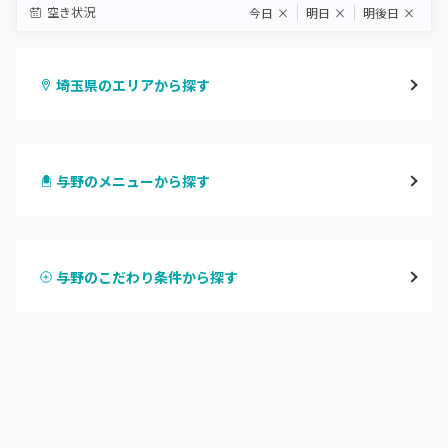
空き状況
今日
×
明日
×
明後日
×
埼玉県のエリアから探す
大宮
与野のメニューから探す
与野
ハンドジェル
越谷
与野のこだわり条件から探す
ハンドスカルプ
パラジェル
草加・八潮・三郷・吉川
ハンドケアカラー
フィルイン
川口・蕨
フット