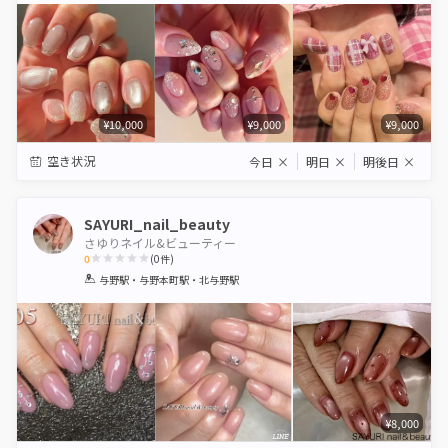
¥10,000
¥9,000
¥9,000
空き状況
今日
×
明日
×
明後日
×
SAYURI_nail_beauty
さゆりネイル&ビューティー
0
(
0
件)
1
2
3
4
5
与野駅・与野本町駅・北与野駅
Star
Stars
Stars
Stars
Stars
¥8,000