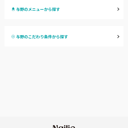
与野のメニューから探す
与野
ハンドジェル
越谷
与野のこだわり条件から探す
ハンドスカルプ
パラジェル
草加・八潮・三郷・吉川
ハンドケアカラー
フィルイン
川口・蕨
フット
持ち込み OK
戸田
オフのみ
やり放題 あり
川越・本川越
初回オフ 無料
ふじみ野・鶴瀬・上福岡