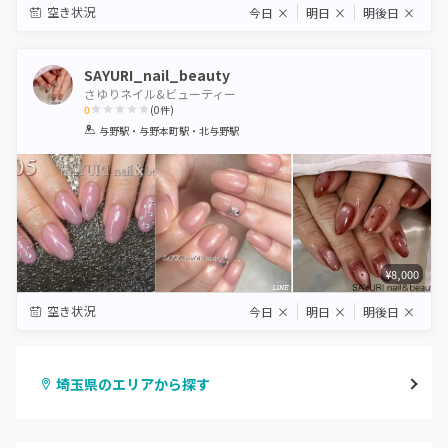
空き状況
今日
×
明日
×
明後日
×
SAYURI_nail_beauty
さゆりネイル&ビューティー
0
(
0
件)
1
2
3
4
5
与野駅・与野本町駅・北与野駅
Star
Stars
Stars
Stars
Stars
¥8,000
空き状況
今日
×
明日
×
明後日
×
埼玉県のエリアから探す
大宮