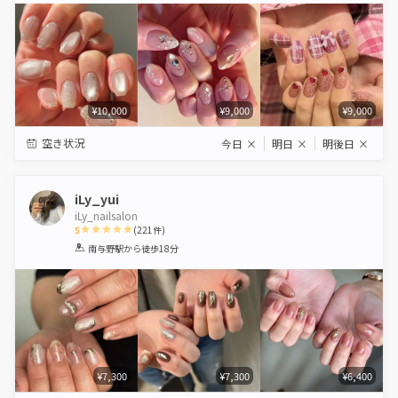
¥10,000
¥9,000
¥9,000
空き状況
今日
×
明日
×
明後日
×
iLy_yui
iLy_nailsalon
5
(
221
件)
1
2
3
4
5
南与野駅
から徒歩18分
Star
Stars
Stars
Stars
Stars
¥7,300
¥7,300
¥6,400