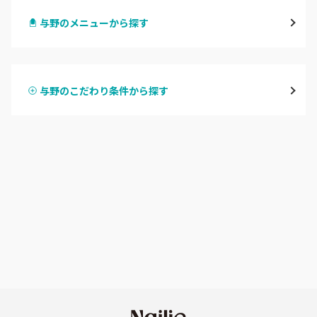
与野のメニューから探す
与野
ハンドジェル
越谷
与野のこだわり条件から探す
ハンドスカルプ
パラジェル
草加・八潮・三郷・吉川
ハンドケアカラー
フィルイン
川口・蕨
フット
持ち込み OK
戸田
オフのみ
やり放題 あり
川越・本川越
初回オフ 無料
ふじみ野・鶴瀬・上福岡