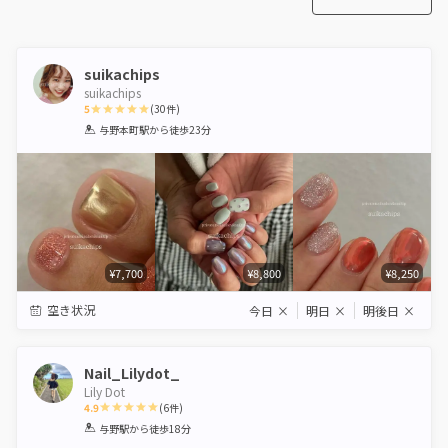
suikachips
suikachips
5
(
30
件)
1
2
3
4
5
与野本町駅
から徒歩23分
Star
Stars
Stars
Stars
Stars
¥7,700
¥8,800
¥8,250
空き状況
今日
×
明日
×
明後日
×
Nail_Lilydot_
Lily Dot
4.9
(
6
件)
1
2
3
4
5
与野駅
から徒歩18分
Star
Stars
Stars
Stars
Stars