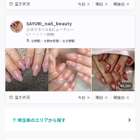
空き状況
今日
×
明日
×
明後日
×
SAYURI_nail_beauty
さゆりネイル&ビューティー
0
(
0
件)
1
2
3
4
5
与野駅・与野本町駅・北与野駅
Star
Stars
Stars
Stars
Stars
¥8,000
空き状況
今日
×
明日
×
明後日
×
埼玉県のエリアから探す
大宮