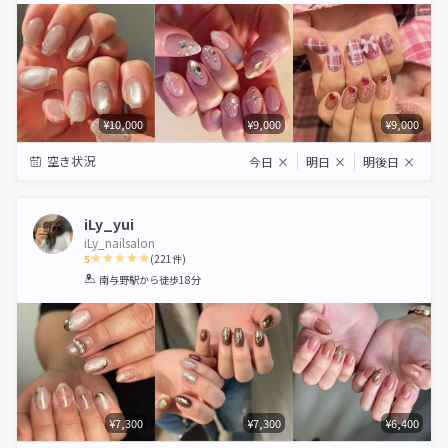
¥10,000
¥9,000
¥9,000
空き状況
今日
×
明日
×
明後日
×
iLy_yui
iLy_nailsalon
5
(
221
件)
1
2
3
4
5
南与野駅
から徒歩18分
Star
Stars
Stars
Stars
Stars
¥7,300
¥7,300
¥6,400