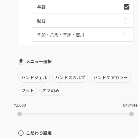
与野
越谷
草加・八潮・三郷・吉川
川口・蕨
メニュー選択
戸田
川越・本川越
ハンドジェル
ハンドスカルプ
ハンドケアカラー
ふじみ野・鶴瀬・上福岡
フット
オフのみ
浦和
¥1,000
Unlimit
狭山市・入間
所沢・小手指
こだわり設定