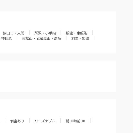
狭山市・入間
所沢・小手指
飯能・東飯能
・神保原
東松山・武蔵嵐山・高坂
羽生・加須
個室あり
リーズナブル
朝10時前OK