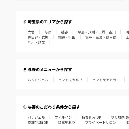
毛呂・越生
埼玉県のエリアから探す
大宮
与野
越谷
草加・八潮・三郷・吉川
川
春日部・岩槻
熊谷・行田
坂戸・若葉・鶴ヶ島
毛呂・越生
与野のメニューから探す
ハンドジェル
ハンドスカルプ
ハンドケアカラー
与野のこだわり条件から探す
パラジェル
フィルイン
持ち込み OK
やり放題 
夜8時以降OK
駐車場あり
プライベートサロン