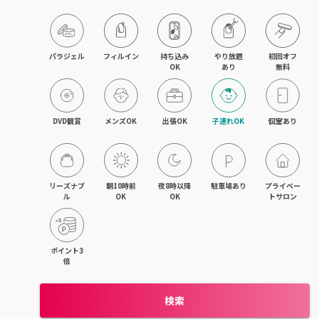
飯能・東飯能
春日部・岩槻
パラジェル
フィルイン
持ち込み

やり放題

初回オフ

OK
あり
無料
熊谷・行田
坂戸・若葉・鶴ヶ島
DVD観賞
メンズOK
出張OK
子連れOK
個室あり
上尾・桶川・鴻巣
久喜・幸手・蓮田
リーズナブ
朝10時前
夜8時以降
駐車場あり
プライベー
ル
OK
OK
トサロン
朝霞・志木・和光
深谷・本庄・神保原
ポイント3
倍
東松山・武蔵嵐山・高坂
検索
羽生・加須