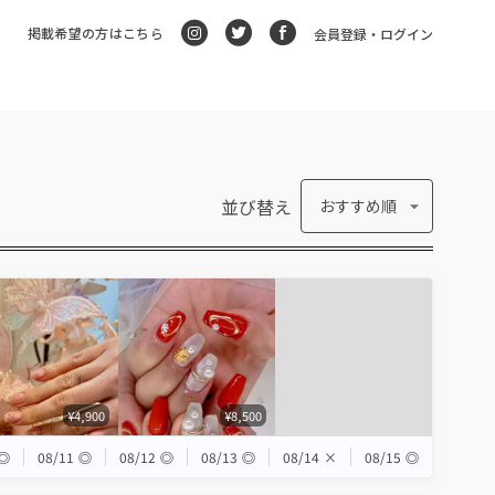
掲載希望の方はこちら
会員登録・ログイン
並び替え
おすすめ順
¥4,900
¥8,500
◎
08/11
◎
08/12
◎
08/13
◎
08/14
×
08/15
◎