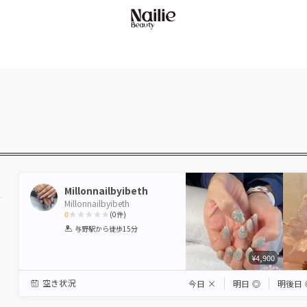
Millonnailbyibeth
Millonnailbyibeth
0
(
0
件)
1
2
3
4
5
与野駅
から徒歩15分
Star
Stars
Stars
Stars
Stars
¥4,900
空き状況
今日
×
明日
◎
明後日