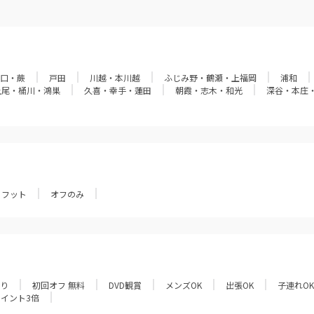
口・蕨
戸田
川越・本川越
ふじみ野・鶴瀬・上福岡
浦和
上尾・桶川・鴻巣
久喜・幸手・蓮田
朝霞・志木・和光
深谷・本庄
フット
オフのみ
あり
初回オフ 無料
DVD観賞
メンズOK
出張OK
子連れOK
ポイント3倍