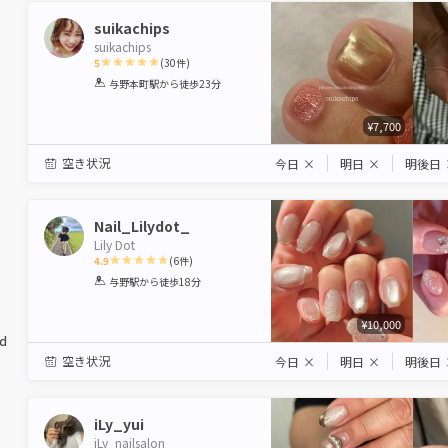
suikachips
suikachips
5
(
30
件)
1
2
3
4
5
与野本町駅
から徒歩23分
Star
Stars
Stars
Stars
Stars
¥7,700
空き状況
今日
×
明日
×
明後日
Nail_Lilydot_
Lily Dot
4.9
(
6
件)
1
2
3
4
5
与野駅
から徒歩18分
Star
Stars
Stars
Stars
Stars
¥10,000
ed
空き状況
今日
×
明日
×
明後日
iLy_yui
iLy_nailsalon