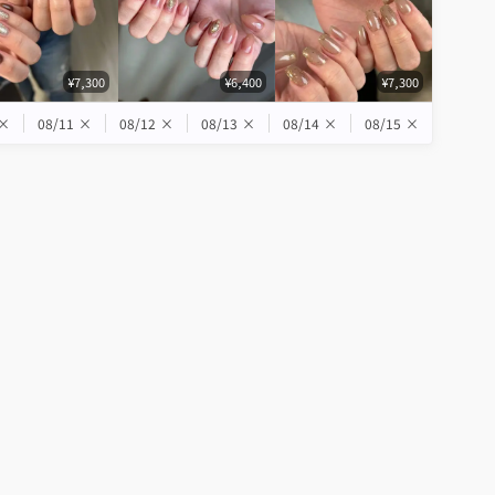
¥7,300
¥6,400
¥7,300
×
08/11
×
08/12
×
08/13
×
08/14
×
08/15
×