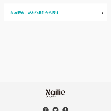
越谷
与野のこだわり条件から探す
ハンドスカルプ
パラジェル
草加・八潮・三郷・吉川
ハンドケアカラー
フィルイン
川口・蕨
フット
持ち込み OK
戸田
オフのみ
やり放題 あり
川越・本川越
初回オフ 無料
ふじみ野・鶴瀬・上福岡
DVD観賞
浦和