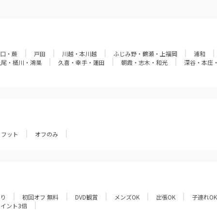
口・蕨
戸田
川越・本川越
ふじみ野・鶴瀬・上福岡
浦和
上尾・桶川・鴻巣
久喜・幸手・蓮田
朝霞・志木・和光
深谷・本庄
フット
オフのみ
あり
初回オフ 無料
DVD観賞
メンズOK
出張OK
子連れOK
ポイント3倍