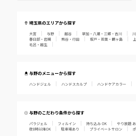
毛呂・越生
埼玉県のエリアから探す
大宮
与野
越谷
草加・八潮・三郷・吉川
川
春日部・岩槻
熊谷・行田
坂戸・若葉・鶴ヶ島
毛呂・越生
与野のメニューから探す
ハンドジェル
ハンドスカルプ
ハンドケアカラー
与野のこだわり条件から探す
パラジェル
フィルイン
持ち込み OK
やり放題 
夜8時以降OK
駐車場あり
プライベートサロン