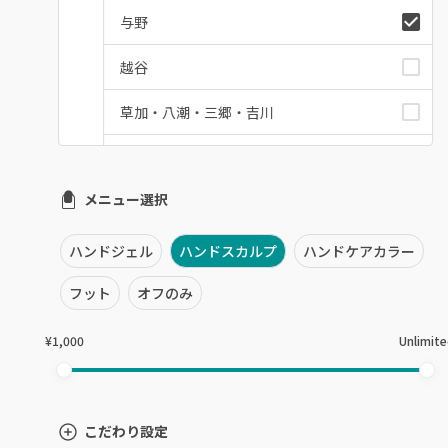
与野
越谷
草加・八潮・三郷・吉川
川口・蕨
メニュー選択
戸田
川越・本川越
ハンドジェル
ハンドスカルプ
ハンドケアカラー
ふじみ野・鶴瀬・上福岡
フット
オフのみ
浦和
¥1,000
Unlimit
狭山市・入間
所沢・小手指
こだわり設定