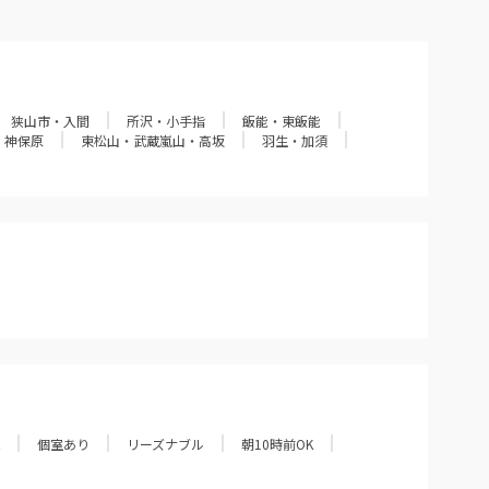
狭山市・入間
所沢・小手指
飯能・東飯能
・神保原
東松山・武蔵嵐山・高坂
羽生・加須
個室あり
リーズナブル
朝10時前OK