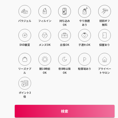
飯能・東飯能
春日部・岩槻
パラジェル
フィルイン
持ち込み

やり放題

初回オフ

OK
あり
無料
熊谷・行田
坂戸・若葉・鶴ヶ島
DVD観賞
メンズOK
出張OK
子連れOK
個室あり
上尾・桶川・鴻巣
久喜・幸手・蓮田
リーズナブ
朝10時前
夜8時以降
駐車場あり
プライベー
ル
OK
OK
トサロン
朝霞・志木・和光
深谷・本庄・神保原
ポイント3
倍
東松山・武蔵嵐山・高坂
検索
羽生・加須