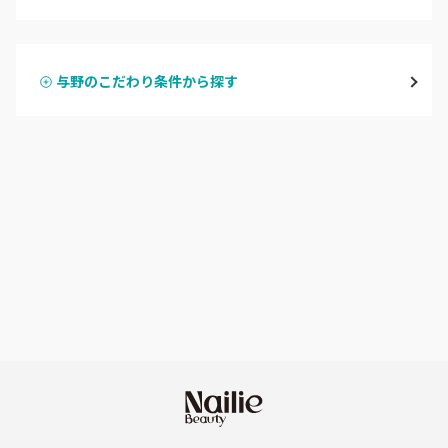
ハンドジェル
越谷
与野のこだわり条件から探す
ハンドスカルプ
パラジェル
草加・八潮・三郷・吉川
ハンドケアカラー
フィルイン
川口・蕨
フット
持ち込み OK
戸田
オフのみ
やり放題 あり
川越・本川越
初回オフ 無料
ふじみ野・鶴瀬・上福岡