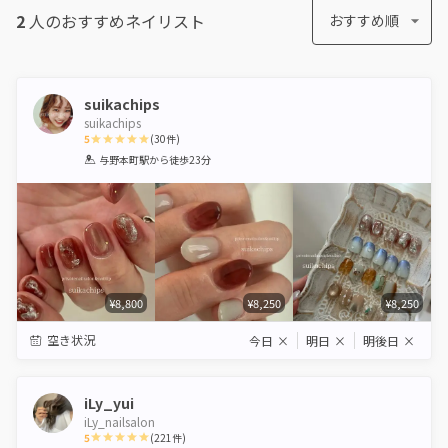
2
人のおすすめ
ネイリスト
おすすめ順
suikachips
suikachips
5
(
30
件)
1
2
3
4
5
与野本町駅
から徒歩23分
Star
Stars
Stars
Stars
Stars
¥8,800
¥8,250
¥8,250
空き状況
今日
×
明日
×
明後日
×
iLy_yui
iLy_nailsalon
5
(
221
件)