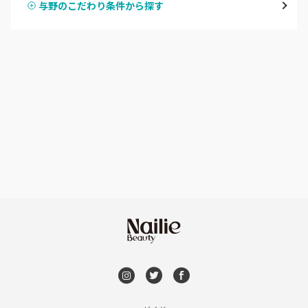
与野のこだわり条件から探す
ハンドスカルプ
パラジェル
草加・八潮・三郷・吉川
ハンドケアカラー
フィルイン
川口・蕨
フット
持ち込み OK
戸田
オフのみ
やり放題 あり
川越・本川越
初回オフ 無料
ふじみ野・鶴瀬・上福岡
DVD観賞
浦和
メンズOK