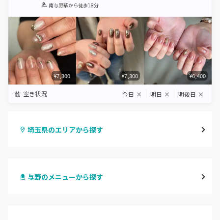
1
2
3
4
5
南与野駅
から徒歩18分
Star
Stars
Stars
Stars
Stars
¥7,300
¥7,300
¥6,400
空き状況
今日
×
明日
×
明後日
×
埼玉県のエリアから探す
大宮
与野のメニューから探す
与野
ハンドジェル
越谷