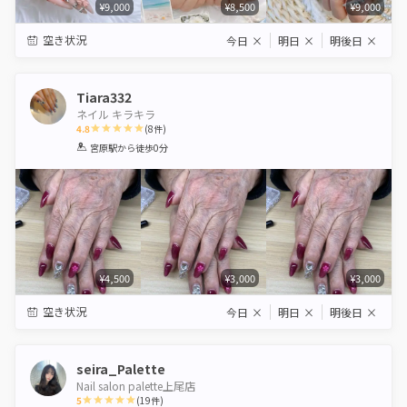
¥9,000
¥8,500
¥9,000
空き状況
今日
×
明日
×
明後日
×
Tiara332
ネイル キラキラ
4.8
(
8
件)
1
2
3
4
5
宮原駅
から徒歩0分
Star
Stars
Stars
Stars
Stars
¥4,500
¥3,000
¥3,000
空き状況
今日
×
明日
×
明後日
×
seira_Palette
Nail salon palette上尾店
5
(
19
件)