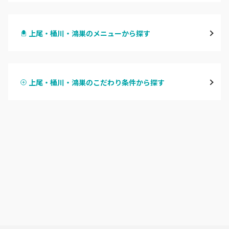
大宮
上尾・桶川・鴻巣のメニューから探す
与野
ハンドジェル
越谷
上尾・桶川・鴻巣のこだわり条件から探す
ハンドスカルプ
パラジェル
草加・八潮・三郷・吉川
ハンドケアカラー
フィルイン
川口・蕨
フット
持ち込み OK
戸田
オフのみ
やり放題 あり
川越・本川越