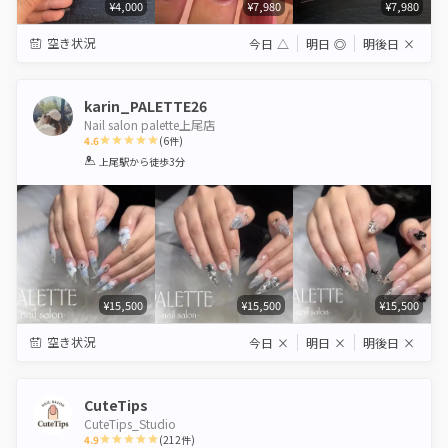
¥4,000
¥7,980
¥7,980
空き状況
今日
△
明日
◎
明後日
×
karin_PALETTE26
Nail salon palette上尾店
4.6
(
6
件)
1
2
3
4
5
上尾駅
から徒歩3分
Star
Stars
Stars
Stars
Stars
¥15,500
¥15,500
¥15,500
空き状況
今日
×
明日
×
明後日
×
CuteTips
CuteTips_Studio
4.9
(
212
件)