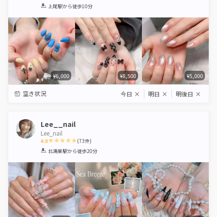
1
2
3
4
5
上尾駅
から徒歩10分
Star
Stars
Stars
Stars
Stars
¥6,000
¥8,500
¥5,000
空き状況
今日
×
明日
×
明後日
×
Lee__nail
Lee_nail
4.9
(
73
件)
1
2
3
4
5
北鴻巣駅
から徒歩20分
Star
Stars
Stars
Stars
Stars