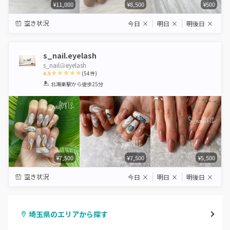
¥11,000
¥8,500
¥500
空き状況
今日
×
明日
×
明後日
×
s_nail.eyelash
s_nail🐚eyelash
4.9
(
54
件)
1
2
3
4
5
北鴻巣駅
から徒歩25分
Star
Stars
Stars
Stars
Stars
¥7,500
¥7,500
¥5,500
空き状況
今日
×
明日
×
明後日
×
埼玉県のエリアから探す