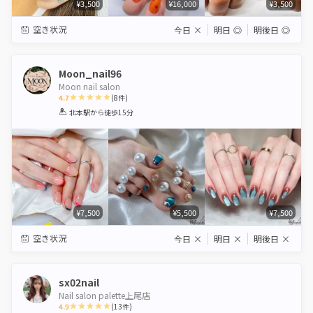
¥3,500
¥16,000
¥3,500
空き状況
今日
×
明日
◎
明後日
◎
Moon_nail96
Moon nail salon
4.7
(
8
件)
1
2
3
4
5
北本駅
から徒歩15分
Star
Stars
Stars
Stars
Stars
¥7,500
¥5,500
¥7,500
空き状況
今日
×
明日
×
明後日
×
sx02nail
Nail salon palette上尾店
4.9
(
13
件)