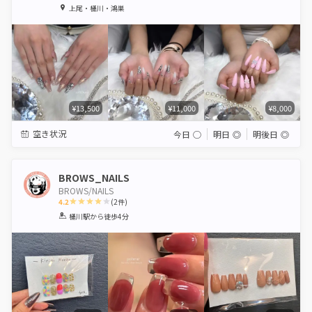
1
2
3
4
5
上尾・桶川・鴻巣
Star
Stars
Stars
Stars
Stars
¥13,500
¥11,000
¥8,000
空き状況
今日
◯
明日
◎
明後日
◎
BROWS_NAILS
BROWS/NAILS
4.2
(
2
件)
1
2
3
4
5
桶川駅
から徒歩4分
Star
Stars
Stars
Stars
Stars