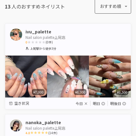
13
人のおすすめ
ネイリスト
おすすめ順
ivu_palette
Nail salon palette上尾店
0
(
0
件)
1
2
3
4
5
上尾駅
から徒歩3分
Star
Stars
Stars
Stars
Stars
¥7,000
¥8,000
¥9,500
空き状況
今日
×
明日
◎
明後日
◎
nanoka_palette
Nail salon palette上尾店
4.8
(
14
件)