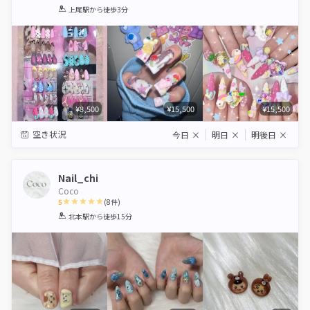
1
2
3
4
5
上尾駅
から徒歩3分
Star
Stars
Stars
Stars
Stars
¥8,500
¥15,500
¥15,500
空き状況
今日
×
明日
×
明後日
×
Nail_chi
Coco
5
(
8
件)
1
2
3
4
5
北本駅
から徒歩15分
Star
Stars
Stars
Stars
Stars