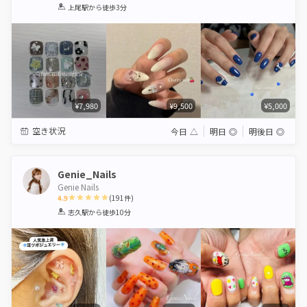
1
2
3
4
5
上尾駅
から徒歩3分
Star
Stars
Stars
Stars
Stars
¥7,980
¥9,500
¥5,000
空き状況
今日
△
明日
◎
明後日
◎
Genie_Nails
Genie Nails
4.9
(
191
件)
1
2
3
4
5
志久駅
から徒歩10分
Star
Stars
Stars
Stars
Stars